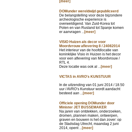
[meer]
DOMunder wereldwijd gepubliceerd
De belangstelling voor deze bijzondere
archeologische experience is
overweldigend. Van Zuid-Korea tot
Polen en van Rusland tot Spanje komen
er aanvragen ...
[meer]
VISIO Huizen als decor voor
Moordvrouw aflevering 8 / 24082014
Het interieur van de hoofdlocatie van
koninklijke Visio in Huizen is het decor
voor een aflevering van Moordvrouw /
RTL 4.
Deze locatie was ook al ...
[meer]
VICTAS in AVRO's KUNSTUUR
In de uitzending van
01 juni 2014 / 18.50
uur / AVRO’s Kunstuur wordt aandacht
besteed aan ...
[meer]
Officiele opening DOMunder door
Minister JET BUSSEMAKER
Na jaren van ontdekken, onderzoeken,
dromen, plannen maken, ontwerpen,
graven en bouwen is het dan zover: op
de Stadsdag Utrecht, maandag 2 juni
2014, opent ...
[meer]