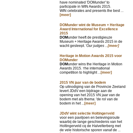
have nominated 'DOMunder' to
participate in WIN Awards 2015.
WIN celebrates and presents the best ...
[meer]
DOMunder wint de Museum + Heritage
Award International for Excellence
2015
DOM
under heeft de prestigieuze
Museum + Heritage Awards 2015 in de
wacht gesleept. '
Our judges ...
[meer]
Heritage in Motion Awards 2015 voor
DOMunder
DOM
under wins the Heritage in Motion
Awards 2015.
he international
T
competition to highlight ...
[meer]
2015 VN jaar van de bodem
Op uitnodiging van de Provincie Zeeland
levert JDdV een bijdrage aan de
opening van het 2015 VN jaar van de
bodem met als thema: 'de rol van de
bodem in het ...
[meer]
JDdV wint selectie Holtingerveld
voor een paviljoen en belevingsroute
waarbij de lange geschiedenis van het
Holtingerveld cq de Halvelterberg met
de vele historische sporen vanaf de ...