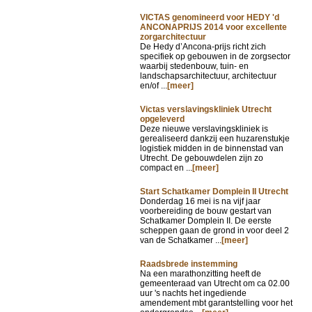
VICTAS genomineerd voor HEDY 'd
ANCONAPRIJS 2014 voor excellente
zorgarchitectuur
De Hedy d’Ancona-prijs richt zich
specifiek op gebouwen in de zorgsector
waarbij stedenbouw, tuin- en
landschapsarchitectuur, architectuur
en/of ...
[meer]
Victas verslavingskliniek Utrecht
opgeleverd
Deze nieuwe verslavingskliniek is
gerealiseerd dankzij een huzarenstukje
logistiek midden in de binnenstad van
Utrecht. De gebouwdelen zijn zo
compact en ...
[meer]
Start Schatkamer Domplein II Utrecht
Donderdag 16 mei is na vijf jaar
voorbereiding de bouw gestart van
Schatkamer Domplein II. De eerste
scheppen gaan de grond in voor deel 2
van de Schatkamer ...
[meer]
Raadsbrede instemming
Na een marathonzitting heeft de
gemeenteraad van Utrecht om ca 02.00
uur 's nachts het ingediende
amendement mbt garantstelling voor het