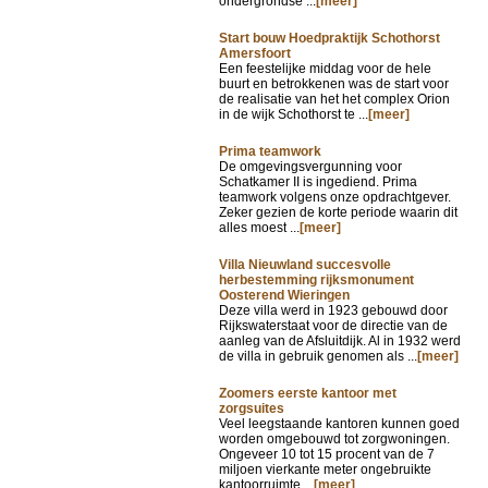
ondergrondse ...
[meer]
Start bouw Hoedpraktijk Schothorst
Amersfoort
Een feestelijke middag voor de hele
buurt en betrokkenen was de start voor
de realisatie van het het complex Orion
in de wijk Schothorst te ...
[meer]
Prima teamwork
De omgevingsvergunning voor
Schatkamer II is ingediend. Prima
teamwork volgens onze opdrachtgever.
Zeker gezien de korte periode waarin dit
alles moest ...
[meer]
Villa Nieuwland succesvolle
herbestemming rijksmonument
Oosterend Wieringen
Deze villa werd in 1923 gebouwd door
Rijkswaterstaat voor de directie van de
aanleg van de Afsluitdijk. Al in 1932 werd
de villa in gebruik genomen als ...
[meer]
Zoomers eerste kantoor met
zorgsuites
Veel leegstaande kantoren kunnen goed
worden omgebouwd tot zorgwoningen.
Ongeveer 10 tot 15 procent van de 7
miljoen vierkante meter ongebruikte
kantoorruimte ...
[meer]