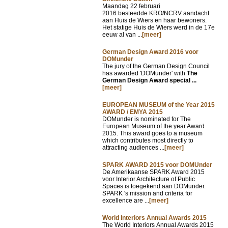
Maandag 22 februari
2016 besteedde KRO/NCRV aandacht
aan Huis de Wiers en haar bewoners.
Het statige Huis de Wiers werd in de 17e
eeuw al van ...
[meer]
German Design Award 2016 voor
DOMunder
The jury of the German Design Council
has awarded 'DOMunder' with
The
German Design Award special ...
[meer]
EUROPEAN MUSEUM of the Year 2015
AWARD / EMYA 2015
DOMunder is nominated for The
European Museum of the year Award
2015. This award goes to a museum
which contributes most directly to
attracting audiences ...
[meer]
SPARK AWARD 2015 voor DOMUnder
De Amerikaanse SPARK Award 2015
voor Interior Architecture of Public
Spaces is toegekend aan DOMunder.
SPARK 's mission and criteria for
excellence are ...
[meer]
World Interiors Annual Awards 2015
The World Interiors Annual Awards 2015