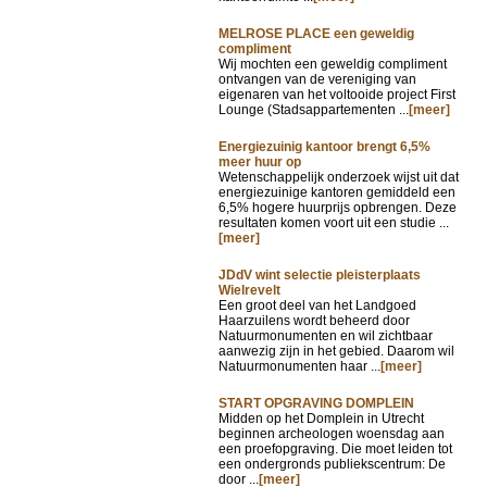
MELROSE PLACE een geweldig
compliment
Wij mochten een geweldig compliment
ontvangen van de vereniging van
eigenaren van het voltooide project First
Lounge (Stadsappartementen ...
[meer]
Energiezuinig kantoor brengt 6,5%
meer huur op
Wetenschappelijk onderzoek wijst uit dat
energiezuinige kantoren gemiddeld een
6,5% hogere huurprijs opbrengen. Deze
resultaten komen voort uit een studie ...
[meer]
JDdV wint selectie pleisterplaats
Wielrevelt
Een groot deel van het Landgoed
Haarzuilens wordt beheerd door
Natuurmonumenten en wil zichtbaar
aanwezig zijn in het gebied. Daarom wil
Natuurmonumenten haar ...
[meer]
START OPGRAVING DOMPLEIN
Midden op het Domplein in Utrecht
beginnen archeologen woensdag aan
een proefopgraving. Die moet leiden tot
een ondergronds publiekscentrum: De
door ...
[meer]