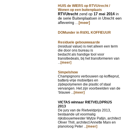
HUIS de WIERS op RTVUtrecht /
Wonen op een buitenplaats
RTVUtrecht
zend op
17 mei 2014
in
de serie Buitenplaatsen in Utrecht een
aflevering ...
[meer]
DOMunder in Rtl/XL KOFFIEUUR
Residuele gebouwwaarde
(residual value) is niet alleen een term
die door ons bureau is
bedacht als handige tool voor
transitiedeals, bij het transformeren van
...
[meer]
Simpelshow
Champignons verbouwen op koffieprut,
batterij-vrije mobieltjes en
zijdepolymeren die plastic of staal
vervangen. Het zijn voorbeelden van de
‘blauwe ...
[meer]
VICTAS winnaar RIETVELDPRIJS
2013
De jury van de Rietveldprijs 2013,
bestaande uit voormalig
rijksbouwmeester Wytze Patijn, architect
Oliver Thill, architect Annette Marx en
planoloog Peter ...
[meer]