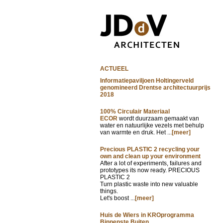
ACTUEEL
Informatiepaviljoen Holtingerveld
genomineerd Drentse architectuurprijs
2018
100% Circulair Materiaal
ECOR
wordt duurzaam gemaakt van
water en natuurlijke vezels met behulp
van warmte en druk. Het ...
[meer]
Precious PLASTIC 2 recycling your
own and clean up your environment
After a lot of experiments, failures and
prototypes its now ready. PRECIOUS
PLASTIC 2
Turn plastic waste into new valuable
things.
Let's boost ...
[meer]
Huis de Wiers in KROprogramma
Binnenste Buiten