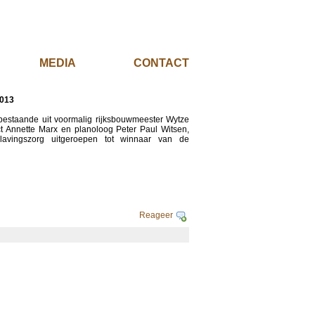
EL
MEDIA
CONTACT
2013
 bestaande uit voormalig rijksbouwmeester Wytze
itect Annette Marx en planoloog Peter Paul Witsen,
slavingszorg uitgeroepen tot winnaar van de
Reageer