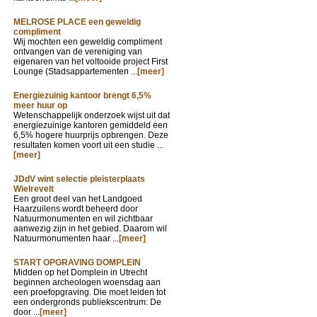
MELROSE PLACE een geweldig
compliment
Wij mochten een geweldig compliment
ontvangen van de vereniging van
eigenaren van het voltooide project First
Lounge (Stadsappartementen ...
[meer]
Energiezuinig kantoor brengt 6,5%
meer huur op
Wetenschappelijk onderzoek wijst uit dat
energiezuinige kantoren gemiddeld een
6,5% hogere huurprijs opbrengen. Deze
resultaten komen voort uit een studie ...
[meer]
JDdV wint selectie pleisterplaats
Wielrevelt
Een groot deel van het Landgoed
Haarzuilens wordt beheerd door
Natuurmonumenten en wil zichtbaar
aanwezig zijn in het gebied. Daarom wil
Natuurmonumenten haar ...
[meer]
START OPGRAVING DOMPLEIN
Midden op het Domplein in Utrecht
beginnen archeologen woensdag aan
een proefopgraving. Die moet leiden tot
een ondergronds publiekscentrum: De
door ...
[meer]