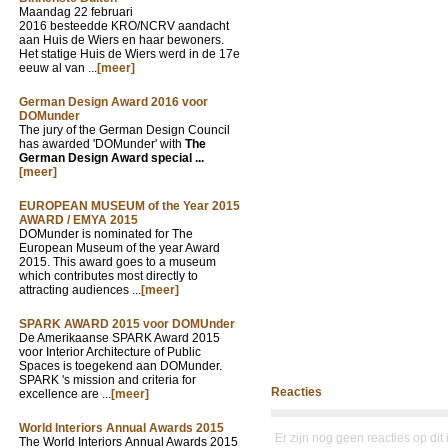
Maandag 22 februari
2016 besteedde KRO/NCRV aandacht
aan Huis de Wiers en haar bewoners.
Het statige Huis de Wiers werd in de 17e
eeuw al van ...
[meer]
German Design Award 2016 voor
DOMunder
The jury of the German Design Council
has awarded 'DOMunder' with
The
German Design Award special ...
[meer]
EUROPEAN MUSEUM of the Year 2015
AWARD / EMYA 2015
DOMunder is nominated for The
European Museum of the year Award
2015. This award goes to a museum
which contributes most directly to
attracting audiences ...
[meer]
SPARK AWARD 2015 voor DOMUnder
De Amerikaanse SPARK Award 2015
voor Interior Architecture of Public
Spaces is toegekend aan DOMunder.
SPARK 's mission and criteria for
Reacties
excellence are ...
[meer]
World Interiors Annual Awards 2015
Er zijn nog geen reacties op dit
The World Interiors Annual Awards 2015