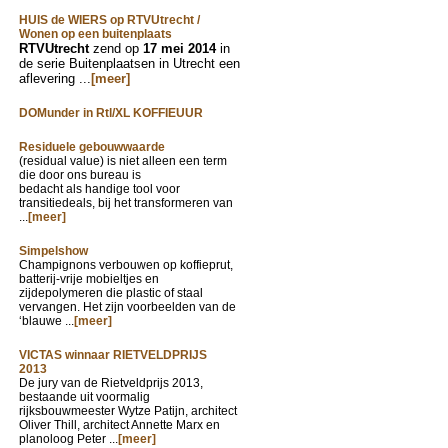
HUIS de WIERS op RTVUtrecht /
Wonen op een buitenplaats
RTVUtrecht
zend op
17 mei 2014
in
de serie Buitenplaatsen in Utrecht een
aflevering ...
[meer]
DOMunder in Rtl/XL KOFFIEUUR
Residuele gebouwwaarde
(residual value) is niet alleen een term
die door ons bureau is
bedacht als handige tool voor
transitiedeals, bij het transformeren van
...
[meer]
Simpelshow
Champignons verbouwen op koffieprut,
batterij-vrije mobieltjes en
zijdepolymeren die plastic of staal
vervangen. Het zijn voorbeelden van de
‘blauwe ...
[meer]
VICTAS winnaar RIETVELDPRIJS
2013
De jury van de Rietveldprijs 2013,
bestaande uit voormalig
rijksbouwmeester Wytze Patijn, architect
Oliver Thill, architect Annette Marx en
planoloog Peter ...
[meer]