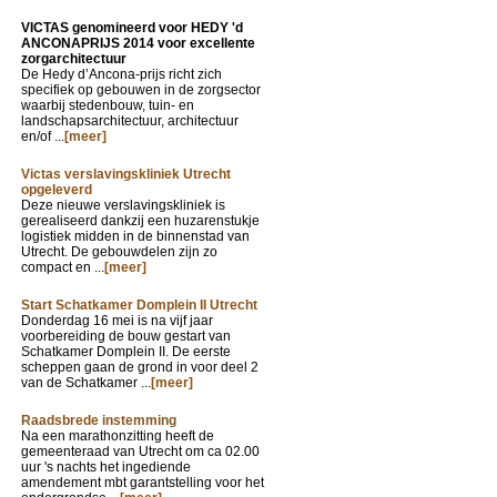
VICTAS genomineerd voor HEDY 'd
ANCONAPRIJS 2014 voor excellente
zorgarchitectuur
De Hedy d’Ancona-prijs richt zich
specifiek op gebouwen in de zorgsector
waarbij stedenbouw, tuin- en
landschapsarchitectuur, architectuur
en/of ...
[meer]
Victas verslavingskliniek Utrecht
opgeleverd
Deze nieuwe verslavingskliniek is
gerealiseerd dankzij een huzarenstukje
logistiek midden in de binnenstad van
Utrecht. De gebouwdelen zijn zo
compact en ...
[meer]
Start Schatkamer Domplein II Utrecht
Donderdag 16 mei is na vijf jaar
voorbereiding de bouw gestart van
Schatkamer Domplein II. De eerste
scheppen gaan de grond in voor deel 2
van de Schatkamer ...
[meer]
Raadsbrede instemming
Na een marathonzitting heeft de
gemeenteraad van Utrecht om ca 02.00
uur 's nachts het ingediende
amendement mbt garantstelling voor het