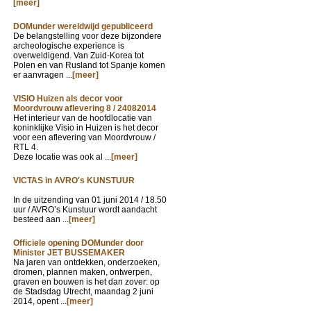
[meer]
DOMunder wereldwijd gepubliceerd
De belangstelling voor deze bijzondere
archeologische experience is
overweldigend. Van Zuid-Korea tot
Polen en van Rusland tot Spanje komen
er aanvragen ...
[meer]
VISIO Huizen als decor voor
Moordvrouw aflevering 8 / 24082014
Het interieur van de hoofdlocatie van
koninklijke Visio in Huizen is het decor
voor een aflevering van Moordvrouw /
RTL 4.
Deze locatie was ook al ...
[meer]
VICTAS in AVRO's KUNSTUUR
In de uitzending van
01 juni 2014 / 18.50
uur / AVRO’s Kunstuur wordt aandacht
besteed aan ...
[meer]
Officiele opening DOMunder door
Minister JET BUSSEMAKER
Na jaren van ontdekken, onderzoeken,
dromen, plannen maken, ontwerpen,
graven en bouwen is het dan zover: op
de Stadsdag Utrecht, maandag 2 juni
2014, opent ...
[meer]