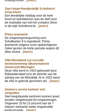
ondergrondse ...
[meer]
Start bouw Hoedpraktijk Schothorst
Amersfoort
Een feestelijke middag voor de hele
buurt en betrokkenen was de start voor
de realisatie van het het complex Orion
in de wijk Schothorst te ...
[meer]
Prima teamwork
De omgevingsvergunning voor
Schatkamer II is ingediend. Prima
teamwork volgens onze opdrachtgever.
Zeker gezien de korte periode waarin dit
alles moest ...
[meer]
Villa Nieuwland succesvolle
herbestemming rijksmonument
Oosterend Wieringen
Deze villa werd in 1923 gebouwd door
Rijkswaterstaat voor de directie van de
aanleg van de Afsluitdijk. Al in 1932 werd
de villa in gebruik genomen als ...
[meer]
Zoomers eerste kantoor met
zorgsuites
Veel leegstaande kantoren kunnen goed
worden omgebouwd tot zorgwoningen.
Ongeveer 10 tot 15 procent van de 7
miljoen vierkante meter ongebruikte
kantoorruimte ...
[meer]