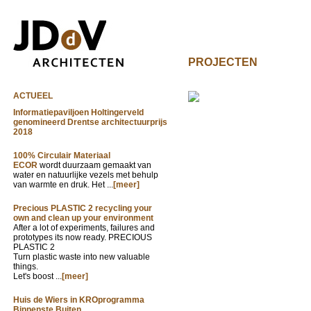
PROJECTEN
ACTUEEL
Informatiepaviljoen Holtingerveld
genomineerd Drentse architectuurprijs
2018
100% Circulair Materiaal
ECOR
wordt duurzaam gemaakt van
water en natuurlijke vezels met behulp
van warmte en druk. Het ...
[meer]
Precious PLASTIC 2 recycling your
own and clean up your environment
After a lot of experiments, failures and
prototypes its now ready. PRECIOUS
PLASTIC 2
Turn plastic waste into new valuable
things.
Let's boost ...
[meer]
Huis de Wiers in KROprogramma
Binnenste Buiten