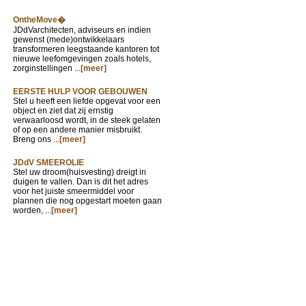
OntheMove�
JDdVarchitecten, adviseurs en indien
gewenst (mede)ontwikkelaars
transformeren leegstaande kantoren tot
nieuwe leefomgevingen zoals hotels,
zorginstellingen ...
[meer]
EERSTE HULP VOOR GEBOUWEN
Stel u heeft een liefde opgevat voor een
object en ziet dat zij ernstig
verwaarloosd wordt, in de steek gelaten
of op een andere manier misbruikt.
Breng ons ...
[meer]
JDdV SMEEROLIE
Stel uw droom(huisvesting) dreigt in
duigen te vallen. Dan is dit het adres
voor het juiste smeermiddel voor
plannen die nog opgestart moeten gaan
worden, ...
[meer]