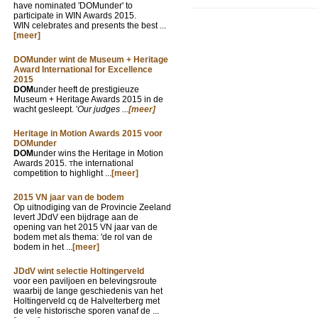
have nominated 'DOMunder' to
participate in WIN Awards 2015.
WIN celebrates and presents the best ...
[meer]
DOMunder wint de Museum + Heritage
Award International for Excellence
2015
DOM
under heeft de prestigieuze
Museum + Heritage Awards 2015 in de
wacht gesleept. '
Our judges ...
[meer]
Heritage in Motion Awards 2015 voor
DOMunder
DOM
under wins the Heritage in Motion
Awards 2015.
he international
T
competition to highlight ...
[meer]
2015 VN jaar van de bodem
Op uitnodiging van de Provincie Zeeland
levert JDdV een bijdrage aan de
opening van het 2015 VN jaar van de
bodem met als thema: 'de rol van de
bodem in het ...
[meer]
JDdV wint selectie Holtingerveld
voor een paviljoen en belevingsroute
waarbij de lange geschiedenis van het
Holtingerveld cq de Halvelterberg met
de vele historische sporen vanaf de ...