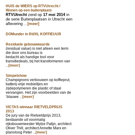
HUIS de WIERS op RTVUtrecht /
Wonen op een buitenplaats
RTVUtrecht
zend op
17 mei 2014
in
de serie Buitenplaatsen in Utrecht een
aflevering ...
[meer]
DOMunder in Rtl/XL KOFFIEUUR
Residuele gebouwwaarde
(residual value) is niet alleen een term
die door ons bureau is
bedacht als handige tool voor
transitiedeals, bij het transformeren van
...
[meer]
Simpelshow
Champignons verbouwen op koffieprut,
batterij-vrije mobieltjes en
zijdepolymeren die plastic of staal
vervangen. Het zijn voorbeelden van de
‘blauwe ...
[meer]
VICTAS winnaar RIETVELDPRIJS
2013
De jury van de Rietveldprijs 2013,
bestaande uit voormalig
rijksbouwmeester Wytze Patijn, architect
Oliver Thill, architect Annette Marx en
planoloog Peter ...
[meer]