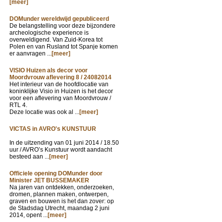
[meer]
DOMunder wereldwijd gepubliceerd
De belangstelling voor deze bijzondere
archeologische experience is
overweldigend. Van Zuid-Korea tot
Polen en van Rusland tot Spanje komen
er aanvragen ...
[meer]
VISIO Huizen als decor voor
Moordvrouw aflevering 8 / 24082014
Het interieur van de hoofdlocatie van
koninklijke Visio in Huizen is het decor
voor een aflevering van Moordvrouw /
RTL 4.
Deze locatie was ook al ...
[meer]
VICTAS in AVRO's KUNSTUUR
In de uitzending van
01 juni 2014 / 18.50
uur / AVRO’s Kunstuur wordt aandacht
besteed aan ...
[meer]
Officiele opening DOMunder door
Minister JET BUSSEMAKER
Na jaren van ontdekken, onderzoeken,
dromen, plannen maken, ontwerpen,
graven en bouwen is het dan zover: op
de Stadsdag Utrecht, maandag 2 juni
2014, opent ...
[meer]