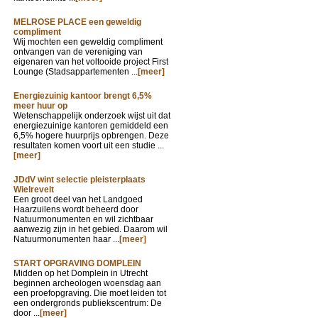
MELROSE PLACE een geweldig
compliment
Wij mochten een geweldig compliment
ontvangen van de vereniging van
eigenaren van het voltooide project First
Lounge (Stadsappartementen ...
[meer]
Energiezuinig kantoor brengt 6,5%
meer huur op
Wetenschappelijk onderzoek wijst uit dat
energiezuinige kantoren gemiddeld een
6,5% hogere huurprijs opbrengen. Deze
resultaten komen voort uit een studie ...
[meer]
JDdV wint selectie pleisterplaats
Wielrevelt
Een groot deel van het Landgoed
Haarzuilens wordt beheerd door
Natuurmonumenten en wil zichtbaar
aanwezig zijn in het gebied. Daarom wil
Natuurmonumenten haar ...
[meer]
START OPGRAVING DOMPLEIN
Midden op het Domplein in Utrecht
beginnen archeologen woensdag aan
een proefopgraving. Die moet leiden tot
een ondergronds publiekscentrum: De
door ...
[meer]