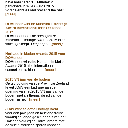
have nominated 'DOMunder' to
participate in WIN Awards 2015.
WIN celebrates and presents the best ...
[meer]
DOMunder wint de Museum + Heritage
Award International for Excellence
2015
DOM
under heeft de prestigieuze
Museum + Heritage Awards 2015 in de
wacht gesleept. '
Our judges ...
[meer]
Heritage in Motion Awards 2015 voor
DOMunder
DOM
under wins the Heritage in Motion
Awards 2015.
he international
T
competition to highlight ...
[meer]
2015 VN jaar van de bodem
Op uitnodiging van de Provincie Zeeland
levert JDdV een bijdrage aan de
opening van het 2015 VN jaar van de
bodem met als thema: 'de rol van de
bodem in het ...
[meer]
JDdV wint selectie Holtingerveld
voor een paviljoen en belevingsroute
waarbij de lange geschiedenis van het
Holtingerveld cq de Halvelterberg met
de vele historische sporen vanaf de ...