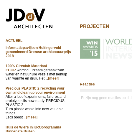
PROJECTEN
ACTUEEL
Informatiepaviljoen Holtingerveld
genomineerd Drentse architectuurprijs
2018
100% Circulair Materiaal
ECOR
wordt duurzaam gemaakt van
water en natuurlijke vezels met behulp
van warmte en druk. Het ...
[meer]
Reacties
Precious PLASTIC 2 recycling your
own and clean up your environment
After a lot of experiments, failures and
Er zijn nog geen reacties op dit
prototypes its now ready. PRECIOUS
PLASTIC 2
Turn plastic waste into new valuable
things.
Let's boost ...
[meer]
Huis de Wiers in KROprogramma
Binnenste Buiten