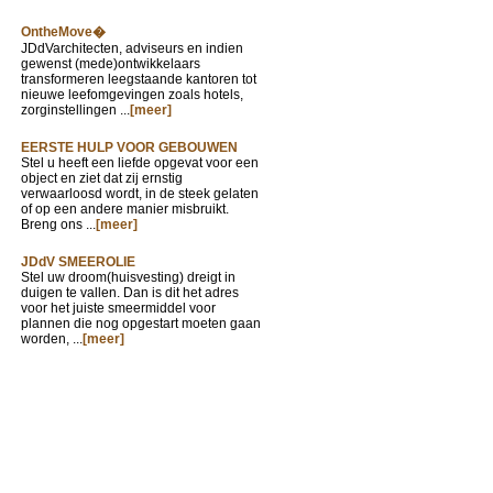
OntheMove�
JDdVarchitecten, adviseurs en indien
gewenst (mede)ontwikkelaars
transformeren leegstaande kantoren tot
nieuwe leefomgevingen zoals hotels,
zorginstellingen ...
[meer]
EERSTE HULP VOOR GEBOUWEN
Stel u heeft een liefde opgevat voor een
object en ziet dat zij ernstig
verwaarloosd wordt, in de steek gelaten
of op een andere manier misbruikt.
Breng ons ...
[meer]
JDdV SMEEROLIE
Stel uw droom(huisvesting) dreigt in
duigen te vallen. Dan is dit het adres
voor het juiste smeermiddel voor
plannen die nog opgestart moeten gaan
worden, ...
[meer]