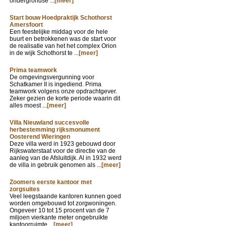
ondergrondse ...
[meer]
Start bouw Hoedpraktijk Schothorst
Amersfoort
Een feestelijke middag voor de hele
buurt en betrokkenen was de start voor
de realisatie van het het complex Orion
in de wijk Schothorst te ...
[meer]
Prima teamwork
De omgevingsvergunning voor
Schatkamer II is ingediend. Prima
teamwork volgens onze opdrachtgever.
Zeker gezien de korte periode waarin dit
alles moest ...
[meer]
Villa Nieuwland succesvolle
herbestemming rijksmonument
Oosterend Wieringen
Deze villa werd in 1923 gebouwd door
Rijkswaterstaat voor de directie van de
aanleg van de Afsluitdijk. Al in 1932 werd
de villa in gebruik genomen als ...
[meer]
Zoomers eerste kantoor met
zorgsuites
Veel leegstaande kantoren kunnen goed
worden omgebouwd tot zorgwoningen.
Ongeveer 10 tot 15 procent van de 7
miljoen vierkante meter ongebruikte
kantoorruimte ...
[meer]