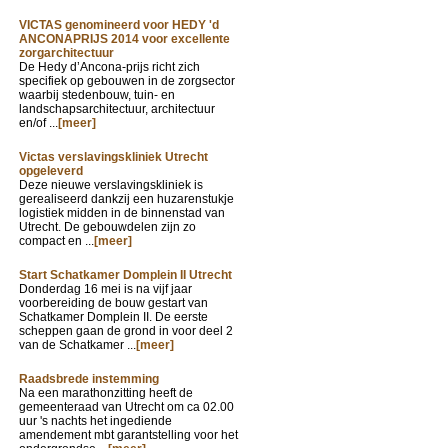
VICTAS genomineerd voor HEDY 'd
ANCONAPRIJS 2014 voor excellente
zorgarchitectuur
De Hedy d’Ancona-prijs richt zich
specifiek op gebouwen in de zorgsector
waarbij stedenbouw, tuin- en
landschapsarchitectuur, architectuur
en/of ...
[meer]
Victas verslavingskliniek Utrecht
opgeleverd
Deze nieuwe verslavingskliniek is
gerealiseerd dankzij een huzarenstukje
logistiek midden in de binnenstad van
Utrecht. De gebouwdelen zijn zo
compact en ...
[meer]
Start Schatkamer Domplein II Utrecht
Donderdag 16 mei is na vijf jaar
voorbereiding de bouw gestart van
Schatkamer Domplein II. De eerste
scheppen gaan de grond in voor deel 2
van de Schatkamer ...
[meer]
Raadsbrede instemming
Na een marathonzitting heeft de
gemeenteraad van Utrecht om ca 02.00
uur 's nachts het ingediende
amendement mbt garantstelling voor het