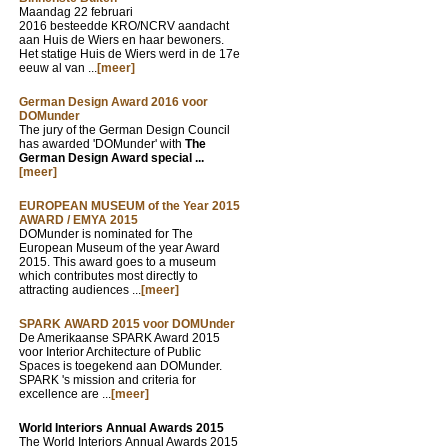
Maandag 22 februari
2016 besteedde KRO/NCRV aandacht
aan Huis de Wiers en haar bewoners.
Het statige Huis de Wiers werd in de 17e
eeuw al van ...
[meer]
German Design Award 2016 voor
DOMunder
The jury of the German Design Council
has awarded 'DOMunder' with
The
German Design Award special ...
[meer]
EUROPEAN MUSEUM of the Year 2015
AWARD / EMYA 2015
DOMunder is nominated for The
European Museum of the year Award
2015. This award goes to a museum
which contributes most directly to
attracting audiences ...
[meer]
SPARK AWARD 2015 voor DOMUnder
De Amerikaanse SPARK Award 2015
voor Interior Architecture of Public
Spaces is toegekend aan DOMunder.
SPARK 's mission and criteria for
excellence are ...
[meer]
World Interiors Annual Awards 2015
The World Interiors Annual Awards 2015