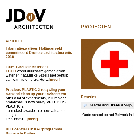
PROJECTEN
ACTUEEL
Informatiepaviljoen Holtingerveld
genomineerd Drentse architectuurprijs
2018
100% Circulair Materiaal
ECOR
wordt duurzaam gemaakt van
water en natuurlijke vezels met behulp
van warmte en druk. Het ...
[meer]
Precious PLASTIC 2 recycling your
own and clean up your environment
Reacties
After a lot of experiments, failures and
prototypes its now ready. PRECIOUS
Reactie door
Trees Konijn
,
PLASTIC 2
Turn plastic waste into new valuable
things.
Oude school op het Bolwerk in
Let's boost ...
[meer]
Huis de Wiers in KROprogramma
Binnenste Buiten