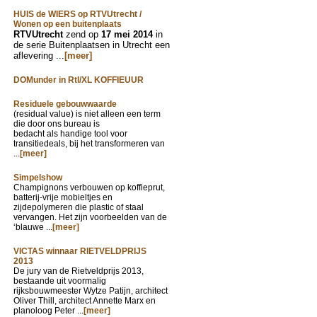
HUIS de WIERS op RTVUtrecht /
Wonen op een buitenplaats
RTVUtrecht
zend op
17 mei 2014
in
de serie Buitenplaatsen in Utrecht een
aflevering ...
[meer]
DOMunder in Rtl/XL KOFFIEUUR
Residuele gebouwwaarde
(residual value) is niet alleen een term
die door ons bureau is
bedacht als handige tool voor
transitiedeals, bij het transformeren van
...
[meer]
Simpelshow
Champignons verbouwen op koffieprut,
batterij-vrije mobieltjes en
zijdepolymeren die plastic of staal
vervangen. Het zijn voorbeelden van de
‘blauwe ...
[meer]
VICTAS winnaar RIETVELDPRIJS
2013
De jury van de Rietveldprijs 2013,
bestaande uit voormalig
rijksbouwmeester Wytze Patijn, architect
Oliver Thill, architect Annette Marx en
planoloog Peter ...
[meer]