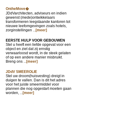
OntheMove�
JDdVarchitecten, adviseurs en indien
gewenst (mede)ontwikkelaars
transformeren leegstaande kantoren tot
nieuwe leefomgevingen zoals hotels,
zorginstellingen ...
[meer]
EERSTE HULP VOOR GEBOUWEN
Stel u heeft een liefde opgevat voor een
object en ziet dat zij ernstig
verwaarloosd wordt, in de steek gelaten
of op een andere manier misbruikt.
Breng ons ...
[meer]
JDdV SMEEROLIE
Stel uw droom(huisvesting) dreigt in
duigen te vallen. Dan is dit het adres
voor het juiste smeermiddel voor
plannen die nog opgestart moeten gaan
worden, ...
[meer]