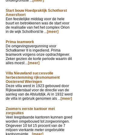
ondergrondse ...
[meer]
Start bouw Hoedpraktijk Schothorst
Amersfoort
Een feestelijke middag voor de hele
buurt en betrokkenen was de start voor
de realisatie van het het complex Orion
in de wijk Schothorst te ...
[meer]
Prima teamwork
De omgevingsvergunning voor
Schatkamer II is ingediend. Prima
teamwork volgens onze opdrachtgever.
Zeker gezien de korte periode waarin dit
alles moest ...
[meer]
Villa Nieuwland succesvolle
herbestemming rijksmonument
Oosterend Wieringen
Deze villa werd in 1923 gebouwd door
Rijkswaterstaat voor de directie van de
aanleg van de Afsluitdijk. Al in 1932 werd
de villa in gebruik genomen als ...
[meer]
Zoomers eerste kantoor met
zorgsuites
Veel leegstaande kantoren kunnen goed
worden omgebouwd tot zorgwoningen.
Ongeveer 10 tot 15 procent van de 7
miljoen vierkante meter ongebruikte
kantoorruimte ...
[meer]