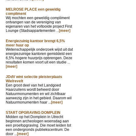
MELROSE PLACE een geweldig
compliment
Wij mochten een geweldig compliment
ontvangen van de vereniging van
eigenaren van het voltooide project First
Lounge (Stadsappartementen ...
[meer]
Energiezuinig kantoor brengt 6,5%
meer huur op
Wetenschappelijk onderzoek wijst uit dat
energiezuinige kantoren gemiddeld een
6,5% hogere huurprijs opbrengen. Deze
resultaten komen voort uit een studie ...
[meer]
JDdV wint selectie pleisterplaats
Wielrevelt
Een groot deel van het Landgoed
Haarzuilens wordt beheerd door
Natuurmonumenten en wil zichtbaar
aanwezig zijn in het gebied. Daarom wil
Natuurmonumenten haar ...
[meer]
START OPGRAVING DOMPLEIN
Midden op het Domplein in Utrecht
beginnen archeologen woensdag aan
een proefopgraving. Die moet leiden tot
een ondergronds publiekscentrum: De
door ...
[meer]