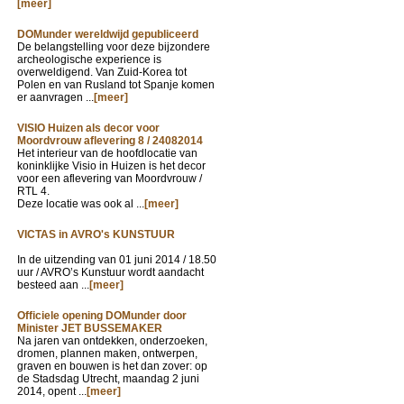
[meer]
DOMunder wereldwijd gepubliceerd
De belangstelling voor deze bijzondere
archeologische experience is
overweldigend. Van Zuid-Korea tot
Polen en van Rusland tot Spanje komen
er aanvragen ...
[meer]
VISIO Huizen als decor voor
Moordvrouw aflevering 8 / 24082014
Het interieur van de hoofdlocatie van
koninklijke Visio in Huizen is het decor
voor een aflevering van Moordvrouw /
RTL 4.
Deze locatie was ook al ...
[meer]
VICTAS in AVRO's KUNSTUUR
In de uitzending van
01 juni 2014 / 18.50
uur / AVRO’s Kunstuur wordt aandacht
besteed aan ...
[meer]
Officiele opening DOMunder door
Minister JET BUSSEMAKER
Na jaren van ontdekken, onderzoeken,
dromen, plannen maken, ontwerpen,
graven en bouwen is het dan zover: op
de Stadsdag Utrecht, maandag 2 juni
2014, opent ...
[meer]