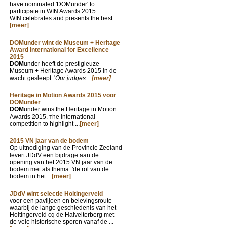
have nominated 'DOMunder' to
participate in WIN Awards 2015.
WIN celebrates and presents the best ...
[meer]
DOMunder wint de Museum + Heritage
Award International for Excellence
2015
DOM
under heeft de prestigieuze
Museum + Heritage Awards 2015 in de
wacht gesleept. '
Our judges ...
[meer]
Heritage in Motion Awards 2015 voor
DOMunder
DOM
under wins the Heritage in Motion
Awards 2015.
he international
T
competition to highlight ...
[meer]
2015 VN jaar van de bodem
Op uitnodiging van de Provincie Zeeland
levert JDdV een bijdrage aan de
opening van het 2015 VN jaar van de
bodem met als thema: 'de rol van de
bodem in het ...
[meer]
JDdV wint selectie Holtingerveld
voor een paviljoen en belevingsroute
waarbij de lange geschiedenis van het
Holtingerveld cq de Halvelterberg met
de vele historische sporen vanaf de ...