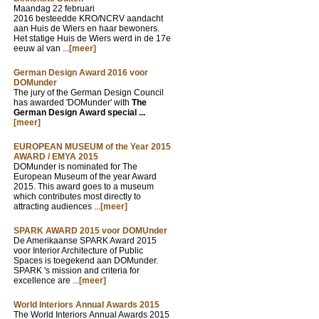
Maandag 22 februari
2016 besteedde KRO/NCRV aandacht
aan Huis de Wiers en haar bewoners.
Het statige Huis de Wiers werd in de 17e
eeuw al van ...
[meer]
German Design Award 2016 voor
DOMunder
The jury of the German Design Council
has awarded 'DOMunder' with
The
German Design Award special ...
[meer]
EUROPEAN MUSEUM of the Year 2015
AWARD / EMYA 2015
DOMunder is nominated for The
European Museum of the year Award
2015. This award goes to a museum
which contributes most directly to
attracting audiences ...
[meer]
SPARK AWARD 2015 voor DOMUnder
De Amerikaanse SPARK Award 2015
voor Interior Architecture of Public
Spaces is toegekend aan DOMunder.
SPARK 's mission and criteria for
excellence are ...
[meer]
World Interiors Annual Awards 2015
The World Interiors Annual Awards 2015