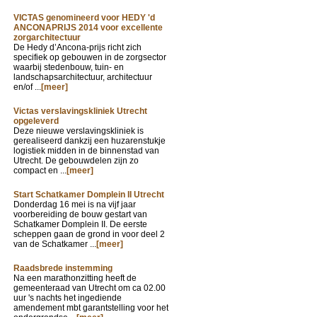
VICTAS genomineerd voor HEDY 'd
ANCONAPRIJS 2014 voor excellente
zorgarchitectuur
De Hedy d’Ancona-prijs richt zich
specifiek op gebouwen in de zorgsector
waarbij stedenbouw, tuin- en
landschapsarchitectuur, architectuur
en/of ...
[meer]
Victas verslavingskliniek Utrecht
opgeleverd
Deze nieuwe verslavingskliniek is
gerealiseerd dankzij een huzarenstukje
logistiek midden in de binnenstad van
Utrecht. De gebouwdelen zijn zo
compact en ...
[meer]
Start Schatkamer Domplein II Utrecht
Donderdag 16 mei is na vijf jaar
voorbereiding de bouw gestart van
Schatkamer Domplein II. De eerste
scheppen gaan de grond in voor deel 2
van de Schatkamer ...
[meer]
Raadsbrede instemming
Na een marathonzitting heeft de
gemeenteraad van Utrecht om ca 02.00
uur 's nachts het ingediende
amendement mbt garantstelling voor het