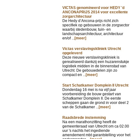
VICTAS genomineerd voor HEDY 'd
ANCONAPRIJS 2014 voor excellente
zorgarchitectuur
De Hedy d’Ancona-prijs richt zich
specifiek op gebouwen in de zorgsector
waarbij stedenbouw, tuin- en
landschapsarchitectuur, architectuur
en/of ...
[meer]
Victas verslavingskliniek Utrecht
opgeleverd
Deze nieuwe verslavingskliniek is
gerealiseerd dankzij een huzarenstukje
logistiek midden in de binnenstad van
Utrecht. De gebouwdelen zijn zo
compact en ...
[meer]
Start Schatkamer Domplein II Utrecht
Donderdag 16 mei is na vijf jaar
voorbereiding de bouw gestart van
Schatkamer Domplein II. De eerste
scheppen gaan de grond in voor deel 2
van de Schatkamer ...
[meer]
Raadsbrede instemming
Na een marathonzitting heeft de
gemeenteraad van Utrecht om ca 02.00
uur 's nachts het ingediende
amendement mbt garantstelling voor het