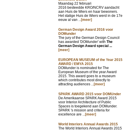
Maandag 22 februari
2016 besteedde KRO/NCRV aandacht
aan Huis de Wiers en haar bewoners.
Het statige Huis de Wiers werd in de 17e
eeuw al van ...
[meer]
German Design Award 2016 voor
DOMunder
The jury of the German Design Council
has awarded 'DOMunder' with
The
German Design Award special ...
[meer]
EUROPEAN MUSEUM of the Year 2015
AWARD / EMYA 2015
DOMunder is nominated for The
European Museum of the year Award
2015. This award goes to a museum
which contributes most directly to
attracting audiences ...
[meer]
SPARK AWARD 2015 voor DOMUnder
De Amerikaanse SPARK Award 2015
voor Interior Architecture of Public
Spaces is toegekend aan DOMunder.
SPARK 's mission and criteria for
excellence are ...
[meer]
World Interiors Annual Awards 2015
The World Interiors Annual Awards 2015