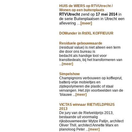
HUIS de WIERS op RTVUtrecht /
Wonen op een buitenplaats
RTVUtrecht
zend op
17 mei 2014
in
de serie Buitenplaatsen in Utrecht een
aflevering ...
[meer]
DOMunder in Rtl/XL KOFFIEUUR
Residuele gebouwwaarde
(residual value) is niet alleen een term
die door ons bureau is
bedacht als handige tool voor
transitiedeals, bij het transformeren van
...
[meer]
Simpelshow
Champignons verbouwen op koffieprut,
batterij-vrije mobieltjes en
zijdepolymeren die plastic of staal
vervangen. Het zijn voorbeelden van de
‘blauwe ...
[meer]
VICTAS winnaar RIETVELDPRIJS
2013
De jury van de Rietveldprijs 2013,
bestaande uit voormalig
rijksbouwmeester Wytze Patijn, architect
Oliver Thill, architect Annette Marx en
planoloog Peter ...
[meer]