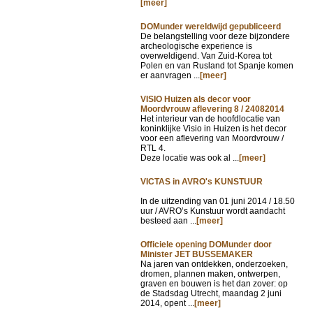
[meer]
DOMunder wereldwijd gepubliceerd
De belangstelling voor deze bijzondere
archeologische experience is
overweldigend. Van Zuid-Korea tot
Polen en van Rusland tot Spanje komen
er aanvragen ...
[meer]
VISIO Huizen als decor voor
Moordvrouw aflevering 8 / 24082014
Het interieur van de hoofdlocatie van
koninklijke Visio in Huizen is het decor
voor een aflevering van Moordvrouw /
RTL 4.
Deze locatie was ook al ...
[meer]
VICTAS in AVRO's KUNSTUUR
In de uitzending van
01 juni 2014 / 18.50
uur / AVRO’s Kunstuur wordt aandacht
besteed aan ...
[meer]
Officiele opening DOMunder door
Minister JET BUSSEMAKER
Na jaren van ontdekken, onderzoeken,
dromen, plannen maken, ontwerpen,
graven en bouwen is het dan zover: op
de Stadsdag Utrecht, maandag 2 juni
2014, opent ...
[meer]