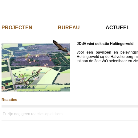
PROJECTEN
BUREAU
ACTUE
JDdV wint selectie Holtingerveld
voor een paviljoen en belevings
Holtingerveld cq de Halvelterberg me
tot aan de 2de WO beleefbaar en zi
Reacties
Er zijn nog geen reacties op dit item