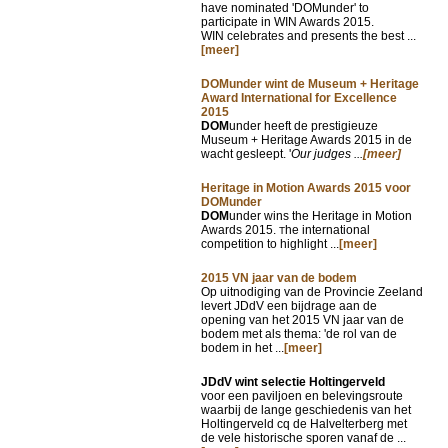
have nominated 'DOMunder' to
participate in WIN Awards 2015.
WIN celebrates and presents the best ...
[meer]
DOMunder wint de Museum + Heritage
Award International for Excellence
2015
DOM
under heeft de prestigieuze
Museum + Heritage Awards 2015 in de
wacht gesleept. '
Our judges ...
[meer]
Heritage in Motion Awards 2015 voor
DOMunder
DOM
under wins the Heritage in Motion
Awards 2015.
he international
T
competition to highlight ...
[meer]
2015 VN jaar van de bodem
Op uitnodiging van de Provincie Zeeland
levert JDdV een bijdrage aan de
opening van het 2015 VN jaar van de
bodem met als thema: 'de rol van de
bodem in het ...
[meer]
JDdV wint selectie Holtingerveld
voor een paviljoen en belevingsroute
waarbij de lange geschiedenis van het
Holtingerveld cq de Halvelterberg met
de vele historische sporen vanaf de ...