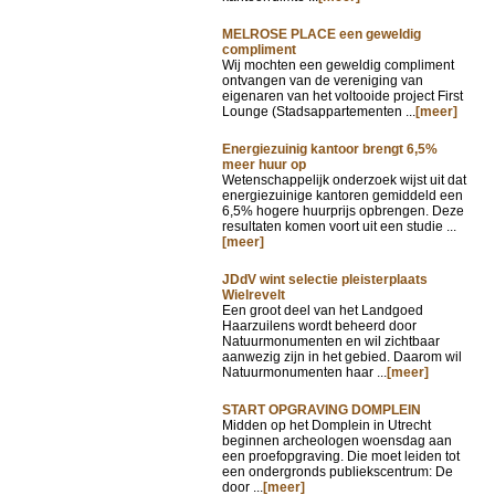
MELROSE PLACE een geweldig
compliment
Wij mochten een geweldig compliment
ontvangen van de vereniging van
eigenaren van het voltooide project First
Lounge (Stadsappartementen ...
[meer]
Energiezuinig kantoor brengt 6,5%
meer huur op
Wetenschappelijk onderzoek wijst uit dat
energiezuinige kantoren gemiddeld een
6,5% hogere huurprijs opbrengen. Deze
resultaten komen voort uit een studie ...
[meer]
JDdV wint selectie pleisterplaats
Wielrevelt
Een groot deel van het Landgoed
Haarzuilens wordt beheerd door
Natuurmonumenten en wil zichtbaar
aanwezig zijn in het gebied. Daarom wil
Natuurmonumenten haar ...
[meer]
START OPGRAVING DOMPLEIN
Midden op het Domplein in Utrecht
beginnen archeologen woensdag aan
een proefopgraving. Die moet leiden tot
een ondergronds publiekscentrum: De
door ...
[meer]