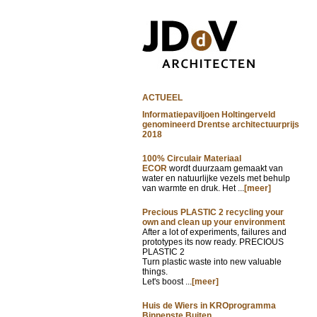
ACTUEEL
Informatiepaviljoen Holtingerveld
genomineerd Drentse architectuurprijs
2018
100% Circulair Materiaal
ECOR
wordt duurzaam gemaakt van
water en natuurlijke vezels met behulp
van warmte en druk. Het ...
[meer]
Precious PLASTIC 2 recycling your
own and clean up your environment
After a lot of experiments, failures and
prototypes its now ready. PRECIOUS
PLASTIC 2
Turn plastic waste into new valuable
things.
Let's boost ...
[meer]
Huis de Wiers in KROprogramma
Binnenste Buiten