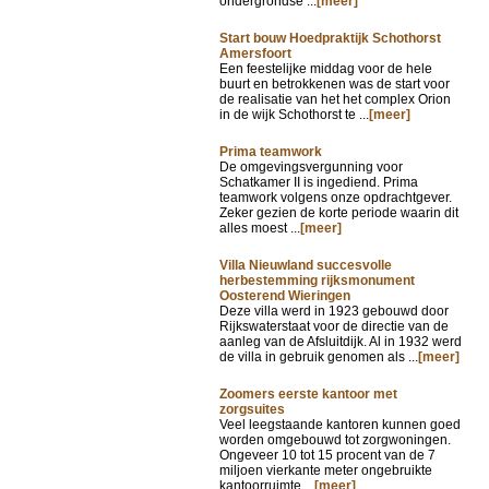
ondergrondse ...
[meer]
Start bouw Hoedpraktijk Schothorst
Amersfoort
Een feestelijke middag voor de hele
buurt en betrokkenen was de start voor
de realisatie van het het complex Orion
in de wijk Schothorst te ...
[meer]
Prima teamwork
De omgevingsvergunning voor
Schatkamer II is ingediend. Prima
teamwork volgens onze opdrachtgever.
Zeker gezien de korte periode waarin dit
alles moest ...
[meer]
Villa Nieuwland succesvolle
herbestemming rijksmonument
Oosterend Wieringen
Deze villa werd in 1923 gebouwd door
Rijkswaterstaat voor de directie van de
aanleg van de Afsluitdijk. Al in 1932 werd
de villa in gebruik genomen als ...
[meer]
Zoomers eerste kantoor met
zorgsuites
Veel leegstaande kantoren kunnen goed
worden omgebouwd tot zorgwoningen.
Ongeveer 10 tot 15 procent van de 7
miljoen vierkante meter ongebruikte
kantoorruimte ...
[meer]