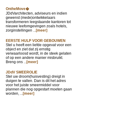
OntheMove�
JDdVarchitecten, adviseurs en indien
gewenst (mede)ontwikkelaars
transformeren leegstaande kantoren tot
nieuwe leefomgevingen zoals hotels,
zorginstellingen ...
[meer]
EERSTE HULP VOOR GEBOUWEN
Stel u heeft een liefde opgevat voor een
object en ziet dat zij ernstig
verwaarloosd wordt, in de steek gelaten
of op een andere manier misbruikt.
Breng ons ...
[meer]
JDdV SMEEROLIE
Stel uw droom(huisvesting) dreigt in
duigen te vallen. Dan is dit het adres
voor het juiste smeermiddel voor
plannen die nog opgestart moeten gaan
worden, ...
[meer]