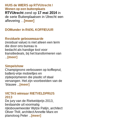
HUIS de WIERS op RTVUtrecht /
Wonen op een buitenplaats
RTVUtrecht
zend op
17 mei 2014
in
de serie Buitenplaatsen in Utrecht een
aflevering ...
[meer]
DOMunder in Rtl/XL KOFFIEUUR
Residuele gebouwwaarde
(residual value) is niet alleen een term
die door ons bureau is
bedacht als handige tool voor
transitiedeals, bij het transformeren van
...
[meer]
Simpelshow
Champignons verbouwen op koffieprut,
batterij-vrije mobieltjes en
zijdepolymeren die plastic of staal
vervangen. Het zijn voorbeelden van de
‘blauwe ...
[meer]
VICTAS winnaar RIETVELDPRIJS
2013
De jury van de Rietveldprijs 2013,
bestaande uit voormalig
rijksbouwmeester Wytze Patijn, architect
Oliver Thill, architect Annette Marx en
planoloog Peter ...
[meer]