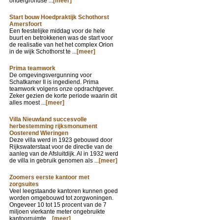
ondergrondse ...
[meer]
Start bouw Hoedpraktijk Schothorst
Amersfoort
Een feestelijke middag voor de hele
buurt en betrokkenen was de start voor
de realisatie van het het complex Orion
in de wijk Schothorst te ...
[meer]
Prima teamwork
De omgevingsvergunning voor
Schatkamer II is ingediend. Prima
teamwork volgens onze opdrachtgever.
Zeker gezien de korte periode waarin dit
alles moest ...
[meer]
Villa Nieuwland succesvolle
herbestemming rijksmonument
Oosterend Wieringen
Deze villa werd in 1923 gebouwd door
Rijkswaterstaat voor de directie van de
aanleg van de Afsluitdijk. Al in 1932 werd
de villa in gebruik genomen als ...
[meer]
Zoomers eerste kantoor met
zorgsuites
Veel leegstaande kantoren kunnen goed
worden omgebouwd tot zorgwoningen.
Ongeveer 10 tot 15 procent van de 7
miljoen vierkante meter ongebruikte
kantoorruimte ...
[meer]