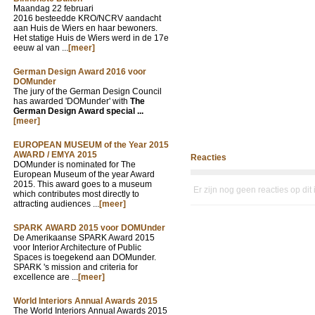
Maandag 22 februari
2016 besteedde KRO/NCRV aandacht
aan Huis de Wiers en haar bewoners.
Het statige Huis de Wiers werd in de 17e
eeuw al van ...
[meer]
German Design Award 2016 voor
DOMunder
The jury of the German Design Council
has awarded 'DOMunder' with
The
German Design Award special ...
[meer]
EUROPEAN MUSEUM of the Year 2015
AWARD / EMYA 2015
Reacties
DOMunder is nominated for The
European Museum of the year Award
2015. This award goes to a museum
Er zijn nog geen reacties op dit
which contributes most directly to
attracting audiences ...
[meer]
SPARK AWARD 2015 voor DOMUnder
De Amerikaanse SPARK Award 2015
voor Interior Architecture of Public
Spaces is toegekend aan DOMunder.
SPARK 's mission and criteria for
excellence are ...
[meer]
World Interiors Annual Awards 2015
The World Interiors Annual Awards 2015