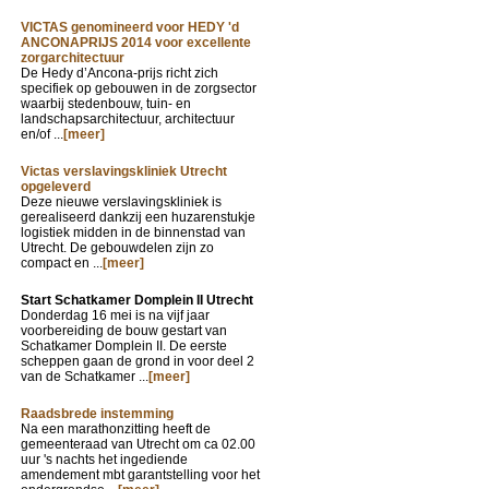
VICTAS genomineerd voor HEDY 'd
ANCONAPRIJS 2014 voor excellente
zorgarchitectuur
De Hedy d’Ancona-prijs richt zich
specifiek op gebouwen in de zorgsector
waarbij stedenbouw, tuin- en
landschapsarchitectuur, architectuur
en/of ...
[meer]
Victas verslavingskliniek Utrecht
opgeleverd
Deze nieuwe verslavingskliniek is
gerealiseerd dankzij een huzarenstukje
logistiek midden in de binnenstad van
Utrecht. De gebouwdelen zijn zo
compact en ...
[meer]
Start Schatkamer Domplein II Utrecht
Donderdag 16 mei is na vijf jaar
voorbereiding de bouw gestart van
Schatkamer Domplein II. De eerste
scheppen gaan de grond in voor deel 2
van de Schatkamer ...
[meer]
Raadsbrede instemming
Na een marathonzitting heeft de
gemeenteraad van Utrecht om ca 02.00
uur 's nachts het ingediende
amendement mbt garantstelling voor het