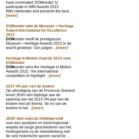
have nominated 'DOMunder' to
participate in WIN Awards 2015.
WIN celebrates and presents the best ...
[meer]
DOMunder wint de Museum + Heritage
Award International for Excellence
2015
DOM
under heeft de prestigieuze
Museum + Heritage Awards 2015 in de
wacht gesleept. '
Our judges ...
[meer]
Heritage in Motion Awards 2015 voor
DOMunder
DOM
under wins the Heritage in Motion
Awards 2015.
he international
T
competition to highlight ...
[meer]
2015 VN jaar van de bodem
Op uitnodiging van de Provincie Zeeland
levert JDdV een bijdrage aan de
opening van het 2015 VN jaar van de
bodem met als thema: 'de rol van de
bodem in het ...
[meer]
JDdV wint selectie Holtingerveld
voor een paviljoen en belevingsroute
waarbij de lange geschiedenis van het
Holtingerveld cq de Halvelterberg met
de vele historische sporen vanaf de ...