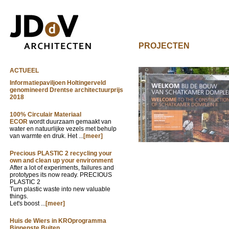
PROJECTEN
ACTUEEL
Informatiepaviljoen Holtingerveld
genomineerd Drentse architectuurprijs
2018
100% Circulair Materiaal
ECOR
wordt duurzaam gemaakt van
water en natuurlijke vezels met behulp
van warmte en druk. Het ...
[meer]
Precious PLASTIC 2 recycling your
own and clean up your environment
After a lot of experiments, failures and
prototypes its now ready. PRECIOUS
PLASTIC 2
Turn plastic waste into new valuable
things.
Let's boost ...
[meer]
Huis de Wiers in KROprogramma
Binnenste Buiten