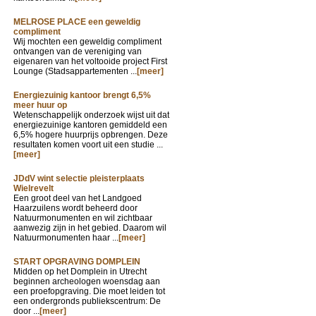
MELROSE PLACE een geweldig
compliment
Wij mochten een geweldig compliment
ontvangen van de vereniging van
eigenaren van het voltooide project First
Lounge (Stadsappartementen ...
[meer]
Energiezuinig kantoor brengt 6,5%
meer huur op
Wetenschappelijk onderzoek wijst uit dat
energiezuinige kantoren gemiddeld een
6,5% hogere huurprijs opbrengen. Deze
resultaten komen voort uit een studie ...
[meer]
JDdV wint selectie pleisterplaats
Wielrevelt
Een groot deel van het Landgoed
Haarzuilens wordt beheerd door
Natuurmonumenten en wil zichtbaar
aanwezig zijn in het gebied. Daarom wil
Natuurmonumenten haar ...
[meer]
START OPGRAVING DOMPLEIN
Midden op het Domplein in Utrecht
beginnen archeologen woensdag aan
een proefopgraving. Die moet leiden tot
een ondergronds publiekscentrum: De
door ...
[meer]