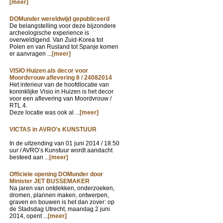
[meer]
DOMunder wereldwijd gepubliceerd
De belangstelling voor deze bijzondere
archeologische experience is
overweldigend. Van Zuid-Korea tot
Polen en van Rusland tot Spanje komen
er aanvragen ...
[meer]
VISIO Huizen als decor voor
Moordvrouw aflevering 8 / 24082014
Het interieur van de hoofdlocatie van
koninklijke Visio in Huizen is het decor
voor een aflevering van Moordvrouw /
RTL 4.
Deze locatie was ook al ...
[meer]
VICTAS in AVRO's KUNSTUUR
In de uitzending van
01 juni 2014 / 18.50
uur / AVRO’s Kunstuur wordt aandacht
besteed aan ...
[meer]
Officiele opening DOMunder door
Minister JET BUSSEMAKER
Na jaren van ontdekken, onderzoeken,
dromen, plannen maken, ontwerpen,
graven en bouwen is het dan zover: op
de Stadsdag Utrecht, maandag 2 juni
2014, opent ...
[meer]