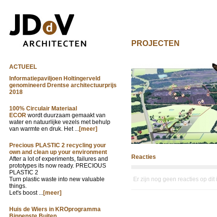
PROJECTEN
ACTUEEL
Informatiepaviljoen Holtingerveld
genomineerd Drentse architectuurprijs
2018
100% Circulair Materiaal
ECOR
wordt duurzaam gemaakt van
water en natuurlijke vezels met behulp
van warmte en druk. Het ...
[meer]
Precious PLASTIC 2 recycling your
own and clean up your environment
Reacties
After a lot of experiments, failures and
prototypes its now ready. PRECIOUS
PLASTIC 2
Turn plastic waste into new valuable
Er zijn nog geen reacties op dit
things.
Let's boost ...
[meer]
Huis de Wiers in KROprogramma
Binnenste Buiten