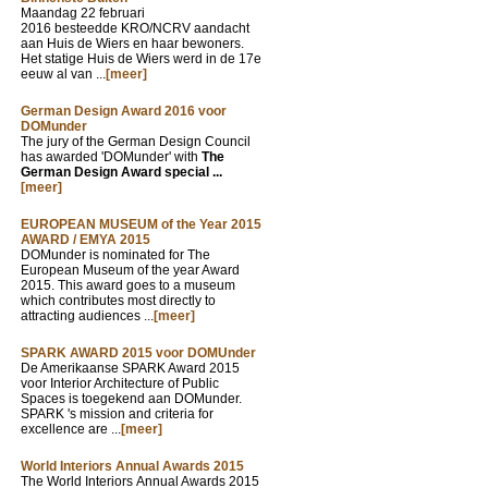
Maandag 22 februari
2016 besteedde KRO/NCRV aandacht
aan Huis de Wiers en haar bewoners.
Het statige Huis de Wiers werd in de 17e
eeuw al van ...
[meer]
German Design Award 2016 voor
DOMunder
The jury of the German Design Council
has awarded 'DOMunder' with
The
German Design Award special ...
[meer]
EUROPEAN MUSEUM of the Year 2015
AWARD / EMYA 2015
DOMunder is nominated for The
European Museum of the year Award
2015. This award goes to a museum
which contributes most directly to
attracting audiences ...
[meer]
SPARK AWARD 2015 voor DOMUnder
De Amerikaanse SPARK Award 2015
voor Interior Architecture of Public
Spaces is toegekend aan DOMunder.
SPARK 's mission and criteria for
excellence are ...
[meer]
World Interiors Annual Awards 2015
The World Interiors Annual Awards 2015