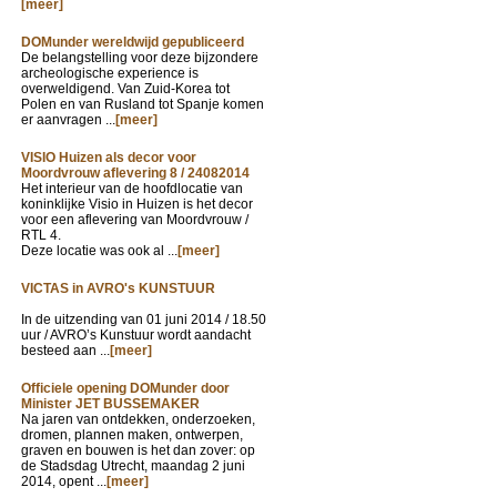
[meer]
DOMunder wereldwijd gepubliceerd
De belangstelling voor deze bijzondere
archeologische experience is
overweldigend. Van Zuid-Korea tot
Polen en van Rusland tot Spanje komen
er aanvragen ...
[meer]
VISIO Huizen als decor voor
Moordvrouw aflevering 8 / 24082014
Het interieur van de hoofdlocatie van
koninklijke Visio in Huizen is het decor
voor een aflevering van Moordvrouw /
RTL 4.
Deze locatie was ook al ...
[meer]
VICTAS in AVRO's KUNSTUUR
In de uitzending van
01 juni 2014 / 18.50
uur / AVRO’s Kunstuur wordt aandacht
besteed aan ...
[meer]
Officiele opening DOMunder door
Minister JET BUSSEMAKER
Na jaren van ontdekken, onderzoeken,
dromen, plannen maken, ontwerpen,
graven en bouwen is het dan zover: op
de Stadsdag Utrecht, maandag 2 juni
2014, opent ...
[meer]