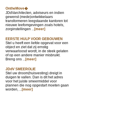
OntheMove�
JDdVarchitecten, adviseurs en indien
gewenst (mede)ontwikkelaars
transformeren leegstaande kantoren tot
nieuwe leefomgevingen zoals hotels,
zorginstellingen ...
[meer]
EERSTE HULP VOOR GEBOUWEN
Stel u heeft een liefde opgevat voor een
object en ziet dat zij ernstig
verwaarloosd wordt, in de steek gelaten
of op een andere manier misbruikt.
Breng ons ...
[meer]
JDdV SMEEROLIE
Stel uw droom(huisvesting) dreigt in
duigen te vallen. Dan is dit het adres
voor het juiste smeermiddel voor
plannen die nog opgestart moeten gaan
worden, ...
[meer]