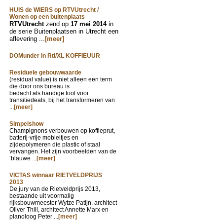
HUIS de WIERS op RTVUtrecht /
Wonen op een buitenplaats
RTVUtrecht
zend op
17 mei 2014
in
de serie Buitenplaatsen in Utrecht een
aflevering ...
[meer]
DOMunder in Rtl/XL KOFFIEUUR
Residuele gebouwwaarde
(residual value) is niet alleen een term
die door ons bureau is
bedacht als handige tool voor
transitiedeals, bij het transformeren van
...
[meer]
Simpelshow
Champignons verbouwen op koffieprut,
batterij-vrije mobieltjes en
zijdepolymeren die plastic of staal
vervangen. Het zijn voorbeelden van de
‘blauwe ...
[meer]
VICTAS winnaar RIETVELDPRIJS
2013
De jury van de Rietveldprijs 2013,
bestaande uit voormalig
rijksbouwmeester Wytze Patijn, architect
Oliver Thill, architect Annette Marx en
planoloog Peter ...
[meer]