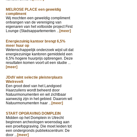
MELROSE PLACE een geweldig
compliment
Wij mochten een geweldig compliment
ontvangen van de vereniging van
eigenaren van het voltooide project First
Lounge (Stadsappartementen ...
[meer]
Energiezuinig kantoor brengt 6,5%
meer huur op
Wetenschappelijk onderzoek wijst uit dat
energiezuinige kantoren gemiddeld een
6,5% hogere huurprijs opbrengen. Deze
resultaten komen voort uit een studie ...
[meer]
JDdV wint selectie pleisterplaats
Wielrevelt
Een groot deel van het Landgoed
Haarzuilens wordt beheerd door
Natuurmonumenten en wil zichtbaar
aanwezig zijn in het gebied. Daarom wil
Natuurmonumenten haar ...
[meer]
START OPGRAVING DOMPLEIN
Midden op het Domplein in Utrecht
beginnen archeologen woensdag aan
een proefopgraving. Die moet leiden tot
een ondergronds publiekscentrum: De
door ...
[meer]