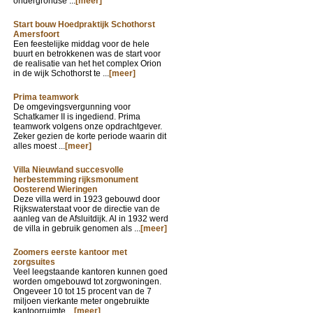
ondergrondse ...
[meer]
Start bouw Hoedpraktijk Schothorst
Amersfoort
Een feestelijke middag voor de hele
buurt en betrokkenen was de start voor
de realisatie van het het complex Orion
in de wijk Schothorst te ...
[meer]
Prima teamwork
De omgevingsvergunning voor
Schatkamer II is ingediend. Prima
teamwork volgens onze opdrachtgever.
Zeker gezien de korte periode waarin dit
alles moest ...
[meer]
Villa Nieuwland succesvolle
herbestemming rijksmonument
Oosterend Wieringen
Deze villa werd in 1923 gebouwd door
Rijkswaterstaat voor de directie van de
aanleg van de Afsluitdijk. Al in 1932 werd
de villa in gebruik genomen als ...
[meer]
Zoomers eerste kantoor met
zorgsuites
Veel leegstaande kantoren kunnen goed
worden omgebouwd tot zorgwoningen.
Ongeveer 10 tot 15 procent van de 7
miljoen vierkante meter ongebruikte
kantoorruimte ...
[meer]