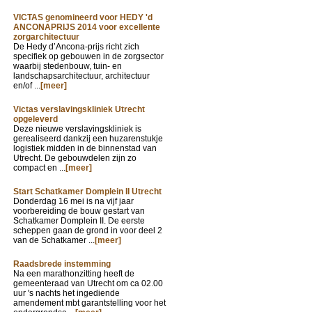
VICTAS genomineerd voor HEDY 'd
ANCONAPRIJS 2014 voor excellente
zorgarchitectuur
De Hedy d’Ancona-prijs richt zich
specifiek op gebouwen in de zorgsector
waarbij stedenbouw, tuin- en
landschapsarchitectuur, architectuur
en/of ...
[meer]
Victas verslavingskliniek Utrecht
opgeleverd
Deze nieuwe verslavingskliniek is
gerealiseerd dankzij een huzarenstukje
logistiek midden in de binnenstad van
Utrecht. De gebouwdelen zijn zo
compact en ...
[meer]
Start Schatkamer Domplein II Utrecht
Donderdag 16 mei is na vijf jaar
voorbereiding de bouw gestart van
Schatkamer Domplein II. De eerste
scheppen gaan de grond in voor deel 2
van de Schatkamer ...
[meer]
Raadsbrede instemming
Na een marathonzitting heeft de
gemeenteraad van Utrecht om ca 02.00
uur 's nachts het ingediende
amendement mbt garantstelling voor het