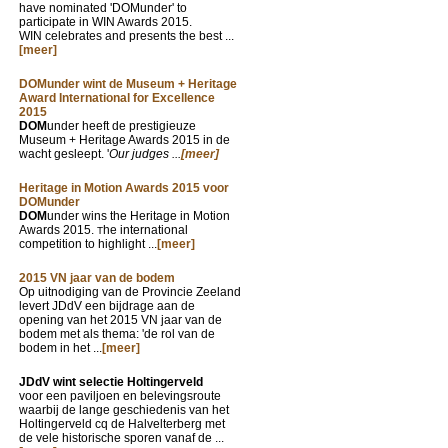
have nominated 'DOMunder' to
participate in WIN Awards 2015.
WIN celebrates and presents the best ...
[meer]
DOMunder wint de Museum + Heritage
Award International for Excellence
2015
DOM
under heeft de prestigieuze
Museum + Heritage Awards 2015 in de
wacht gesleept. '
Our judges ...
[meer]
Heritage in Motion Awards 2015 voor
DOMunder
DOM
under wins the Heritage in Motion
Awards 2015.
he international
T
competition to highlight ...
[meer]
2015 VN jaar van de bodem
Op uitnodiging van de Provincie Zeeland
levert JDdV een bijdrage aan de
opening van het 2015 VN jaar van de
bodem met als thema: 'de rol van de
bodem in het ...
[meer]
JDdV wint selectie Holtingerveld
voor een paviljoen en belevingsroute
waarbij de lange geschiedenis van het
Holtingerveld cq de Halvelterberg met
de vele historische sporen vanaf de ...