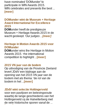
have nominated 'DOMunder' to
participate in WIN Awards 2015.
WIN celebrates and presents the best ...
[meer]
DOMunder wint de Museum + Heritage
Award International for Excellence
2015
DOM
under heeft de prestigieuze
Museum + Heritage Awards 2015 in de
wacht gesleept. '
Our judges ...
[meer]
Heritage in Motion Awards 2015 voor
DOMunder
DOM
under wins the Heritage in Motion
Awards 2015.
he international
T
competition to highlight ...
[meer]
2015 VN jaar van de bodem
Op uitnodiging van de Provincie Zeeland
levert JDdV een bijdrage aan de
opening van het 2015 VN jaar van de
bodem met als thema: 'de rol van de
bodem in het ...
[meer]
JDdV wint selectie Holtingerveld
voor een paviljoen en belevingsroute
waarbij de lange geschiedenis van het
Holtingerveld cq de Halvelterberg met
de vele historische sporen vanaf de ...