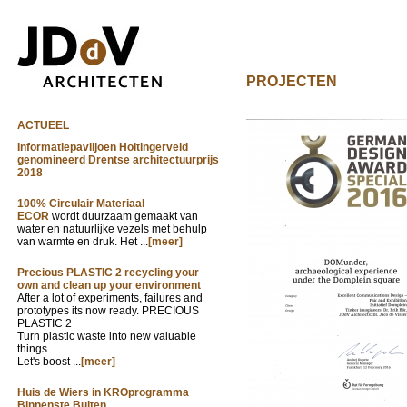
PROJECTEN
ACTUEEL
Informatiepaviljoen Holtingerveld
genomineerd Drentse architectuurprijs
2018
100% Circulair Materiaal
ECOR
wordt duurzaam gemaakt van
water en natuurlijke vezels met behulp
van warmte en druk. Het ...
[meer]
Precious PLASTIC 2 recycling your
own and clean up your environment
After a lot of experiments, failures and
prototypes its now ready. PRECIOUS
PLASTIC 2
Turn plastic waste into new valuable
things.
Let's boost ...
[meer]
Huis de Wiers in KROprogramma
Binnenste Buiten