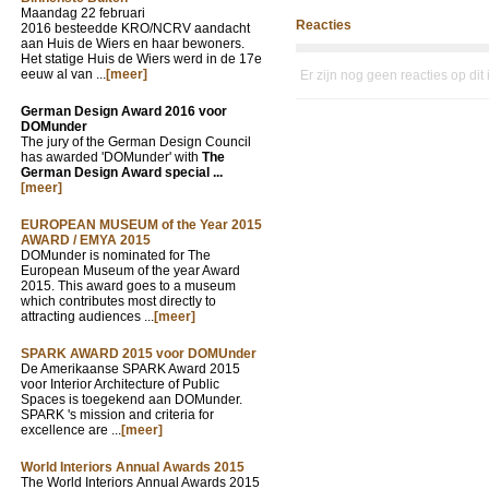
Maandag 22 februari
Reacties
2016 besteedde KRO/NCRV aandacht
aan Huis de Wiers en haar bewoners.
Het statige Huis de Wiers werd in de 17e
eeuw al van ...
[meer]
Er zijn nog geen reacties op dit
German Design Award 2016 voor
DOMunder
The jury of the German Design Council
has awarded 'DOMunder' with
The
German Design Award special ...
[meer]
EUROPEAN MUSEUM of the Year 2015
AWARD / EMYA 2015
DOMunder is nominated for The
European Museum of the year Award
2015. This award goes to a museum
which contributes most directly to
attracting audiences ...
[meer]
SPARK AWARD 2015 voor DOMUnder
De Amerikaanse SPARK Award 2015
voor Interior Architecture of Public
Spaces is toegekend aan DOMunder.
SPARK 's mission and criteria for
excellence are ...
[meer]
World Interiors Annual Awards 2015
The World Interiors Annual Awards 2015