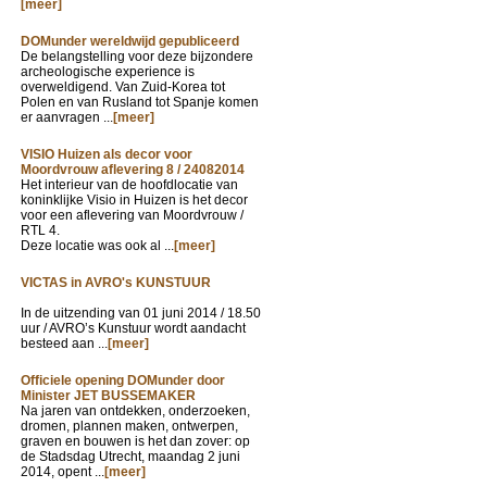
[meer]
DOMunder wereldwijd gepubliceerd
De belangstelling voor deze bijzondere
archeologische experience is
overweldigend. Van Zuid-Korea tot
Polen en van Rusland tot Spanje komen
er aanvragen ...
[meer]
VISIO Huizen als decor voor
Moordvrouw aflevering 8 / 24082014
Het interieur van de hoofdlocatie van
koninklijke Visio in Huizen is het decor
voor een aflevering van Moordvrouw /
RTL 4.
Deze locatie was ook al ...
[meer]
VICTAS in AVRO's KUNSTUUR
In de uitzending van
01 juni 2014 / 18.50
uur / AVRO’s Kunstuur wordt aandacht
besteed aan ...
[meer]
Officiele opening DOMunder door
Minister JET BUSSEMAKER
Na jaren van ontdekken, onderzoeken,
dromen, plannen maken, ontwerpen,
graven en bouwen is het dan zover: op
de Stadsdag Utrecht, maandag 2 juni
2014, opent ...
[meer]