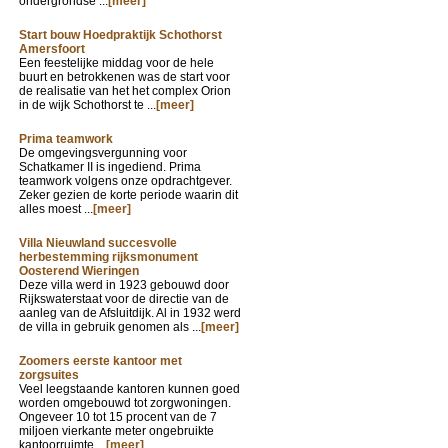
ondergrondse ...
[meer]
Start bouw Hoedpraktijk Schothorst
Amersfoort
Een feestelijke middag voor de hele
buurt en betrokkenen was de start voor
de realisatie van het het complex Orion
in de wijk Schothorst te ...
[meer]
Prima teamwork
De omgevingsvergunning voor
Schatkamer II is ingediend. Prima
teamwork volgens onze opdrachtgever.
Zeker gezien de korte periode waarin dit
alles moest ...
[meer]
Villa Nieuwland succesvolle
herbestemming rijksmonument
Oosterend Wieringen
Deze villa werd in 1923 gebouwd door
Rijkswaterstaat voor de directie van de
aanleg van de Afsluitdijk. Al in 1932 werd
de villa in gebruik genomen als ...
[meer]
Zoomers eerste kantoor met
zorgsuites
Veel leegstaande kantoren kunnen goed
worden omgebouwd tot zorgwoningen.
Ongeveer 10 tot 15 procent van de 7
miljoen vierkante meter ongebruikte
kantoorruimte ...
[meer]