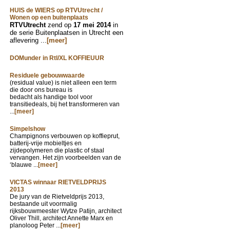
HUIS de WIERS op RTVUtrecht /
Wonen op een buitenplaats
RTVUtrecht
zend op
17 mei 2014
in
de serie Buitenplaatsen in Utrecht een
aflevering ...
[meer]
DOMunder in Rtl/XL KOFFIEUUR
Residuele gebouwwaarde
(residual value) is niet alleen een term
die door ons bureau is
bedacht als handige tool voor
transitiedeals, bij het transformeren van
...
[meer]
Simpelshow
Champignons verbouwen op koffieprut,
batterij-vrije mobieltjes en
zijdepolymeren die plastic of staal
vervangen. Het zijn voorbeelden van de
‘blauwe ...
[meer]
VICTAS winnaar RIETVELDPRIJS
2013
De jury van de Rietveldprijs 2013,
bestaande uit voormalig
rijksbouwmeester Wytze Patijn, architect
Oliver Thill, architect Annette Marx en
planoloog Peter ...
[meer]