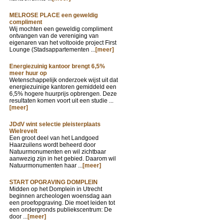
MELROSE PLACE een geweldig
compliment
Wij mochten een geweldig compliment
ontvangen van de vereniging van
eigenaren van het voltooide project First
Lounge (Stadsappartementen ...
[meer]
Energiezuinig kantoor brengt 6,5%
meer huur op
Wetenschappelijk onderzoek wijst uit dat
energiezuinige kantoren gemiddeld een
6,5% hogere huurprijs opbrengen. Deze
resultaten komen voort uit een studie ...
[meer]
JDdV wint selectie pleisterplaats
Wielrevelt
Een groot deel van het Landgoed
Haarzuilens wordt beheerd door
Natuurmonumenten en wil zichtbaar
aanwezig zijn in het gebied. Daarom wil
Natuurmonumenten haar ...
[meer]
START OPGRAVING DOMPLEIN
Midden op het Domplein in Utrecht
beginnen archeologen woensdag aan
een proefopgraving. Die moet leiden tot
een ondergronds publiekscentrum: De
door ...
[meer]