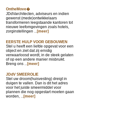
OntheMove�
JDdVarchitecten, adviseurs en indien
gewenst (mede)ontwikkelaars
transformeren leegstaande kantoren tot
nieuwe leefomgevingen zoals hotels,
zorginstellingen ...
[meer]
EERSTE HULP VOOR GEBOUWEN
Stel u heeft een liefde opgevat voor een
object en ziet dat zij ernstig
verwaarloosd wordt, in de steek gelaten
of op een andere manier misbruikt.
Breng ons ...
[meer]
JDdV SMEEROLIE
Stel uw droom(huisvesting) dreigt in
duigen te vallen. Dan is dit het adres
voor het juiste smeermiddel voor
plannen die nog opgestart moeten gaan
worden, ...
[meer]