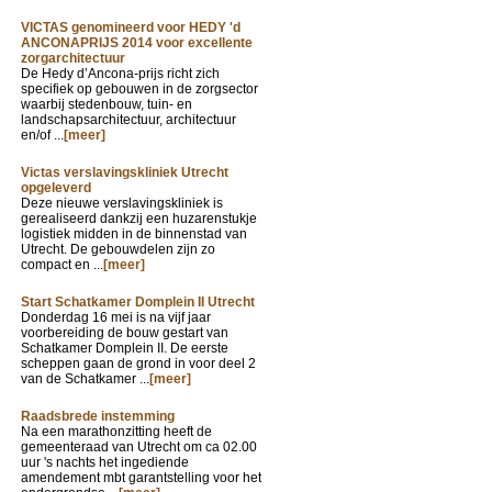
VICTAS genomineerd voor HEDY 'd
ANCONAPRIJS 2014 voor excellente
zorgarchitectuur
De Hedy d’Ancona-prijs richt zich
specifiek op gebouwen in de zorgsector
waarbij stedenbouw, tuin- en
landschapsarchitectuur, architectuur
en/of ...
[meer]
Victas verslavingskliniek Utrecht
opgeleverd
Deze nieuwe verslavingskliniek is
gerealiseerd dankzij een huzarenstukje
logistiek midden in de binnenstad van
Utrecht. De gebouwdelen zijn zo
compact en ...
[meer]
Start Schatkamer Domplein II Utrecht
Donderdag 16 mei is na vijf jaar
voorbereiding de bouw gestart van
Schatkamer Domplein II. De eerste
scheppen gaan de grond in voor deel 2
van de Schatkamer ...
[meer]
Raadsbrede instemming
Na een marathonzitting heeft de
gemeenteraad van Utrecht om ca 02.00
uur 's nachts het ingediende
amendement mbt garantstelling voor het