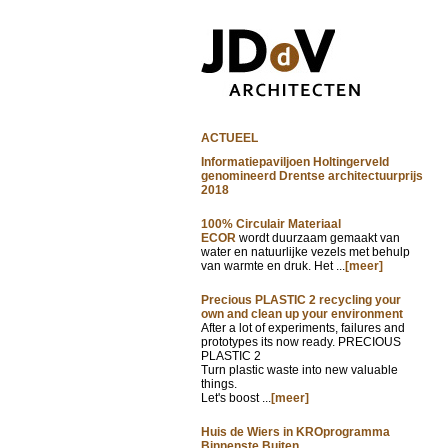
ACTUEEL
Informatiepaviljoen Holtingerveld
genomineerd Drentse architectuurprijs
2018
100% Circulair Materiaal
ECOR
wordt duurzaam gemaakt van
water en natuurlijke vezels met behulp
van warmte en druk. Het ...
[meer]
Precious PLASTIC 2 recycling your
own and clean up your environment
After a lot of experiments, failures and
prototypes its now ready. PRECIOUS
PLASTIC 2
Turn plastic waste into new valuable
things.
Let's boost ...
[meer]
Huis de Wiers in KROprogramma
Binnenste Buiten