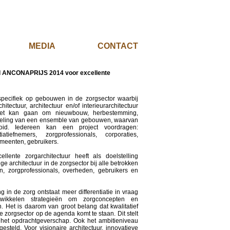
EL
MEDIA
CONTACT
d ANCONAPRIJS 2014 voor excellente
specifiek op gebouwen in de zorgsector waarbij
tectuur, architectuur en/of interieurarchitectuur
Het kan gaan om nieuwbouw, herbestemming,
keling van een ensemble van gebouwen, waarvan
id. Iedereen kan een project voordragen:
iatiefnemers, zorgprofessionals, corporaties,
meenten, gebruikers.
lente zorgarchitectuur heeft als doelstelling
 architectuur in de zorgsector bij alle betrokken
ten, zorgprofessionals, overheden, gebruikers en
 in de zorg ontstaat meer differentiatie in vraag
wikkelen strategieën om zorgconcepten en
. Het is daarom van groot belang dat kwalitatief
 zorgsector op de agenda komt te staan. Dit stelt
 het opdrachtgeverschap. Ook het ambitieniveau
steld. Voor visionaire architectuur, innovatieve