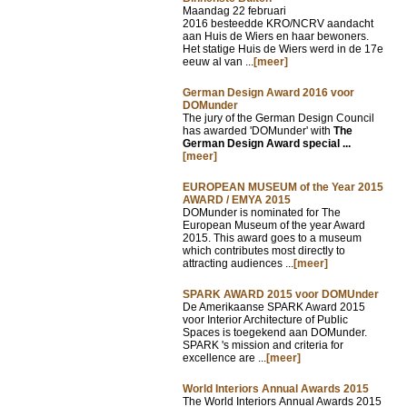
Maandag 22 februari
2016 besteedde KRO/NCRV aandacht
aan Huis de Wiers en haar bewoners.
Het statige Huis de Wiers werd in de 17e
eeuw al van ...
[meer]
German Design Award 2016 voor
DOMunder
The jury of the German Design Council
has awarded 'DOMunder' with
The
German Design Award special ...
[meer]
EUROPEAN MUSEUM of the Year 2015
AWARD / EMYA 2015
DOMunder is nominated for The
European Museum of the year Award
2015. This award goes to a museum
which contributes most directly to
attracting audiences ...
[meer]
SPARK AWARD 2015 voor DOMUnder
De Amerikaanse SPARK Award 2015
voor Interior Architecture of Public
Spaces is toegekend aan DOMunder.
SPARK 's mission and criteria for
excellence are ...
[meer]
World Interiors Annual Awards 2015
The World Interiors Annual Awards 2015