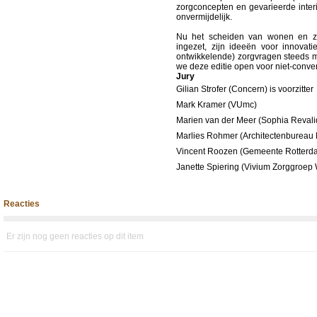
zorgconcepten en gevarieerde interi
onvermijdelijk.
Nu het scheiden van wonen en zo
ingezet, zijn ideeën voor innovati
ontwikkelende) zorgvragen steeds m
we deze editie open voor niet-conven
Jury
Gilian Strofer (Concern) is voorzitter
Mark Kramer (VUmc)
Marien van der Meer (Sophia Revali
Marlies Rohmer (Architectenbureau
Vincent Roozen (Gemeente Rotterd
Janette Spiering (Vivium Zorggroep
Reacties
Er zijn nog geen reacties op dit item