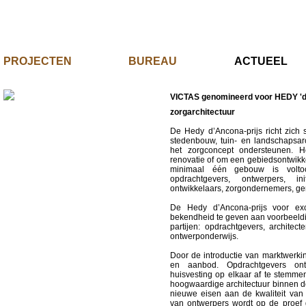
PROJECTEN
BUREAU
ACTUE
VICTAS genomineerd voor HEDY '
zorgarchitectuur
De Hedy d’Ancona-prijs richt zich 
stedenbouw, tuin- en landschapsarchi
het zorgconcept ondersteunen. 
renovatie of om een gebiedsontwik
minimaal één gebouw is voltoo
opdrachtgevers, ontwerpers, init
ontwikkelaars, zorgondernemers, ge
De Hedy d’Ancona-prijs voor excel
bekendheid te geven aan voorbeeldige
partijen: opdrachtgevers, architec
ontwerponderwijs.
Door de introductie van marktwerking
en aanbod. Opdrachtgevers ont
huisvesting op elkaar af te stemmen
hoogwaardige architectuur binnen de
nieuwe eisen aan de kwaliteit van
van ontwerpers wordt op de proef ge