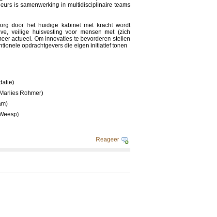
eurs is samenwerking in multidisciplinaire teams
rg door het huidige kabinet met kracht wordt
eve, veilige huisvesting voor mensen met (zich
eer actueel. Om innovaties te bevorderen stellen
tionele opdrachtgevers die eigen initiatief tonen
datie)
 Marlies Rohmer)
am)
 Weesp).
Reageer