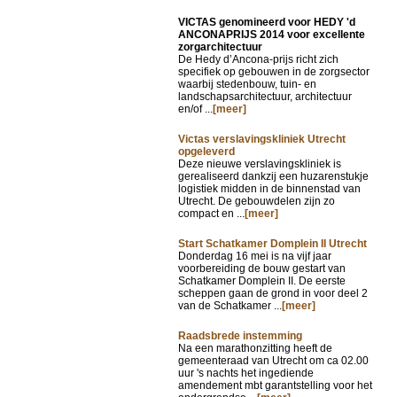
VICTAS genomineerd voor HEDY 'd
ANCONAPRIJS 2014 voor excellente
zorgarchitectuur
De Hedy d’Ancona-prijs richt zich
specifiek op gebouwen in de zorgsector
waarbij stedenbouw, tuin- en
landschapsarchitectuur, architectuur
en/of ...
[meer]
Victas verslavingskliniek Utrecht
opgeleverd
Deze nieuwe verslavingskliniek is
gerealiseerd dankzij een huzarenstukje
logistiek midden in de binnenstad van
Utrecht. De gebouwdelen zijn zo
compact en ...
[meer]
Start Schatkamer Domplein II Utrecht
Donderdag 16 mei is na vijf jaar
voorbereiding de bouw gestart van
Schatkamer Domplein II. De eerste
scheppen gaan de grond in voor deel 2
van de Schatkamer ...
[meer]
Raadsbrede instemming
Na een marathonzitting heeft de
gemeenteraad van Utrecht om ca 02.00
uur 's nachts het ingediende
amendement mbt garantstelling voor het