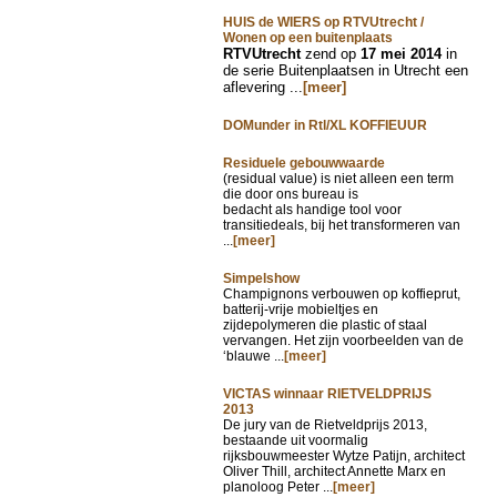
HUIS de WIERS op RTVUtrecht /
Wonen op een buitenplaats
RTVUtrecht
zend op
17 mei 2014
in
de serie Buitenplaatsen in Utrecht een
aflevering ...
[meer]
DOMunder in Rtl/XL KOFFIEUUR
Residuele gebouwwaarde
(residual value) is niet alleen een term
die door ons bureau is
bedacht als handige tool voor
transitiedeals, bij het transformeren van
...
[meer]
Simpelshow
Champignons verbouwen op koffieprut,
batterij-vrije mobieltjes en
zijdepolymeren die plastic of staal
vervangen. Het zijn voorbeelden van de
‘blauwe ...
[meer]
VICTAS winnaar RIETVELDPRIJS
2013
De jury van de Rietveldprijs 2013,
bestaande uit voormalig
rijksbouwmeester Wytze Patijn, architect
Oliver Thill, architect Annette Marx en
planoloog Peter ...
[meer]