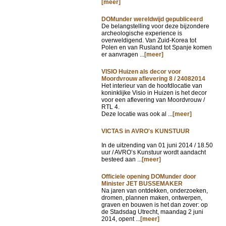
[meer]
DOMunder wereldwijd gepubliceerd
De belangstelling voor deze bijzondere
archeologische experience is
overweldigend. Van Zuid-Korea tot
Polen en van Rusland tot Spanje komen
er aanvragen ...
[meer]
VISIO Huizen als decor voor
Moordvrouw aflevering 8 / 24082014
Het interieur van de hoofdlocatie van
koninklijke Visio in Huizen is het decor
voor een aflevering van Moordvrouw /
RTL 4.
Deze locatie was ook al ...
[meer]
VICTAS in AVRO's KUNSTUUR
In de uitzending van
01 juni 2014 / 18.50
uur / AVRO’s Kunstuur wordt aandacht
besteed aan ...
[meer]
Officiele opening DOMunder door
Minister JET BUSSEMAKER
Na jaren van ontdekken, onderzoeken,
dromen, plannen maken, ontwerpen,
graven en bouwen is het dan zover: op
de Stadsdag Utrecht, maandag 2 juni
2014, opent ...
[meer]