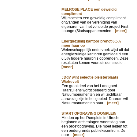
MELROSE PLACE een geweldig
compliment
Wij mochten een geweldig compliment
ontvangen van de vereniging van
eigenaren van het voltooide project First
Lounge (Stadsappartementen ...
[meer]
Energiezuinig kantoor brengt 6,5%
meer huur op
Wetenschappelijk onderzoek wijst uit dat
energiezuinige kantoren gemiddeld een
6,5% hogere huurprijs opbrengen. Deze
resultaten komen voort uit een studie ...
[meer]
JDdV wint selectie pleisterplaats
Wielrevelt
Een groot deel van het Landgoed
Haarzuilens wordt beheerd door
Natuurmonumenten en wil zichtbaar
aanwezig zijn in het gebied. Daarom wil
Natuurmonumenten haar ...
[meer]
START OPGRAVING DOMPLEIN
Midden op het Domplein in Utrecht
beginnen archeologen woensdag aan
een proefopgraving. Die moet leiden tot
een ondergronds publiekscentrum: De
door ...
[meer]