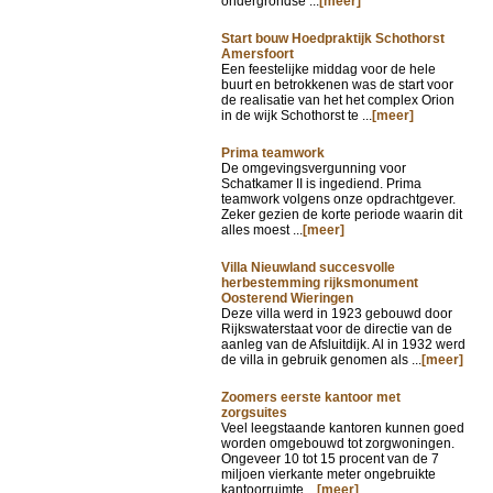
ondergrondse ...
[meer]
Start bouw Hoedpraktijk Schothorst
Amersfoort
Een feestelijke middag voor de hele
buurt en betrokkenen was de start voor
de realisatie van het het complex Orion
in de wijk Schothorst te ...
[meer]
Prima teamwork
De omgevingsvergunning voor
Schatkamer II is ingediend. Prima
teamwork volgens onze opdrachtgever.
Zeker gezien de korte periode waarin dit
alles moest ...
[meer]
Villa Nieuwland succesvolle
herbestemming rijksmonument
Oosterend Wieringen
Deze villa werd in 1923 gebouwd door
Rijkswaterstaat voor de directie van de
aanleg van de Afsluitdijk. Al in 1932 werd
de villa in gebruik genomen als ...
[meer]
Zoomers eerste kantoor met
zorgsuites
Veel leegstaande kantoren kunnen goed
worden omgebouwd tot zorgwoningen.
Ongeveer 10 tot 15 procent van de 7
miljoen vierkante meter ongebruikte
kantoorruimte ...
[meer]