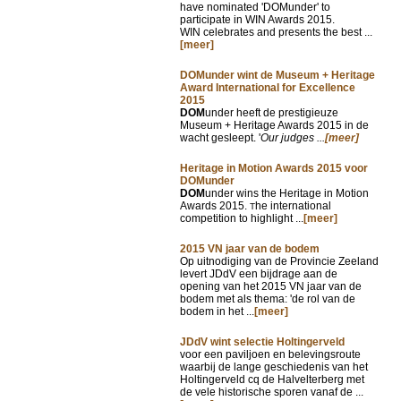
have nominated 'DOMunder' to
participate in WIN Awards 2015.
WIN celebrates and presents the best ...
[meer]
DOMunder wint de Museum + Heritage
Award International for Excellence
2015
DOM
under heeft de prestigieuze
Museum + Heritage Awards 2015 in de
wacht gesleept. '
Our judges ...
[meer]
Heritage in Motion Awards 2015 voor
DOMunder
DOM
under wins the Heritage in Motion
Awards 2015.
he international
T
competition to highlight ...
[meer]
2015 VN jaar van de bodem
Op uitnodiging van de Provincie Zeeland
levert JDdV een bijdrage aan de
opening van het 2015 VN jaar van de
bodem met als thema: 'de rol van de
bodem in het ...
[meer]
JDdV wint selectie Holtingerveld
voor een paviljoen en belevingsroute
waarbij de lange geschiedenis van het
Holtingerveld cq de Halvelterberg met
de vele historische sporen vanaf de ...