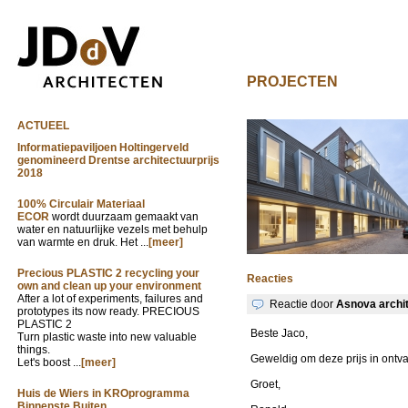
PROJECTEN
ACTUEEL
Informatiepaviljoen Holtingerveld
genomineerd Drentse architectuurprijs
2018
100% Circulair Materiaal
ECOR
wordt duurzaam gemaakt van
water en natuurlijke vezels met behulp
van warmte en druk. Het ...
[meer]
Precious PLASTIC 2 recycling your
Reacties
own and clean up your environment
After a lot of experiments, failures and
Reactie door
Asnova archit
prototypes its now ready. PRECIOUS
PLASTIC 2
Beste Jaco,
Turn plastic waste into new valuable
things.
Geweldig om deze prijs in ontva
Let's boost ...
[meer]
Groet,
Huis de Wiers in KROprogramma
Binnenste Buiten