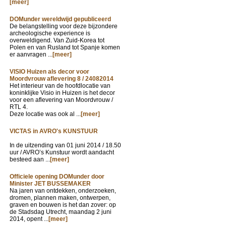
[meer]
DOMunder wereldwijd gepubliceerd
De belangstelling voor deze bijzondere
archeologische experience is
overweldigend. Van Zuid-Korea tot
Polen en van Rusland tot Spanje komen
er aanvragen ...
[meer]
VISIO Huizen als decor voor
Moordvrouw aflevering 8 / 24082014
Het interieur van de hoofdlocatie van
koninklijke Visio in Huizen is het decor
voor een aflevering van Moordvrouw /
RTL 4.
Deze locatie was ook al ...
[meer]
VICTAS in AVRO's KUNSTUUR
In de uitzending van
01 juni 2014 / 18.50
uur / AVRO’s Kunstuur wordt aandacht
besteed aan ...
[meer]
Officiele opening DOMunder door
Minister JET BUSSEMAKER
Na jaren van ontdekken, onderzoeken,
dromen, plannen maken, ontwerpen,
graven en bouwen is het dan zover: op
de Stadsdag Utrecht, maandag 2 juni
2014, opent ...
[meer]