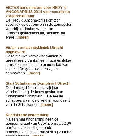
VICTAS genomineerd voor HEDY 'd
ANCONAPRIJS 2014 voor excellente
zorgarchitectuur
De Hedy d’Ancona-prijs richt zich
specifiek op gebouwen in de zorgsector
waarbij stedenbouw, tuin- en
landschapsarchitectuur, architectuur
en/of ...
[meer]
Victas verslavingskliniek Utrecht
opgeleverd
Deze nieuwe verslavingskliniek is
gerealiseerd dankzij een huzarenstukje
logistiek midden in de binnenstad van
Utrecht. De gebouwdelen zijn zo
compact en ...
[meer]
Start Schatkamer Domplein II Utrecht
Donderdag 16 mei is na vijf jaar
voorbereiding de bouw gestart van
Schatkamer Domplein II. De eerste
scheppen gaan de grond in voor deel 2
van de Schatkamer ...
[meer]
Raadsbrede instemming
Na een marathonzitting heeft de
gemeenteraad van Utrecht om ca 02.00
uur 's nachts het ingediende
amendement mbt garantstelling voor het