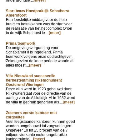
ondergrondse ...
[meer]
Start bouw Hoedpraktijk Schothorst
Amersfoort
Een feestelijke middag voor de hele
buurt en betrokkenen was de start voor
de realisatie van het het complex Orion
in de wijk Schothorst te ...
[meer]
Prima teamwork
De omgevingsvergunning voor
Schatkamer II is ingediend. Prima
teamwork volgens onze opdrachtgever.
Zeker gezien de korte periode waarin dit
alles moest ...
[meer]
Villa Nieuwland succesvolle
herbestemming rijksmonument
Oosterend Wieringen
Deze villa werd in 1923 gebouwd door
Rijkswaterstaat voor de directie van de
aanleg van de Afsluitdijk. Al in 1932 werd
de villa in gebruik genomen als ...
[meer]
Zoomers eerste kantoor met
zorgsuites
Veel leegstaande kantoren kunnen goed
worden omgebouwd tot zorgwoningen.
Ongeveer 10 tot 15 procent van de 7
miljoen vierkante meter ongebruikte
kantoorruimte ...
[meer]