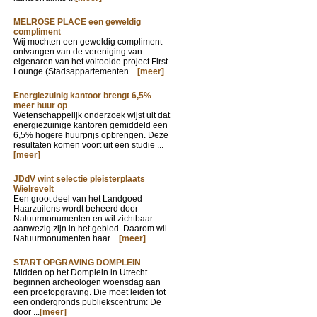
MELROSE PLACE een geweldig
compliment
Wij mochten een geweldig compliment
ontvangen van de vereniging van
eigenaren van het voltooide project First
Lounge (Stadsappartementen ...
[meer]
Energiezuinig kantoor brengt 6,5%
meer huur op
Wetenschappelijk onderzoek wijst uit dat
energiezuinige kantoren gemiddeld een
6,5% hogere huurprijs opbrengen. Deze
resultaten komen voort uit een studie ...
[meer]
JDdV wint selectie pleisterplaats
Wielrevelt
Een groot deel van het Landgoed
Haarzuilens wordt beheerd door
Natuurmonumenten en wil zichtbaar
aanwezig zijn in het gebied. Daarom wil
Natuurmonumenten haar ...
[meer]
START OPGRAVING DOMPLEIN
Midden op het Domplein in Utrecht
beginnen archeologen woensdag aan
een proefopgraving. Die moet leiden tot
een ondergronds publiekscentrum: De
door ...
[meer]