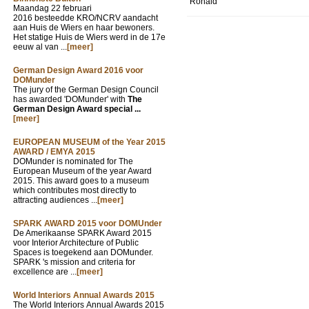
Ronald
Maandag 22 februari
2016 besteedde KRO/NCRV aandacht
aan Huis de Wiers en haar bewoners.
Het statige Huis de Wiers werd in de 17e
eeuw al van ...
[meer]
German Design Award 2016 voor
DOMunder
The jury of the German Design Council
has awarded 'DOMunder' with
The
German Design Award special ...
[meer]
EUROPEAN MUSEUM of the Year 2015
AWARD / EMYA 2015
DOMunder is nominated for The
European Museum of the year Award
2015. This award goes to a museum
which contributes most directly to
attracting audiences ...
[meer]
SPARK AWARD 2015 voor DOMUnder
De Amerikaanse SPARK Award 2015
voor Interior Architecture of Public
Spaces is toegekend aan DOMunder.
SPARK 's mission and criteria for
excellence are ...
[meer]
World Interiors Annual Awards 2015
The World Interiors Annual Awards 2015