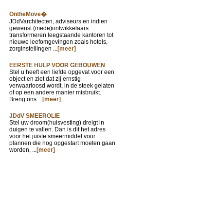
OntheMove�
JDdVarchitecten, adviseurs en indien
gewenst (mede)ontwikkelaars
transformeren leegstaande kantoren tot
nieuwe leefomgevingen zoals hotels,
zorginstellingen ...
[meer]
EERSTE HULP VOOR GEBOUWEN
Stel u heeft een liefde opgevat voor een
object en ziet dat zij ernstig
verwaarloosd wordt, in de steek gelaten
of op een andere manier misbruikt.
Breng ons ...
[meer]
JDdV SMEEROLIE
Stel uw droom(huisvesting) dreigt in
duigen te vallen. Dan is dit het adres
voor het juiste smeermiddel voor
plannen die nog opgestart moeten gaan
worden, ...
[meer]