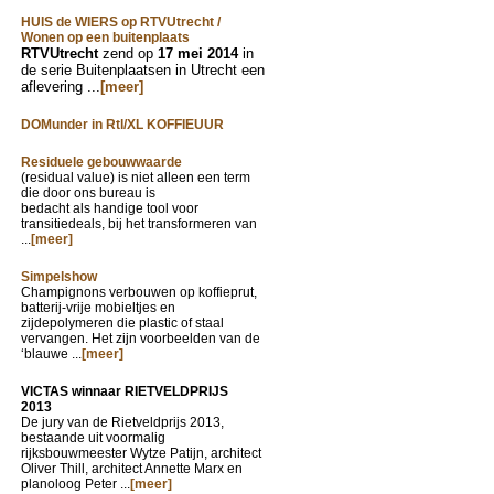
HUIS de WIERS op RTVUtrecht /
Wonen op een buitenplaats
RTVUtrecht
zend op
17 mei 2014
in
de serie Buitenplaatsen in Utrecht een
aflevering ...
[meer]
DOMunder in Rtl/XL KOFFIEUUR
Residuele gebouwwaarde
(residual value) is niet alleen een term
die door ons bureau is
bedacht als handige tool voor
transitiedeals, bij het transformeren van
...
[meer]
Simpelshow
Champignons verbouwen op koffieprut,
batterij-vrije mobieltjes en
zijdepolymeren die plastic of staal
vervangen. Het zijn voorbeelden van de
‘blauwe ...
[meer]
VICTAS winnaar RIETVELDPRIJS
2013
De jury van de Rietveldprijs 2013,
bestaande uit voormalig
rijksbouwmeester Wytze Patijn, architect
Oliver Thill, architect Annette Marx en
planoloog Peter ...
[meer]