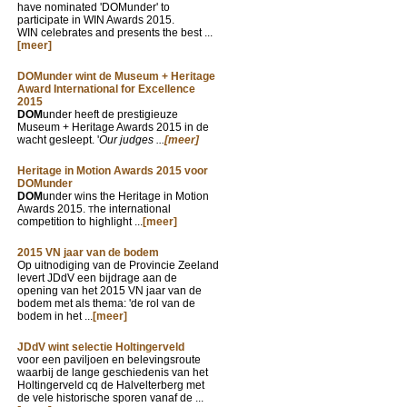
have nominated 'DOMunder' to
participate in WIN Awards 2015.
WIN celebrates and presents the best ...
[meer]
DOMunder wint de Museum + Heritage
Award International for Excellence
2015
DOM
under heeft de prestigieuze
Museum + Heritage Awards 2015 in de
wacht gesleept. '
Our judges ...
[meer]
Heritage in Motion Awards 2015 voor
DOMunder
DOM
under wins the Heritage in Motion
Awards 2015.
he international
T
competition to highlight ...
[meer]
2015 VN jaar van de bodem
Op uitnodiging van de Provincie Zeeland
levert JDdV een bijdrage aan de
opening van het 2015 VN jaar van de
bodem met als thema: 'de rol van de
bodem in het ...
[meer]
JDdV wint selectie Holtingerveld
voor een paviljoen en belevingsroute
waarbij de lange geschiedenis van het
Holtingerveld cq de Halvelterberg met
de vele historische sporen vanaf de ...