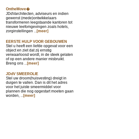
OntheMove�
JDdVarchitecten, adviseurs en indien
gewenst (mede)ontwikkelaars
transformeren leegstaande kantoren tot
nieuwe leefomgevingen zoals hotels,
zorginstellingen ...
[meer]
EERSTE HULP VOOR GEBOUWEN
Stel u heeft een liefde opgevat voor een
object en ziet dat zij ernstig
verwaarloosd wordt, in de steek gelaten
of op een andere manier misbruikt.
Breng ons ...
[meer]
JDdV SMEEROLIE
Stel uw droom(huisvesting) dreigt in
duigen te vallen. Dan is dit het adres
voor het juiste smeermiddel voor
plannen die nog opgestart moeten gaan
worden, ...
[meer]