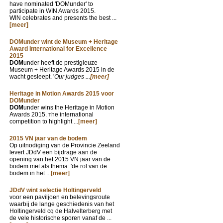
have nominated 'DOMunder' to
participate in WIN Awards 2015.
WIN celebrates and presents the best ...
[meer]
DOMunder wint de Museum + Heritage
Award International for Excellence
2015
DOM
under heeft de prestigieuze
Museum + Heritage Awards 2015 in de
wacht gesleept. '
Our judges ...
[meer]
Heritage in Motion Awards 2015 voor
DOMunder
DOM
under wins the Heritage in Motion
Awards 2015.
he international
T
competition to highlight ...
[meer]
2015 VN jaar van de bodem
Op uitnodiging van de Provincie Zeeland
levert JDdV een bijdrage aan de
opening van het 2015 VN jaar van de
bodem met als thema: 'de rol van de
bodem in het ...
[meer]
JDdV wint selectie Holtingerveld
voor een paviljoen en belevingsroute
waarbij de lange geschiedenis van het
Holtingerveld cq de Halvelterberg met
de vele historische sporen vanaf de ...