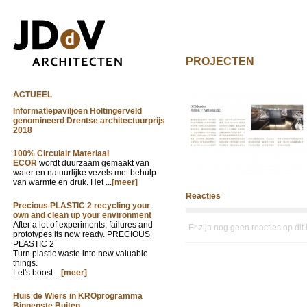
PROJECTEN
ACTUEEL
Informatiepaviljoen Holtingerveld
genomineerd Drentse architectuurprijs
2018
100% Circulair Materiaal
ECOR
wordt duurzaam gemaakt van
water en natuurlijke vezels met behulp
van warmte en druk. Het ...
[meer]
Reacties
Precious PLASTIC 2 recycling your
own and clean up your environment
After a lot of experiments, failures and
Er zijn nog geen reacties op dit
prototypes its now ready. PRECIOUS
PLASTIC 2
Turn plastic waste into new valuable
things.
Let's boost ...
[meer]
Huis de Wiers in KROprogramma
Binnenste Buiten