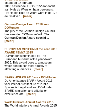
Maandag 22 februari
2016 besteedde KRO/NCRV aandacht
aan Huis de Wiers en haar bewoners.
Het statige Huis de Wiers werd in de 17e
eeuw al van ...
[meer]
German Design Award 2016 voor
DOMunder
The jury of the German Design Council
has awarded 'DOMunder' with
The
German Design Award special ...
[meer]
EUROPEAN MUSEUM of the Year 2015
AWARD / EMYA 2015
DOMunder is nominated for The
European Museum of the year Award
2015. This award goes to a museum
which contributes most directly to
attracting audiences ...
[meer]
SPARK AWARD 2015 voor DOMUnder
De Amerikaanse SPARK Award 2015
voor Interior Architecture of Public
Spaces is toegekend aan DOMunder.
SPARK 's mission and criteria for
excellence are ...
[meer]
World Interiors Annual Awards 2015
The World Interiors Annual Awards 2015