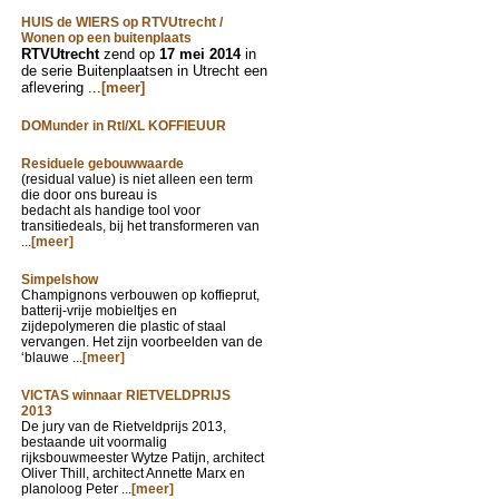
HUIS de WIERS op RTVUtrecht /
Wonen op een buitenplaats
RTVUtrecht
zend op
17 mei 2014
in
de serie Buitenplaatsen in Utrecht een
aflevering ...
[meer]
DOMunder in Rtl/XL KOFFIEUUR
Residuele gebouwwaarde
(residual value) is niet alleen een term
die door ons bureau is
bedacht als handige tool voor
transitiedeals, bij het transformeren van
...
[meer]
Simpelshow
Champignons verbouwen op koffieprut,
batterij-vrije mobieltjes en
zijdepolymeren die plastic of staal
vervangen. Het zijn voorbeelden van de
‘blauwe ...
[meer]
VICTAS winnaar RIETVELDPRIJS
2013
De jury van de Rietveldprijs 2013,
bestaande uit voormalig
rijksbouwmeester Wytze Patijn, architect
Oliver Thill, architect Annette Marx en
planoloog Peter ...
[meer]