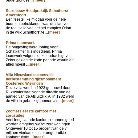
ondergrondse ...
[meer]
Start bouw Hoedpraktijk Schothorst
Amersfoort
Een feestelijke middag voor de hele
buurt en betrokkenen was de start voor
de realisatie van het het complex Orion
in de wijk Schothorst te ...
[meer]
Prima teamwork
De omgevingsvergunning voor
Schatkamer II is ingediend. Prima
teamwork volgens onze opdrachtgever.
Zeker gezien de korte periode waarin dit
alles moest ...
[meer]
Villa Nieuwland succesvolle
herbestemming rijksmonument
Oosterend Wieringen
Deze villa werd in 1923 gebouwd door
Rijkswaterstaat voor de directie van de
aanleg van de Afsluitdijk. Al in 1932 werd
de villa in gebruik genomen als ...
[meer]
Zoomers eerste kantoor met
zorgsuites
Veel leegstaande kantoren kunnen goed
worden omgebouwd tot zorgwoningen.
Ongeveer 10 tot 15 procent van de 7
miljoen vierkante meter ongebruikte
kantoorruimte ...
[meer]