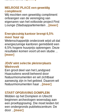
MELROSE PLACE een geweldig
compliment
Wij mochten een geweldig compliment
ontvangen van de vereniging van
eigenaren van het voltooide project First
Lounge (Stadsappartementen ...
[meer]
Energiezuinig kantoor brengt 6,5%
meer huur op
Wetenschappelijk onderzoek wijst uit dat
energiezuinige kantoren gemiddeld een
6,5% hogere huurprijs opbrengen. Deze
resultaten komen voort uit een studie ...
[meer]
JDdV wint selectie pleisterplaats
Wielrevelt
Een groot deel van het Landgoed
Haarzuilens wordt beheerd door
Natuurmonumenten en wil zichtbaar
aanwezig zijn in het gebied. Daarom wil
Natuurmonumenten haar ...
[meer]
START OPGRAVING DOMPLEIN
Midden op het Domplein in Utrecht
beginnen archeologen woensdag aan
een proefopgraving. Die moet leiden tot
een ondergronds publiekscentrum: De
door ...
[meer]