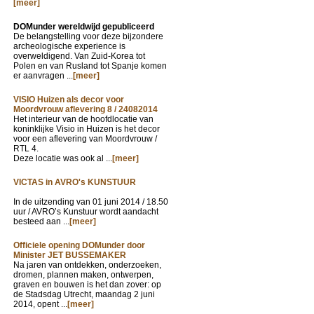
[meer]
DOMunder wereldwijd gepubliceerd
De belangstelling voor deze bijzondere
archeologische experience is
overweldigend. Van Zuid-Korea tot
Polen en van Rusland tot Spanje komen
er aanvragen ...
[meer]
VISIO Huizen als decor voor
Moordvrouw aflevering 8 / 24082014
Het interieur van de hoofdlocatie van
koninklijke Visio in Huizen is het decor
voor een aflevering van Moordvrouw /
RTL 4.
Deze locatie was ook al ...
[meer]
VICTAS in AVRO's KUNSTUUR
In de uitzending van
01 juni 2014 / 18.50
uur / AVRO’s Kunstuur wordt aandacht
besteed aan ...
[meer]
Officiele opening DOMunder door
Minister JET BUSSEMAKER
Na jaren van ontdekken, onderzoeken,
dromen, plannen maken, ontwerpen,
graven en bouwen is het dan zover: op
de Stadsdag Utrecht, maandag 2 juni
2014, opent ...
[meer]