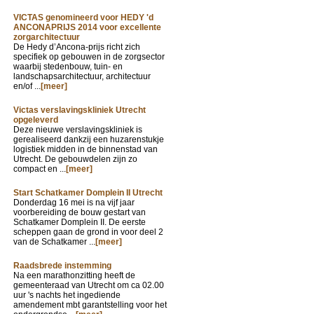
VICTAS genomineerd voor HEDY 'd
ANCONAPRIJS 2014 voor excellente
zorgarchitectuur
De Hedy d’Ancona-prijs richt zich
specifiek op gebouwen in de zorgsector
waarbij stedenbouw, tuin- en
landschapsarchitectuur, architectuur
en/of ...
[meer]
Victas verslavingskliniek Utrecht
opgeleverd
Deze nieuwe verslavingskliniek is
gerealiseerd dankzij een huzarenstukje
logistiek midden in de binnenstad van
Utrecht. De gebouwdelen zijn zo
compact en ...
[meer]
Start Schatkamer Domplein II Utrecht
Donderdag 16 mei is na vijf jaar
voorbereiding de bouw gestart van
Schatkamer Domplein II. De eerste
scheppen gaan de grond in voor deel 2
van de Schatkamer ...
[meer]
Raadsbrede instemming
Na een marathonzitting heeft de
gemeenteraad van Utrecht om ca 02.00
uur 's nachts het ingediende
amendement mbt garantstelling voor het