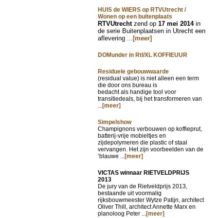
HUIS de WIERS op RTVUtrecht /
Wonen op een buitenplaats
RTVUtrecht
zend op
17 mei 2014
in
de serie Buitenplaatsen in Utrecht een
aflevering ...
[meer]
DOMunder in Rtl/XL KOFFIEUUR
Residuele gebouwwaarde
(residual value) is niet alleen een term
die door ons bureau is
bedacht als handige tool voor
transitiedeals, bij het transformeren van
...
[meer]
Simpelshow
Champignons verbouwen op koffieprut,
batterij-vrije mobieltjes en
zijdepolymeren die plastic of staal
vervangen. Het zijn voorbeelden van de
‘blauwe ...
[meer]
VICTAS winnaar RIETVELDPRIJS
2013
De jury van de Rietveldprijs 2013,
bestaande uit voormalig
rijksbouwmeester Wytze Patijn, architect
Oliver Thill, architect Annette Marx en
planoloog Peter ...
[meer]