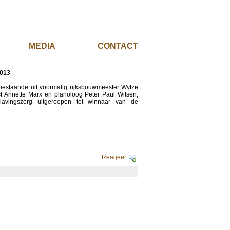
EL
MEDIA
CONTACT
2013
 bestaande uit voormalig rijksbouwmeester Wytze
itect Annette Marx en planoloog Peter Paul Witsen,
slavingszorg uitgeroepen tot winnaar van de
Reageer