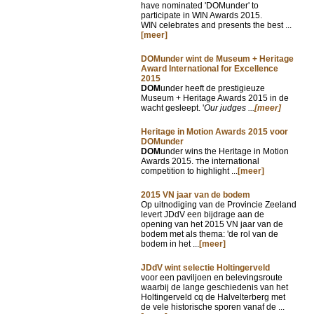
have nominated 'DOMunder' to
participate in WIN Awards 2015.
WIN celebrates and presents the best ...
[meer]
DOMunder wint de Museum + Heritage
Award International for Excellence
2015
DOM
under heeft de prestigieuze
Museum + Heritage Awards 2015 in de
wacht gesleept. '
Our judges ...
[meer]
Heritage in Motion Awards 2015 voor
DOMunder
DOM
under wins the Heritage in Motion
Awards 2015.
he international
T
competition to highlight ...
[meer]
2015 VN jaar van de bodem
Op uitnodiging van de Provincie Zeeland
levert JDdV een bijdrage aan de
opening van het 2015 VN jaar van de
bodem met als thema: 'de rol van de
bodem in het ...
[meer]
JDdV wint selectie Holtingerveld
voor een paviljoen en belevingsroute
waarbij de lange geschiedenis van het
Holtingerveld cq de Halvelterberg met
de vele historische sporen vanaf de ...