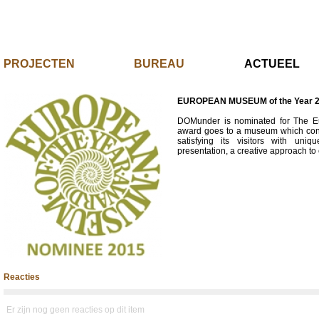
PROJECTEN
BUREAU
ACTUE
EUROPEAN MUSEUM of the Year 2
DOMunder is nominated for The E
award goes to a museum which contr
satisfying its visitors with uniq
presentation, a creative approach to 
Reacties
Er zijn nog geen reacties op dit item