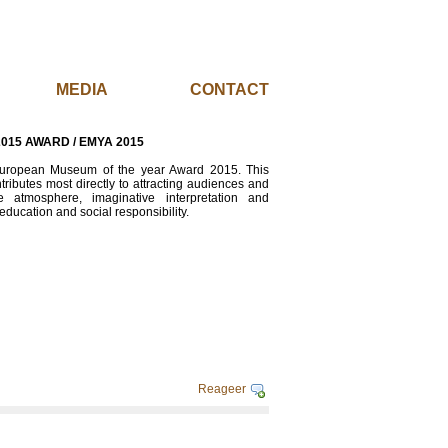
EL
MEDIA
CONTACT
015 AWARD / EMYA 2015
uropean Museum of the year Award 2015. This
ibutes most directly to attracting audiences and
ue atmosphere, imaginative interpretation and
education and social responsibility.
Reageer