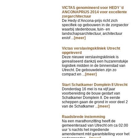
VICTAS genomineerd voor HEDY 'd
ANCONAPRIJS 2014 voor excellente
zorgarchitectuur
De Hedy d’Ancona-prijs richt zich
specifiek op gebouwen in de zorgsector
waarbij stedenbouw, tuin- en
landschapsarchitectuur, architectuur
en/of ...
[meer]
Victas verslavingskliniek Utrecht
opgeleverd
Deze nieuwe verslavingskliniek is
gerealiseerd dankzij een huzarenstukje
logistiek midden in de binnenstad van
Utrecht. De gebouwdelen zijn zo
compact en ...
[meer]
Start Schatkamer Domplein II Utrecht
Donderdag 16 mei is na vijf jaar
voorbereiding de bouw gestart van
Schatkamer Domplein II. De eerste
scheppen gaan de grond in voor deel 2
van de Schatkamer ...
[meer]
Raadsbrede instemming
Na een marathonzitting heeft de
gemeenteraad van Utrecht om ca 02.00
uur 's nachts het ingediende
amendement mbt garantstelling voor het