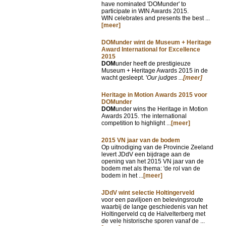
have nominated 'DOMunder' to
participate in WIN Awards 2015.
WIN celebrates and presents the best ...
[meer]
DOMunder wint de Museum + Heritage
Award International for Excellence
2015
DOM
under heeft de prestigieuze
Museum + Heritage Awards 2015 in de
wacht gesleept. '
Our judges ...
[meer]
Heritage in Motion Awards 2015 voor
DOMunder
DOM
under wins the Heritage in Motion
Awards 2015.
he international
T
competition to highlight ...
[meer]
2015 VN jaar van de bodem
Op uitnodiging van de Provincie Zeeland
levert JDdV een bijdrage aan de
opening van het 2015 VN jaar van de
bodem met als thema: 'de rol van de
bodem in het ...
[meer]
JDdV wint selectie Holtingerveld
voor een paviljoen en belevingsroute
waarbij de lange geschiedenis van het
Holtingerveld cq de Halvelterberg met
de vele historische sporen vanaf de ...