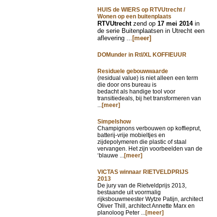
HUIS de WIERS op RTVUtrecht /
Wonen op een buitenplaats
RTVUtrecht
zend op
17 mei 2014
in
de serie Buitenplaatsen in Utrecht een
aflevering ...
[meer]
DOMunder in Rtl/XL KOFFIEUUR
Residuele gebouwwaarde
(residual value) is niet alleen een term
die door ons bureau is
bedacht als handige tool voor
transitiedeals, bij het transformeren van
...
[meer]
Simpelshow
Champignons verbouwen op koffieprut,
batterij-vrije mobieltjes en
zijdepolymeren die plastic of staal
vervangen. Het zijn voorbeelden van de
‘blauwe ...
[meer]
VICTAS winnaar RIETVELDPRIJS
2013
De jury van de Rietveldprijs 2013,
bestaande uit voormalig
rijksbouwmeester Wytze Patijn, architect
Oliver Thill, architect Annette Marx en
planoloog Peter ...
[meer]