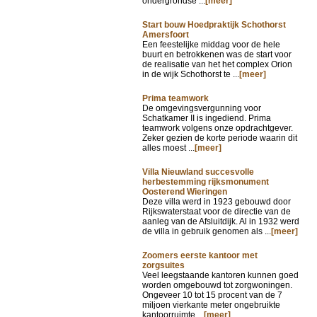
ondergrondse ...
[meer]
Start bouw Hoedpraktijk Schothorst
Amersfoort
Een feestelijke middag voor de hele
buurt en betrokkenen was de start voor
de realisatie van het het complex Orion
in de wijk Schothorst te ...
[meer]
Prima teamwork
De omgevingsvergunning voor
Schatkamer II is ingediend. Prima
teamwork volgens onze opdrachtgever.
Zeker gezien de korte periode waarin dit
alles moest ...
[meer]
Villa Nieuwland succesvolle
herbestemming rijksmonument
Oosterend Wieringen
Deze villa werd in 1923 gebouwd door
Rijkswaterstaat voor de directie van de
aanleg van de Afsluitdijk. Al in 1932 werd
de villa in gebruik genomen als ...
[meer]
Zoomers eerste kantoor met
zorgsuites
Veel leegstaande kantoren kunnen goed
worden omgebouwd tot zorgwoningen.
Ongeveer 10 tot 15 procent van de 7
miljoen vierkante meter ongebruikte
kantoorruimte ...
[meer]