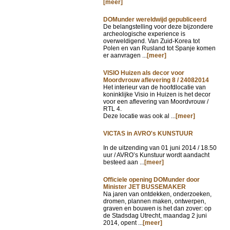
[meer]
DOMunder wereldwijd gepubliceerd
De belangstelling voor deze bijzondere
archeologische experience is
overweldigend. Van Zuid-Korea tot
Polen en van Rusland tot Spanje komen
er aanvragen ...
[meer]
VISIO Huizen als decor voor
Moordvrouw aflevering 8 / 24082014
Het interieur van de hoofdlocatie van
koninklijke Visio in Huizen is het decor
voor een aflevering van Moordvrouw /
RTL 4.
Deze locatie was ook al ...
[meer]
VICTAS in AVRO's KUNSTUUR
In de uitzending van
01 juni 2014 / 18.50
uur / AVRO’s Kunstuur wordt aandacht
besteed aan ...
[meer]
Officiele opening DOMunder door
Minister JET BUSSEMAKER
Na jaren van ontdekken, onderzoeken,
dromen, plannen maken, ontwerpen,
graven en bouwen is het dan zover: op
de Stadsdag Utrecht, maandag 2 juni
2014, opent ...
[meer]