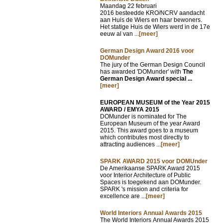
Maandag 22 februari
2016 besteedde KRO/NCRV aandacht
aan Huis de Wiers en haar bewoners.
Het statige Huis de Wiers werd in de 17e
eeuw al van ...
[meer]
German Design Award 2016 voor
DOMunder
The jury of the German Design Council
has awarded 'DOMunder' with
The
German Design Award special ...
[meer]
EUROPEAN MUSEUM of the Year 2015
AWARD / EMYA 2015
DOMunder is nominated for The
European Museum of the year Award
2015. This award goes to a museum
which contributes most directly to
attracting audiences ...
[meer]
SPARK AWARD 2015 voor DOMUnder
De Amerikaanse SPARK Award 2015
voor Interior Architecture of Public
Spaces is toegekend aan DOMunder.
SPARK 's mission and criteria for
excellence are ...
[meer]
World Interiors Annual Awards 2015
The World Interiors Annual Awards 2015