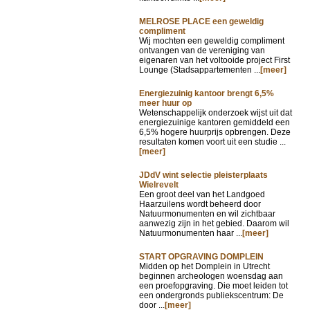
MELROSE PLACE een geweldig
compliment
Wij mochten een geweldig compliment
ontvangen van de vereniging van
eigenaren van het voltooide project First
Lounge (Stadsappartementen ...
[meer]
Energiezuinig kantoor brengt 6,5%
meer huur op
Wetenschappelijk onderzoek wijst uit dat
energiezuinige kantoren gemiddeld een
6,5% hogere huurprijs opbrengen. Deze
resultaten komen voort uit een studie ...
[meer]
JDdV wint selectie pleisterplaats
Wielrevelt
Een groot deel van het Landgoed
Haarzuilens wordt beheerd door
Natuurmonumenten en wil zichtbaar
aanwezig zijn in het gebied. Daarom wil
Natuurmonumenten haar ...
[meer]
START OPGRAVING DOMPLEIN
Midden op het Domplein in Utrecht
beginnen archeologen woensdag aan
een proefopgraving. Die moet leiden tot
een ondergronds publiekscentrum: De
door ...
[meer]