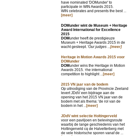
have nominated 'DOMunder' to
participate in WIN Awards 2015.
WIN celebrates and presents the best ...
[meer]
DOMunder wint de Museum + Heritage
Award International for Excellence
2015
DOM
under heeft de prestigieuze
Museum + Heritage Awards 2015 in de
wacht gesleept. '
Our judges ...
[meer]
Heritage in Motion Awards 2015 voor
DOMunder
DOM
under wins the Heritage in Motion
Awards 2015.
he international
T
competition to highlight ...
[meer]
2015 VN jaar van de bodem
Op uitnodiging van de Provincie Zeeland
levert JDdV een bijdrage aan de
opening van het 2015 VN jaar van de
bodem met als thema: 'de rol van de
bodem in het ...
[meer]
JDdV wint selectie Holtingerveld
voor een paviljoen en belevingsroute
waarbij de lange geschiedenis van het
Holtingerveld cq de Halvelterberg met
de vele historische sporen vanaf de ...