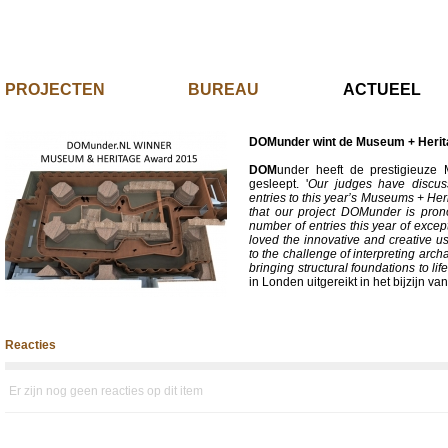
PROJECTEN
BUREAU
ACTUE
DOMunder wint de Museum + Herita
DOM
under heeft de prestigieuz
gesleept. '
Our judges have discuss
entries to this year’s Museums + Her
that our project DOMunder is pro
number of entries this year of excep
loved the innovative and creative us
to the challenge of interpreting arc
bringing structural foundations to life
in Londen uitgereikt in het bijzijn 
Reacties
Er zijn nog geen reacties op dit item