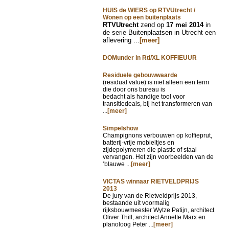
HUIS de WIERS op RTVUtrecht /
Wonen op een buitenplaats
RTVUtrecht
zend op
17 mei 2014
in
de serie Buitenplaatsen in Utrecht een
aflevering ...
[meer]
DOMunder in Rtl/XL KOFFIEUUR
Residuele gebouwwaarde
(residual value) is niet alleen een term
die door ons bureau is
bedacht als handige tool voor
transitiedeals, bij het transformeren van
...
[meer]
Simpelshow
Champignons verbouwen op koffieprut,
batterij-vrije mobieltjes en
zijdepolymeren die plastic of staal
vervangen. Het zijn voorbeelden van de
‘blauwe ...
[meer]
VICTAS winnaar RIETVELDPRIJS
2013
De jury van de Rietveldprijs 2013,
bestaande uit voormalig
rijksbouwmeester Wytze Patijn, architect
Oliver Thill, architect Annette Marx en
planoloog Peter ...
[meer]