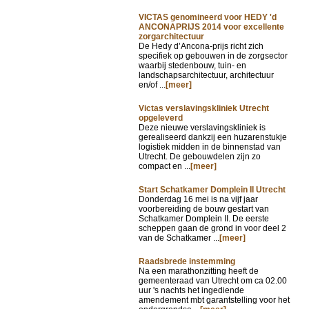
VICTAS genomineerd voor HEDY 'd
ANCONAPRIJS 2014 voor excellente
zorgarchitectuur
De Hedy d’Ancona-prijs richt zich
specifiek op gebouwen in de zorgsector
waarbij stedenbouw, tuin- en
landschapsarchitectuur, architectuur
en/of ...
[meer]
Victas verslavingskliniek Utrecht
opgeleverd
Deze nieuwe verslavingskliniek is
gerealiseerd dankzij een huzarenstukje
logistiek midden in de binnenstad van
Utrecht. De gebouwdelen zijn zo
compact en ...
[meer]
Start Schatkamer Domplein II Utrecht
Donderdag 16 mei is na vijf jaar
voorbereiding de bouw gestart van
Schatkamer Domplein II. De eerste
scheppen gaan de grond in voor deel 2
van de Schatkamer ...
[meer]
Raadsbrede instemming
Na een marathonzitting heeft de
gemeenteraad van Utrecht om ca 02.00
uur 's nachts het ingediende
amendement mbt garantstelling voor het