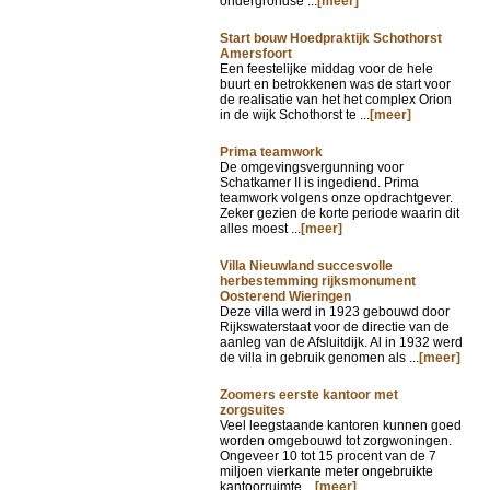
ondergrondse ...
[meer]
Start bouw Hoedpraktijk Schothorst
Amersfoort
Een feestelijke middag voor de hele
buurt en betrokkenen was de start voor
de realisatie van het het complex Orion
in de wijk Schothorst te ...
[meer]
Prima teamwork
De omgevingsvergunning voor
Schatkamer II is ingediend. Prima
teamwork volgens onze opdrachtgever.
Zeker gezien de korte periode waarin dit
alles moest ...
[meer]
Villa Nieuwland succesvolle
herbestemming rijksmonument
Oosterend Wieringen
Deze villa werd in 1923 gebouwd door
Rijkswaterstaat voor de directie van de
aanleg van de Afsluitdijk. Al in 1932 werd
de villa in gebruik genomen als ...
[meer]
Zoomers eerste kantoor met
zorgsuites
Veel leegstaande kantoren kunnen goed
worden omgebouwd tot zorgwoningen.
Ongeveer 10 tot 15 procent van de 7
miljoen vierkante meter ongebruikte
kantoorruimte ...
[meer]