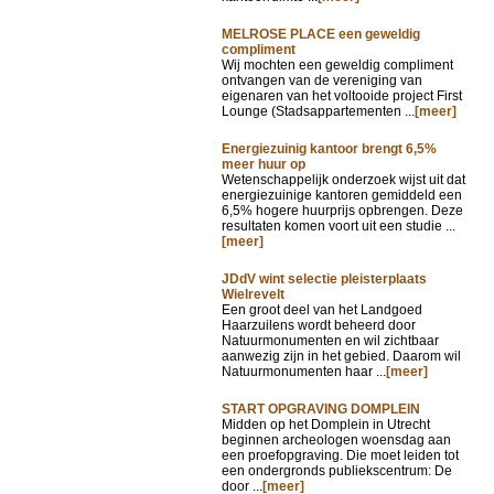
MELROSE PLACE een geweldig
compliment
Wij mochten een geweldig compliment
ontvangen van de vereniging van
eigenaren van het voltooide project First
Lounge (Stadsappartementen ...
[meer]
Energiezuinig kantoor brengt 6,5%
meer huur op
Wetenschappelijk onderzoek wijst uit dat
energiezuinige kantoren gemiddeld een
6,5% hogere huurprijs opbrengen. Deze
resultaten komen voort uit een studie ...
[meer]
JDdV wint selectie pleisterplaats
Wielrevelt
Een groot deel van het Landgoed
Haarzuilens wordt beheerd door
Natuurmonumenten en wil zichtbaar
aanwezig zijn in het gebied. Daarom wil
Natuurmonumenten haar ...
[meer]
START OPGRAVING DOMPLEIN
Midden op het Domplein in Utrecht
beginnen archeologen woensdag aan
een proefopgraving. Die moet leiden tot
een ondergronds publiekscentrum: De
door ...
[meer]