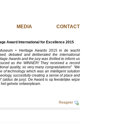
EL
MEDIA
CONTACT
ge Award International for Excellence 2015
e Museum + Heritage Awards 2015 in de wacht
ed, debated and deliberated the international
itage Awards and the jury was thrilled to inform us
nouced as the WINNER! They received a record
tional quality, so very many congratulations!' 'We
e of technology which was an intelligent solution
haeology, succesfully creating a sense of place and
!' (aldus de jury).
De Award is op feestelijke wijze
van het gehele ontwerpteam.
Reageer