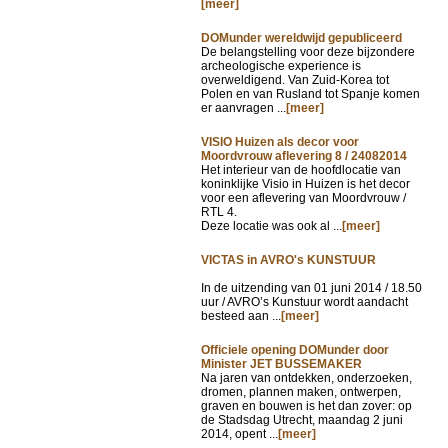
[meer]
DOMunder wereldwijd gepubliceerd
De belangstelling voor deze bijzondere
archeologische experience is
overweldigend. Van Zuid-Korea tot
Polen en van Rusland tot Spanje komen
er aanvragen ...
[meer]
VISIO Huizen als decor voor
Moordvrouw aflevering 8 / 24082014
Het interieur van de hoofdlocatie van
koninklijke Visio in Huizen is het decor
voor een aflevering van Moordvrouw /
RTL 4.
Deze locatie was ook al ...
[meer]
VICTAS in AVRO's KUNSTUUR
In de uitzending van
01 juni 2014 / 18.50
uur / AVRO’s Kunstuur wordt aandacht
besteed aan ...
[meer]
Officiele opening DOMunder door
Minister JET BUSSEMAKER
Na jaren van ontdekken, onderzoeken,
dromen, plannen maken, ontwerpen,
graven en bouwen is het dan zover: op
de Stadsdag Utrecht, maandag 2 juni
2014, opent ...
[meer]