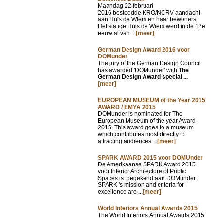
Maandag 22 februari
2016 besteedde KRO/NCRV aandacht
aan Huis de Wiers en haar bewoners.
Het statige Huis de Wiers werd in de 17e
eeuw al van ...
[meer]
German Design Award 2016 voor
DOMunder
The jury of the German Design Council
has awarded 'DOMunder' with
The
German Design Award special ...
[meer]
EUROPEAN MUSEUM of the Year 2015
AWARD / EMYA 2015
DOMunder is nominated for The
European Museum of the year Award
2015. This award goes to a museum
which contributes most directly to
attracting audiences ...
[meer]
SPARK AWARD 2015 voor DOMUnder
De Amerikaanse SPARK Award 2015
voor Interior Architecture of Public
Spaces is toegekend aan DOMunder.
SPARK 's mission and criteria for
excellence are ...
[meer]
World Interiors Annual Awards 2015
The World Interiors Annual Awards 2015