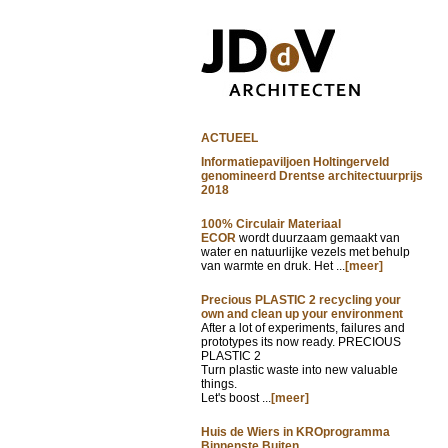
ACTUEEL
Informatiepaviljoen Holtingerveld
genomineerd Drentse architectuurprijs
2018
100% Circulair Materiaal
ECOR
wordt duurzaam gemaakt van
water en natuurlijke vezels met behulp
van warmte en druk. Het ...
[meer]
Precious PLASTIC 2 recycling your
own and clean up your environment
After a lot of experiments, failures and
prototypes its now ready. PRECIOUS
PLASTIC 2
Turn plastic waste into new valuable
things.
Let's boost ...
[meer]
Huis de Wiers in KROprogramma
Binnenste Buiten