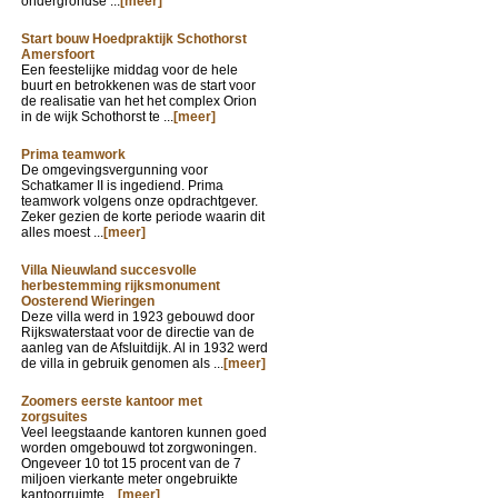
ondergrondse ...
[meer]
Start bouw Hoedpraktijk Schothorst
Amersfoort
Een feestelijke middag voor de hele
buurt en betrokkenen was de start voor
de realisatie van het het complex Orion
in de wijk Schothorst te ...
[meer]
Prima teamwork
De omgevingsvergunning voor
Schatkamer II is ingediend. Prima
teamwork volgens onze opdrachtgever.
Zeker gezien de korte periode waarin dit
alles moest ...
[meer]
Villa Nieuwland succesvolle
herbestemming rijksmonument
Oosterend Wieringen
Deze villa werd in 1923 gebouwd door
Rijkswaterstaat voor de directie van de
aanleg van de Afsluitdijk. Al in 1932 werd
de villa in gebruik genomen als ...
[meer]
Zoomers eerste kantoor met
zorgsuites
Veel leegstaande kantoren kunnen goed
worden omgebouwd tot zorgwoningen.
Ongeveer 10 tot 15 procent van de 7
miljoen vierkante meter ongebruikte
kantoorruimte ...
[meer]