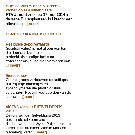
HUIS de WIERS op RTVUtrecht /
Wonen op een buitenplaats
RTVUtrecht
zend op
17 mei 2014
in
de serie Buitenplaatsen in Utrecht een
aflevering ...
[meer]
DOMunder in Rtl/XL KOFFIEUUR
Residuele gebouwwaarde
(residual value) is niet alleen een term
die door ons bureau is
bedacht als handige tool voor
transitiedeals, bij het transformeren van
...
[meer]
Simpelshow
Champignons verbouwen op koffieprut,
batterij-vrije mobieltjes en
zijdepolymeren die plastic of staal
vervangen. Het zijn voorbeelden van de
‘blauwe ...
[meer]
VICTAS winnaar RIETVELDPRIJS
2013
De jury van de Rietveldprijs 2013,
bestaande uit voormalig
rijksbouwmeester Wytze Patijn, architect
Oliver Thill, architect Annette Marx en
planoloog Peter ...
[meer]