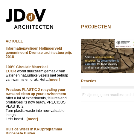
PROJECTEN
ACTUEEL
Informatiepaviljoen Holtingerveld
genomineerd Drentse architectuurprijs
2018
100% Circulair Materiaal
ECOR
wordt duurzaam gemaakt van
water en natuurlijke vezels met behulp
van warmte en druk. Het ...
[meer]
Reacties
Precious PLASTIC 2 recycling your
own and clean up your environment
Er zijn nog geen reacties op dit
After a lot of experiments, failures and
prototypes its now ready. PRECIOUS
PLASTIC 2
Turn plastic waste into new valuable
things.
Let's boost ...
[meer]
Huis de Wiers in KROprogramma
Binnenste Buiten