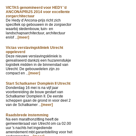
VICTAS genomineerd voor HEDY 'd
ANCONAPRIJS 2014 voor excellente
zorgarchitectuur
De Hedy d’Ancona-prijs richt zich
specifiek op gebouwen in de zorgsector
waarbij stedenbouw, tuin- en
landschapsarchitectuur, architectuur
en/of ...
[meer]
Victas verslavingskliniek Utrecht
opgeleverd
Deze nieuwe verslavingskliniek is
gerealiseerd dankzij een huzarenstukje
logistiek midden in de binnenstad van
Utrecht. De gebouwdelen zijn zo
compact en ...
[meer]
Start Schatkamer Domplein II Utrecht
Donderdag 16 mei is na vijf jaar
voorbereiding de bouw gestart van
Schatkamer Domplein II. De eerste
scheppen gaan de grond in voor deel 2
van de Schatkamer ...
[meer]
Raadsbrede instemming
Na een marathonzitting heeft de
gemeenteraad van Utrecht om ca 02.00
uur 's nachts het ingediende
amendement mbt garantstelling voor het