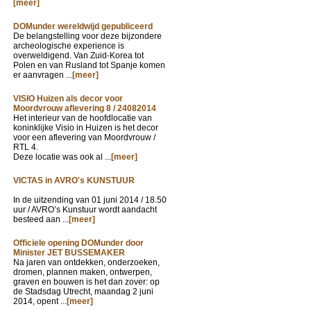
[meer]
DOMunder wereldwijd gepubliceerd
De belangstelling voor deze bijzondere
archeologische experience is
overweldigend. Van Zuid-Korea tot
Polen en van Rusland tot Spanje komen
er aanvragen ...
[meer]
VISIO Huizen als decor voor
Moordvrouw aflevering 8 / 24082014
Het interieur van de hoofdlocatie van
koninklijke Visio in Huizen is het decor
voor een aflevering van Moordvrouw /
RTL 4.
Deze locatie was ook al ...
[meer]
VICTAS in AVRO's KUNSTUUR
In de uitzending van
01 juni 2014 / 18.50
uur / AVRO’s Kunstuur wordt aandacht
besteed aan ...
[meer]
Officiele opening DOMunder door
Minister JET BUSSEMAKER
Na jaren van ontdekken, onderzoeken,
dromen, plannen maken, ontwerpen,
graven en bouwen is het dan zover: op
de Stadsdag Utrecht, maandag 2 juni
2014, opent ...
[meer]