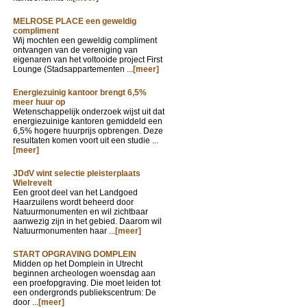
MELROSE PLACE een geweldig
compliment
Wij mochten een geweldig compliment
ontvangen van de vereniging van
eigenaren van het voltooide project First
Lounge (Stadsappartementen ...
[meer]
Energiezuinig kantoor brengt 6,5%
meer huur op
Wetenschappelijk onderzoek wijst uit dat
energiezuinige kantoren gemiddeld een
6,5% hogere huurprijs opbrengen. Deze
resultaten komen voort uit een studie ...
[meer]
JDdV wint selectie pleisterplaats
Wielrevelt
Een groot deel van het Landgoed
Haarzuilens wordt beheerd door
Natuurmonumenten en wil zichtbaar
aanwezig zijn in het gebied. Daarom wil
Natuurmonumenten haar ...
[meer]
START OPGRAVING DOMPLEIN
Midden op het Domplein in Utrecht
beginnen archeologen woensdag aan
een proefopgraving. Die moet leiden tot
een ondergronds publiekscentrum: De
door ...
[meer]