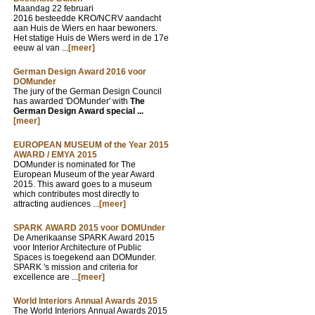
Maandag 22 februari
2016 besteedde KRO/NCRV aandacht
aan Huis de Wiers en haar bewoners.
Het statige Huis de Wiers werd in de 17e
eeuw al van ...
[meer]
German Design Award 2016 voor
DOMunder
The jury of the German Design Council
has awarded 'DOMunder' with
The
German Design Award special ...
[meer]
EUROPEAN MUSEUM of the Year 2015
AWARD / EMYA 2015
DOMunder is nominated for The
European Museum of the year Award
2015. This award goes to a museum
which contributes most directly to
attracting audiences ...
[meer]
SPARK AWARD 2015 voor DOMUnder
De Amerikaanse SPARK Award 2015
voor Interior Architecture of Public
Spaces is toegekend aan DOMunder.
SPARK 's mission and criteria for
excellence are ...
[meer]
World Interiors Annual Awards 2015
The World Interiors Annual Awards 2015