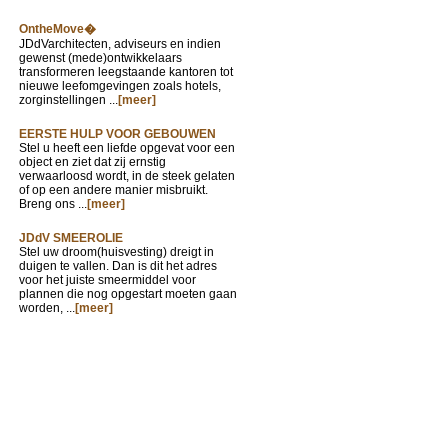
OntheMove�
JDdVarchitecten, adviseurs en indien
gewenst (mede)ontwikkelaars
transformeren leegstaande kantoren tot
nieuwe leefomgevingen zoals hotels,
zorginstellingen ...
[meer]
EERSTE HULP VOOR GEBOUWEN
Stel u heeft een liefde opgevat voor een
object en ziet dat zij ernstig
verwaarloosd wordt, in de steek gelaten
of op een andere manier misbruikt.
Breng ons ...
[meer]
JDdV SMEEROLIE
Stel uw droom(huisvesting) dreigt in
duigen te vallen. Dan is dit het adres
voor het juiste smeermiddel voor
plannen die nog opgestart moeten gaan
worden, ...
[meer]