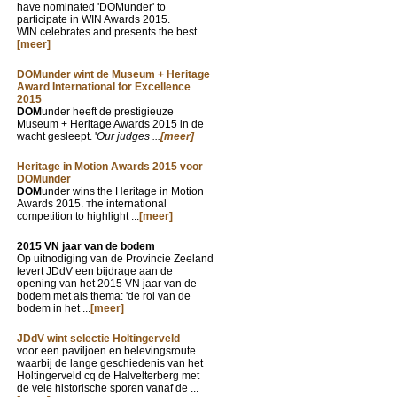
have nominated 'DOMunder' to
participate in WIN Awards 2015.
WIN celebrates and presents the best ...
[meer]
DOMunder wint de Museum + Heritage
Award International for Excellence
2015
DOM
under heeft de prestigieuze
Museum + Heritage Awards 2015 in de
wacht gesleept. '
Our judges ...
[meer]
Heritage in Motion Awards 2015 voor
DOMunder
DOM
under wins the Heritage in Motion
Awards 2015.
he international
T
competition to highlight ...
[meer]
2015 VN jaar van de bodem
Op uitnodiging van de Provincie Zeeland
levert JDdV een bijdrage aan de
opening van het 2015 VN jaar van de
bodem met als thema: 'de rol van de
bodem in het ...
[meer]
JDdV wint selectie Holtingerveld
voor een paviljoen en belevingsroute
waarbij de lange geschiedenis van het
Holtingerveld cq de Halvelterberg met
de vele historische sporen vanaf de ...