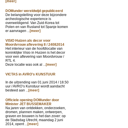
[meer]
DOMunder wereldwijd gepubliceerd
De belangstelling voor deze bijzondere
archeologische experience is
overweldigend. Van Zuid-Korea tot
Polen en van Rusland tot Spanje komen
er aanvragen ...
[meer]
VISIO Huizen als decor voor
Moordvrouw aflevering 8 / 24082014
Het interieur van de hoofdlocatie van
koninklijke Visio in Huizen is het decor
voor een aflevering van Moordvrouw /
RTL 4.
Deze locatie was ook al ...
[meer]
VICTAS in AVRO's KUNSTUUR
In de uitzending van
01 juni 2014 / 18.50
uur / AVRO’s Kunstuur wordt aandacht
besteed aan ...
[meer]
Officiele opening DOMunder door
Minister JET BUSSEMAKER
Na jaren van ontdekken, onderzoeken,
dromen, plannen maken, ontwerpen,
graven en bouwen is het dan zover: op
de Stadsdag Utrecht, maandag 2 juni
2014, opent ...
[meer]