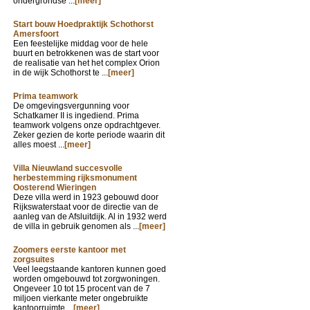
ondergrondse ...
[meer]
Start bouw Hoedpraktijk Schothorst
Amersfoort
Een feestelijke middag voor de hele
buurt en betrokkenen was de start voor
de realisatie van het het complex Orion
in de wijk Schothorst te ...
[meer]
Prima teamwork
De omgevingsvergunning voor
Schatkamer II is ingediend. Prima
teamwork volgens onze opdrachtgever.
Zeker gezien de korte periode waarin dit
alles moest ...
[meer]
Villa Nieuwland succesvolle
herbestemming rijksmonument
Oosterend Wieringen
Deze villa werd in 1923 gebouwd door
Rijkswaterstaat voor de directie van de
aanleg van de Afsluitdijk. Al in 1932 werd
de villa in gebruik genomen als ...
[meer]
Zoomers eerste kantoor met
zorgsuites
Veel leegstaande kantoren kunnen goed
worden omgebouwd tot zorgwoningen.
Ongeveer 10 tot 15 procent van de 7
miljoen vierkante meter ongebruikte
kantoorruimte ...
[meer]