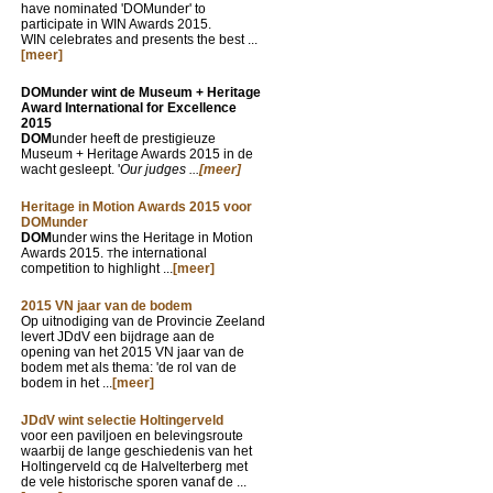
have nominated 'DOMunder' to
participate in WIN Awards 2015.
WIN celebrates and presents the best ...
[meer]
DOMunder wint de Museum + Heritage
Award International for Excellence
2015
DOM
under heeft de prestigieuze
Museum + Heritage Awards 2015 in de
wacht gesleept. '
Our judges ...
[meer]
Heritage in Motion Awards 2015 voor
DOMunder
DOM
under wins the Heritage in Motion
Awards 2015.
he international
T
competition to highlight ...
[meer]
2015 VN jaar van de bodem
Op uitnodiging van de Provincie Zeeland
levert JDdV een bijdrage aan de
opening van het 2015 VN jaar van de
bodem met als thema: 'de rol van de
bodem in het ...
[meer]
JDdV wint selectie Holtingerveld
voor een paviljoen en belevingsroute
waarbij de lange geschiedenis van het
Holtingerveld cq de Halvelterberg met
de vele historische sporen vanaf de ...