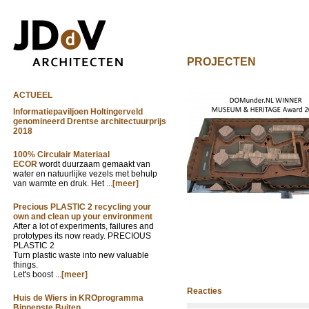
PROJECTEN
ACTUEEL
Informatiepaviljoen Holtingerveld
genomineerd Drentse architectuurprijs
2018
100% Circulair Materiaal
ECOR
wordt duurzaam gemaakt van
water en natuurlijke vezels met behulp
van warmte en druk. Het ...
[meer]
Precious PLASTIC 2 recycling your
own and clean up your environment
After a lot of experiments, failures and
prototypes its now ready. PRECIOUS
PLASTIC 2
Turn plastic waste into new valuable
things.
Let's boost ...
[meer]
Reacties
Huis de Wiers in KROprogramma
Binnenste Buiten