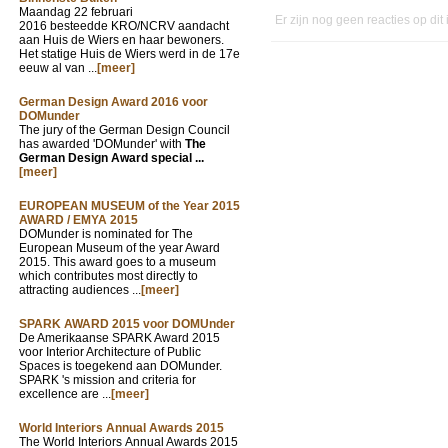
Maandag 22 februari
Er zijn nog geen reacties op dit
2016 besteedde KRO/NCRV aandacht
aan Huis de Wiers en haar bewoners.
Het statige Huis de Wiers werd in de 17e
eeuw al van ...
[meer]
German Design Award 2016 voor
DOMunder
The jury of the German Design Council
has awarded 'DOMunder' with
The
German Design Award special ...
[meer]
EUROPEAN MUSEUM of the Year 2015
AWARD / EMYA 2015
DOMunder is nominated for The
European Museum of the year Award
2015. This award goes to a museum
which contributes most directly to
attracting audiences ...
[meer]
SPARK AWARD 2015 voor DOMUnder
De Amerikaanse SPARK Award 2015
voor Interior Architecture of Public
Spaces is toegekend aan DOMunder.
SPARK 's mission and criteria for
excellence are ...
[meer]
World Interiors Annual Awards 2015
The World Interiors Annual Awards 2015