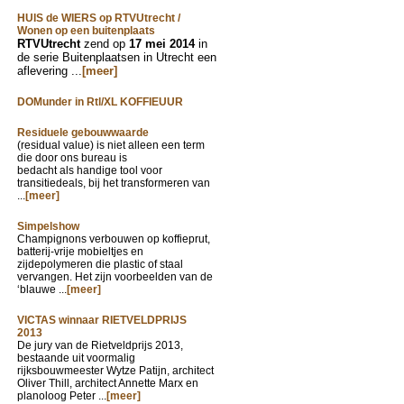
HUIS de WIERS op RTVUtrecht /
Wonen op een buitenplaats
RTVUtrecht
zend op
17 mei 2014
in
de serie Buitenplaatsen in Utrecht een
aflevering ...
[meer]
DOMunder in Rtl/XL KOFFIEUUR
Residuele gebouwwaarde
(residual value) is niet alleen een term
die door ons bureau is
bedacht als handige tool voor
transitiedeals, bij het transformeren van
...
[meer]
Simpelshow
Champignons verbouwen op koffieprut,
batterij-vrije mobieltjes en
zijdepolymeren die plastic of staal
vervangen. Het zijn voorbeelden van de
‘blauwe ...
[meer]
VICTAS winnaar RIETVELDPRIJS
2013
De jury van de Rietveldprijs 2013,
bestaande uit voormalig
rijksbouwmeester Wytze Patijn, architect
Oliver Thill, architect Annette Marx en
planoloog Peter ...
[meer]