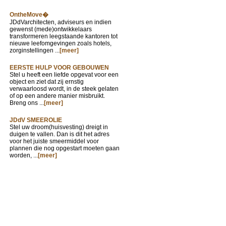
OntheMove�
JDdVarchitecten, adviseurs en indien
gewenst (mede)ontwikkelaars
transformeren leegstaande kantoren tot
nieuwe leefomgevingen zoals hotels,
zorginstellingen ...
[meer]
EERSTE HULP VOOR GEBOUWEN
Stel u heeft een liefde opgevat voor een
object en ziet dat zij ernstig
verwaarloosd wordt, in de steek gelaten
of op een andere manier misbruikt.
Breng ons ...
[meer]
JDdV SMEEROLIE
Stel uw droom(huisvesting) dreigt in
duigen te vallen. Dan is dit het adres
voor het juiste smeermiddel voor
plannen die nog opgestart moeten gaan
worden, ...
[meer]