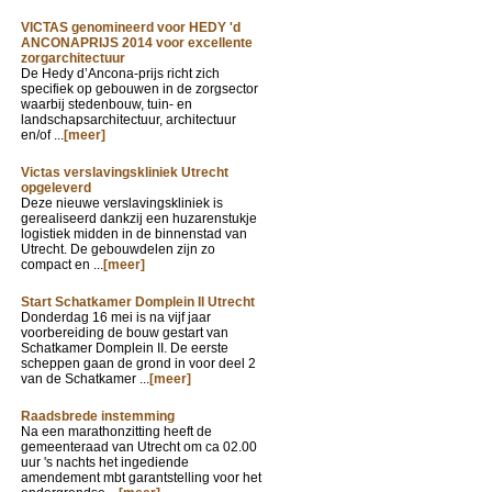
VICTAS genomineerd voor HEDY 'd
ANCONAPRIJS 2014 voor excellente
zorgarchitectuur
De Hedy d’Ancona-prijs richt zich
specifiek op gebouwen in de zorgsector
waarbij stedenbouw, tuin- en
landschapsarchitectuur, architectuur
en/of ...
[meer]
Victas verslavingskliniek Utrecht
opgeleverd
Deze nieuwe verslavingskliniek is
gerealiseerd dankzij een huzarenstukje
logistiek midden in de binnenstad van
Utrecht. De gebouwdelen zijn zo
compact en ...
[meer]
Start Schatkamer Domplein II Utrecht
Donderdag 16 mei is na vijf jaar
voorbereiding de bouw gestart van
Schatkamer Domplein II. De eerste
scheppen gaan de grond in voor deel 2
van de Schatkamer ...
[meer]
Raadsbrede instemming
Na een marathonzitting heeft de
gemeenteraad van Utrecht om ca 02.00
uur 's nachts het ingediende
amendement mbt garantstelling voor het