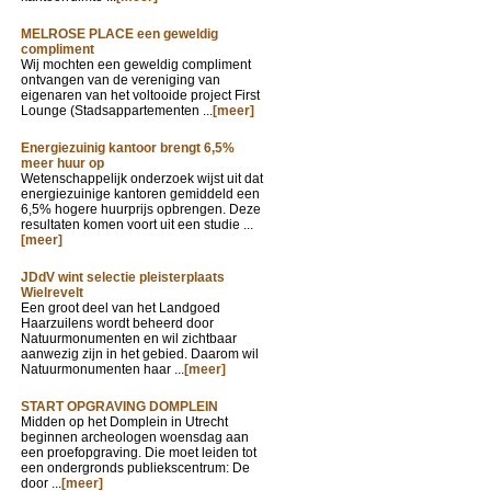
MELROSE PLACE een geweldig
compliment
Wij mochten een geweldig compliment
ontvangen van de vereniging van
eigenaren van het voltooide project First
Lounge (Stadsappartementen ...
[meer]
Energiezuinig kantoor brengt 6,5%
meer huur op
Wetenschappelijk onderzoek wijst uit dat
energiezuinige kantoren gemiddeld een
6,5% hogere huurprijs opbrengen. Deze
resultaten komen voort uit een studie ...
[meer]
JDdV wint selectie pleisterplaats
Wielrevelt
Een groot deel van het Landgoed
Haarzuilens wordt beheerd door
Natuurmonumenten en wil zichtbaar
aanwezig zijn in het gebied. Daarom wil
Natuurmonumenten haar ...
[meer]
START OPGRAVING DOMPLEIN
Midden op het Domplein in Utrecht
beginnen archeologen woensdag aan
een proefopgraving. Die moet leiden tot
een ondergronds publiekscentrum: De
door ...
[meer]