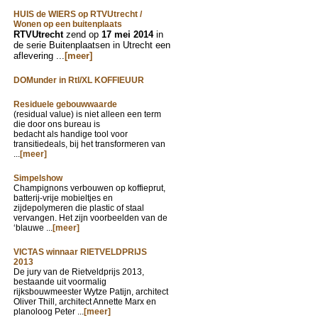
HUIS de WIERS op RTVUtrecht /
Wonen op een buitenplaats
RTVUtrecht
zend op
17 mei 2014
in
de serie Buitenplaatsen in Utrecht een
aflevering ...
[meer]
DOMunder in Rtl/XL KOFFIEUUR
Residuele gebouwwaarde
(residual value) is niet alleen een term
die door ons bureau is
bedacht als handige tool voor
transitiedeals, bij het transformeren van
...
[meer]
Simpelshow
Champignons verbouwen op koffieprut,
batterij-vrije mobieltjes en
zijdepolymeren die plastic of staal
vervangen. Het zijn voorbeelden van de
‘blauwe ...
[meer]
VICTAS winnaar RIETVELDPRIJS
2013
De jury van de Rietveldprijs 2013,
bestaande uit voormalig
rijksbouwmeester Wytze Patijn, architect
Oliver Thill, architect Annette Marx en
planoloog Peter ...
[meer]