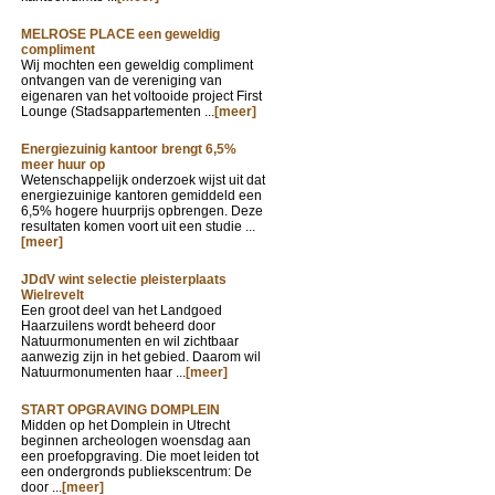
MELROSE PLACE een geweldig
compliment
Wij mochten een geweldig compliment
ontvangen van de vereniging van
eigenaren van het voltooide project First
Lounge (Stadsappartementen ...
[meer]
Energiezuinig kantoor brengt 6,5%
meer huur op
Wetenschappelijk onderzoek wijst uit dat
energiezuinige kantoren gemiddeld een
6,5% hogere huurprijs opbrengen. Deze
resultaten komen voort uit een studie ...
[meer]
JDdV wint selectie pleisterplaats
Wielrevelt
Een groot deel van het Landgoed
Haarzuilens wordt beheerd door
Natuurmonumenten en wil zichtbaar
aanwezig zijn in het gebied. Daarom wil
Natuurmonumenten haar ...
[meer]
START OPGRAVING DOMPLEIN
Midden op het Domplein in Utrecht
beginnen archeologen woensdag aan
een proefopgraving. Die moet leiden tot
een ondergronds publiekscentrum: De
door ...
[meer]