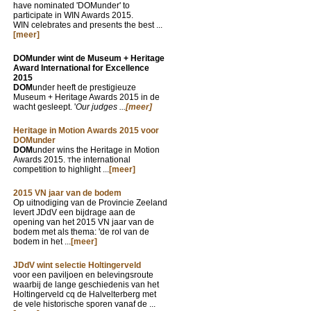
have nominated 'DOMunder' to
participate in WIN Awards 2015.
WIN celebrates and presents the best ...
[meer]
DOMunder wint de Museum + Heritage
Award International for Excellence
2015
DOM
under heeft de prestigieuze
Museum + Heritage Awards 2015 in de
wacht gesleept. '
Our judges ...
[meer]
Heritage in Motion Awards 2015 voor
DOMunder
DOM
under wins the Heritage in Motion
Awards 2015.
he international
T
competition to highlight ...
[meer]
2015 VN jaar van de bodem
Op uitnodiging van de Provincie Zeeland
levert JDdV een bijdrage aan de
opening van het 2015 VN jaar van de
bodem met als thema: 'de rol van de
bodem in het ...
[meer]
JDdV wint selectie Holtingerveld
voor een paviljoen en belevingsroute
waarbij de lange geschiedenis van het
Holtingerveld cq de Halvelterberg met
de vele historische sporen vanaf de ...