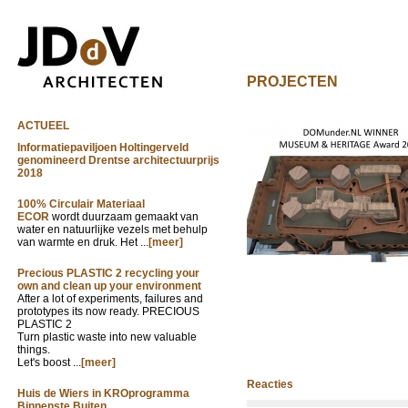
PROJECTEN
ACTUEEL
Informatiepaviljoen Holtingerveld
genomineerd Drentse architectuurprijs
2018
100% Circulair Materiaal
ECOR
wordt duurzaam gemaakt van
water en natuurlijke vezels met behulp
van warmte en druk. Het ...
[meer]
Precious PLASTIC 2 recycling your
own and clean up your environment
After a lot of experiments, failures and
prototypes its now ready. PRECIOUS
PLASTIC 2
Turn plastic waste into new valuable
things.
Let's boost ...
[meer]
Reacties
Huis de Wiers in KROprogramma
Binnenste Buiten