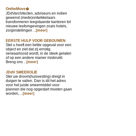
OntheMove�
JDdVarchitecten, adviseurs en indien
gewenst (mede)ontwikkelaars
transformeren leegstaande kantoren tot
nieuwe leefomgevingen zoals hotels,
zorginstellingen ...
[meer]
EERSTE HULP VOOR GEBOUWEN
Stel u heeft een liefde opgevat voor een
object en ziet dat zij ernstig
verwaarloosd wordt, in de steek gelaten
of op een andere manier misbruikt.
Breng ons ...
[meer]
JDdV SMEEROLIE
Stel uw droom(huisvesting) dreigt in
duigen te vallen. Dan is dit het adres
voor het juiste smeermiddel voor
plannen die nog opgestart moeten gaan
worden, ...
[meer]