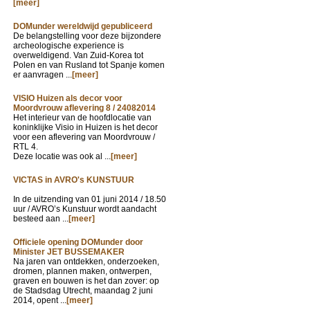
[meer]
DOMunder wereldwijd gepubliceerd
De belangstelling voor deze bijzondere
archeologische experience is
overweldigend. Van Zuid-Korea tot
Polen en van Rusland tot Spanje komen
er aanvragen ...
[meer]
VISIO Huizen als decor voor
Moordvrouw aflevering 8 / 24082014
Het interieur van de hoofdlocatie van
koninklijke Visio in Huizen is het decor
voor een aflevering van Moordvrouw /
RTL 4.
Deze locatie was ook al ...
[meer]
VICTAS in AVRO's KUNSTUUR
In de uitzending van
01 juni 2014 / 18.50
uur / AVRO’s Kunstuur wordt aandacht
besteed aan ...
[meer]
Officiele opening DOMunder door
Minister JET BUSSEMAKER
Na jaren van ontdekken, onderzoeken,
dromen, plannen maken, ontwerpen,
graven en bouwen is het dan zover: op
de Stadsdag Utrecht, maandag 2 juni
2014, opent ...
[meer]