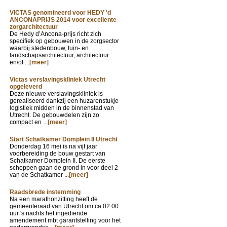
VICTAS genomineerd voor HEDY 'd
ANCONAPRIJS 2014 voor excellente
zorgarchitectuur
De Hedy d’Ancona-prijs richt zich
specifiek op gebouwen in de zorgsector
waarbij stedenbouw, tuin- en
landschapsarchitectuur, architectuur
en/of ...
[meer]
Victas verslavingskliniek Utrecht
opgeleverd
Deze nieuwe verslavingskliniek is
gerealiseerd dankzij een huzarenstukje
logistiek midden in de binnenstad van
Utrecht. De gebouwdelen zijn zo
compact en ...
[meer]
Start Schatkamer Domplein II Utrecht
Donderdag 16 mei is na vijf jaar
voorbereiding de bouw gestart van
Schatkamer Domplein II. De eerste
scheppen gaan de grond in voor deel 2
van de Schatkamer ...
[meer]
Raadsbrede instemming
Na een marathonzitting heeft de
gemeenteraad van Utrecht om ca 02.00
uur 's nachts het ingediende
amendement mbt garantstelling voor het