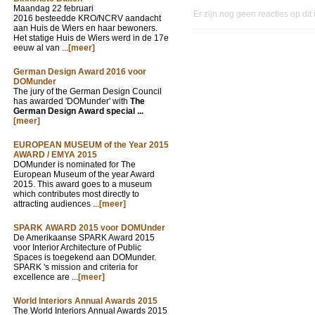
Maandag 22 februari
Er zijn nog geen reacties op dit
2016 besteedde KRO/NCRV aandacht
aan Huis de Wiers en haar bewoners.
Het statige Huis de Wiers werd in de 17e
eeuw al van ...
[meer]
German Design Award 2016 voor
DOMunder
The jury of the German Design Council
has awarded 'DOMunder' with
The
German Design Award special ...
[meer]
EUROPEAN MUSEUM of the Year 2015
AWARD / EMYA 2015
DOMunder is nominated for The
European Museum of the year Award
2015. This award goes to a museum
which contributes most directly to
attracting audiences ...
[meer]
SPARK AWARD 2015 voor DOMUnder
De Amerikaanse SPARK Award 2015
voor Interior Architecture of Public
Spaces is toegekend aan DOMunder.
SPARK 's mission and criteria for
excellence are ...
[meer]
World Interiors Annual Awards 2015
The World Interiors Annual Awards 2015