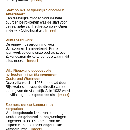
ondergrondse ...
[meer]
Start bouw Hoedpraktijk Schothorst
Amersfoort
Een feestelijke middag voor de hele
buurt en betrokkenen was de start voor
de realisatie van het het complex Orion
in de wijk Schothorst te ...
[meer]
Prima teamwork
De omgevingsvergunning voor
Schatkamer II is ingediend. Prima
teamwork volgens onze opdrachtgever.
Zeker gezien de korte periode waarin dit
alles moest ...
[meer]
Villa Nieuwland succesvolle
herbestemming rijksmonument
Oosterend Wieringen
Deze villa werd in 1923 gebouwd door
Rijkswaterstaat voor de directie van de
aanleg van de Afsluitdijk. Al in 1932 werd
de villa in gebruik genomen als ...
[meer]
Zoomers eerste kantoor met
zorgsuites
Veel leegstaande kantoren kunnen goed
worden omgebouwd tot zorgwoningen.
Ongeveer 10 tot 15 procent van de 7
miljoen vierkante meter ongebruikte
kantoorruimte ...
[meer]