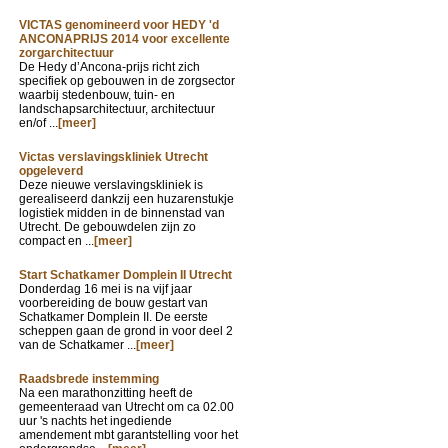
VICTAS genomineerd voor HEDY 'd
ANCONAPRIJS 2014 voor excellente
zorgarchitectuur
De Hedy d’Ancona-prijs richt zich
specifiek op gebouwen in de zorgsector
waarbij stedenbouw, tuin- en
landschapsarchitectuur, architectuur
en/of ...
[meer]
Victas verslavingskliniek Utrecht
opgeleverd
Deze nieuwe verslavingskliniek is
gerealiseerd dankzij een huzarenstukje
logistiek midden in de binnenstad van
Utrecht. De gebouwdelen zijn zo
compact en ...
[meer]
Start Schatkamer Domplein II Utrecht
Donderdag 16 mei is na vijf jaar
voorbereiding de bouw gestart van
Schatkamer Domplein II. De eerste
scheppen gaan de grond in voor deel 2
van de Schatkamer ...
[meer]
Raadsbrede instemming
Na een marathonzitting heeft de
gemeenteraad van Utrecht om ca 02.00
uur 's nachts het ingediende
amendement mbt garantstelling voor het