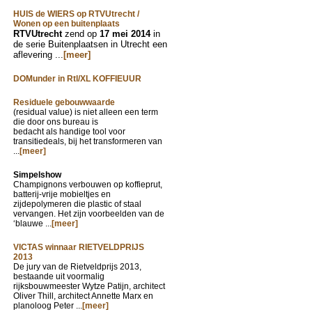
HUIS de WIERS op RTVUtrecht /
Wonen op een buitenplaats
RTVUtrecht
zend op
17 mei 2014
in
de serie Buitenplaatsen in Utrecht een
aflevering ...
[meer]
DOMunder in Rtl/XL KOFFIEUUR
Residuele gebouwwaarde
(residual value) is niet alleen een term
die door ons bureau is
bedacht als handige tool voor
transitiedeals, bij het transformeren van
...
[meer]
Simpelshow
Champignons verbouwen op koffieprut,
batterij-vrije mobieltjes en
zijdepolymeren die plastic of staal
vervangen. Het zijn voorbeelden van de
‘blauwe ...
[meer]
VICTAS winnaar RIETVELDPRIJS
2013
De jury van de Rietveldprijs 2013,
bestaande uit voormalig
rijksbouwmeester Wytze Patijn, architect
Oliver Thill, architect Annette Marx en
planoloog Peter ...
[meer]