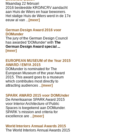
Maandag 22 februari
2016 besteedde KRO/NCRV aandacht
aan Huis de Wiers en haar bewoners.
Het statige Huis de Wiers werd in de 17e
eeuw al van ...
[meer]
German Design Award 2016 voor
DOMunder
The jury of the German Design Council
has awarded 'DOMunder' with
The
German Design Award special ...
[meer]
EUROPEAN MUSEUM of the Year 2015
AWARD / EMYA 2015
DOMunder is nominated for The
European Museum of the year Award
2015. This award goes to a museum
which contributes most directly to
attracting audiences ...
[meer]
SPARK AWARD 2015 voor DOMUnder
De Amerikaanse SPARK Award 2015
voor Interior Architecture of Public
Spaces is toegekend aan DOMunder.
SPARK 's mission and criteria for
excellence are ...
[meer]
World Interiors Annual Awards 2015
The World Interiors Annual Awards 2015