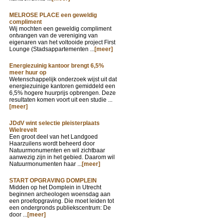
MELROSE PLACE een geweldig
compliment
Wij mochten een geweldig compliment
ontvangen van de vereniging van
eigenaren van het voltooide project First
Lounge (Stadsappartementen ...
[meer]
Energiezuinig kantoor brengt 6,5%
meer huur op
Wetenschappelijk onderzoek wijst uit dat
energiezuinige kantoren gemiddeld een
6,5% hogere huurprijs opbrengen. Deze
resultaten komen voort uit een studie ...
[meer]
JDdV wint selectie pleisterplaats
Wielrevelt
Een groot deel van het Landgoed
Haarzuilens wordt beheerd door
Natuurmonumenten en wil zichtbaar
aanwezig zijn in het gebied. Daarom wil
Natuurmonumenten haar ...
[meer]
START OPGRAVING DOMPLEIN
Midden op het Domplein in Utrecht
beginnen archeologen woensdag aan
een proefopgraving. Die moet leiden tot
een ondergronds publiekscentrum: De
door ...
[meer]