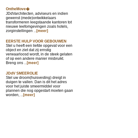
OntheMove�
JDdVarchitecten, adviseurs en indien
gewenst (mede)ontwikkelaars
transformeren leegstaande kantoren tot
nieuwe leefomgevingen zoals hotels,
zorginstellingen ...
[meer]
EERSTE HULP VOOR GEBOUWEN
Stel u heeft een liefde opgevat voor een
object en ziet dat zij ernstig
verwaarloosd wordt, in de steek gelaten
of op een andere manier misbruikt.
Breng ons ...
[meer]
JDdV SMEEROLIE
Stel uw droom(huisvesting) dreigt in
duigen te vallen. Dan is dit het adres
voor het juiste smeermiddel voor
plannen die nog opgestart moeten gaan
worden, ...
[meer]