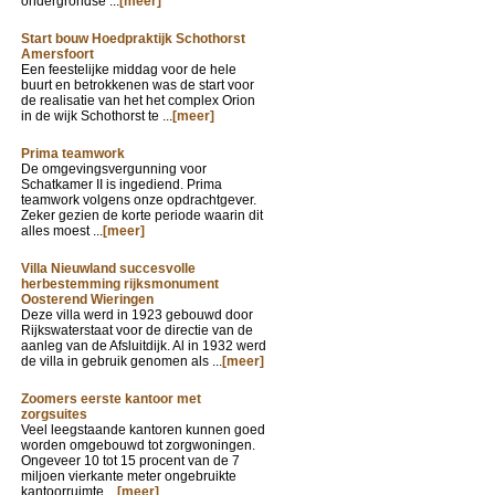
ondergrondse ...
[meer]
Start bouw Hoedpraktijk Schothorst
Amersfoort
Een feestelijke middag voor de hele
buurt en betrokkenen was de start voor
de realisatie van het het complex Orion
in de wijk Schothorst te ...
[meer]
Prima teamwork
De omgevingsvergunning voor
Schatkamer II is ingediend. Prima
teamwork volgens onze opdrachtgever.
Zeker gezien de korte periode waarin dit
alles moest ...
[meer]
Villa Nieuwland succesvolle
herbestemming rijksmonument
Oosterend Wieringen
Deze villa werd in 1923 gebouwd door
Rijkswaterstaat voor de directie van de
aanleg van de Afsluitdijk. Al in 1932 werd
de villa in gebruik genomen als ...
[meer]
Zoomers eerste kantoor met
zorgsuites
Veel leegstaande kantoren kunnen goed
worden omgebouwd tot zorgwoningen.
Ongeveer 10 tot 15 procent van de 7
miljoen vierkante meter ongebruikte
kantoorruimte ...
[meer]