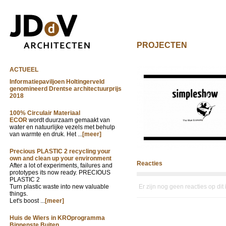
PROJECTEN
ACTUEEL
Informatiepaviljoen Holtingerveld
genomineerd Drentse architectuurprijs
2018
100% Circulair Materiaal
ECOR
wordt duurzaam gemaakt van
water en natuurlijke vezels met behulp
van warmte en druk. Het ...
[meer]
Precious PLASTIC 2 recycling your
own and clean up your environment
Reacties
After a lot of experiments, failures and
prototypes its now ready. PRECIOUS
PLASTIC 2
Turn plastic waste into new valuable
Er zijn nog geen reacties op dit
things.
Let's boost ...
[meer]
Huis de Wiers in KROprogramma
Binnenste Buiten