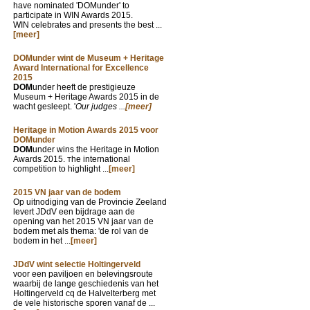
have nominated 'DOMunder' to
participate in WIN Awards 2015.
WIN celebrates and presents the best ...
[meer]
DOMunder wint de Museum + Heritage
Award International for Excellence
2015
DOM
under heeft de prestigieuze
Museum + Heritage Awards 2015 in de
wacht gesleept. '
Our judges ...
[meer]
Heritage in Motion Awards 2015 voor
DOMunder
DOM
under wins the Heritage in Motion
Awards 2015.
he international
T
competition to highlight ...
[meer]
2015 VN jaar van de bodem
Op uitnodiging van de Provincie Zeeland
levert JDdV een bijdrage aan de
opening van het 2015 VN jaar van de
bodem met als thema: 'de rol van de
bodem in het ...
[meer]
JDdV wint selectie Holtingerveld
voor een paviljoen en belevingsroute
waarbij de lange geschiedenis van het
Holtingerveld cq de Halvelterberg met
de vele historische sporen vanaf de ...