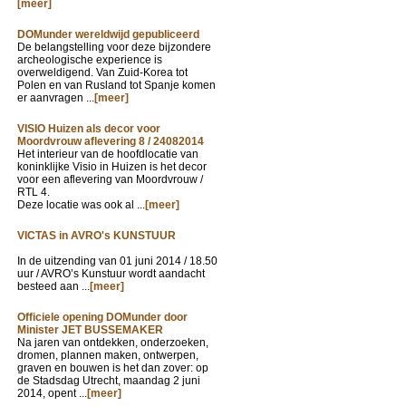
[meer]
DOMunder wereldwijd gepubliceerd
De belangstelling voor deze bijzondere
archeologische experience is
overweldigend. Van Zuid-Korea tot
Polen en van Rusland tot Spanje komen
er aanvragen ...
[meer]
VISIO Huizen als decor voor
Moordvrouw aflevering 8 / 24082014
Het interieur van de hoofdlocatie van
koninklijke Visio in Huizen is het decor
voor een aflevering van Moordvrouw /
RTL 4.
Deze locatie was ook al ...
[meer]
VICTAS in AVRO's KUNSTUUR
In de uitzending van
01 juni 2014 / 18.50
uur / AVRO’s Kunstuur wordt aandacht
besteed aan ...
[meer]
Officiele opening DOMunder door
Minister JET BUSSEMAKER
Na jaren van ontdekken, onderzoeken,
dromen, plannen maken, ontwerpen,
graven en bouwen is het dan zover: op
de Stadsdag Utrecht, maandag 2 juni
2014, opent ...
[meer]