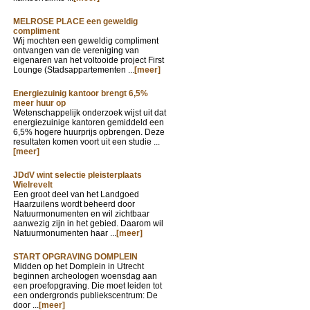
MELROSE PLACE een geweldig
compliment
Wij mochten een geweldig compliment
ontvangen van de vereniging van
eigenaren van het voltooide project First
Lounge (Stadsappartementen ...
[meer]
Energiezuinig kantoor brengt 6,5%
meer huur op
Wetenschappelijk onderzoek wijst uit dat
energiezuinige kantoren gemiddeld een
6,5% hogere huurprijs opbrengen. Deze
resultaten komen voort uit een studie ...
[meer]
JDdV wint selectie pleisterplaats
Wielrevelt
Een groot deel van het Landgoed
Haarzuilens wordt beheerd door
Natuurmonumenten en wil zichtbaar
aanwezig zijn in het gebied. Daarom wil
Natuurmonumenten haar ...
[meer]
START OPGRAVING DOMPLEIN
Midden op het Domplein in Utrecht
beginnen archeologen woensdag aan
een proefopgraving. Die moet leiden tot
een ondergronds publiekscentrum: De
door ...
[meer]