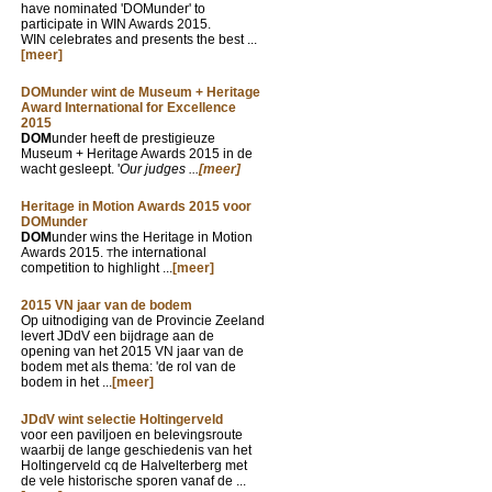
have nominated 'DOMunder' to
participate in WIN Awards 2015.
WIN celebrates and presents the best ...
[meer]
DOMunder wint de Museum + Heritage
Award International for Excellence
2015
DOM
under heeft de prestigieuze
Museum + Heritage Awards 2015 in de
wacht gesleept. '
Our judges ...
[meer]
Heritage in Motion Awards 2015 voor
DOMunder
DOM
under wins the Heritage in Motion
Awards 2015.
he international
T
competition to highlight ...
[meer]
2015 VN jaar van de bodem
Op uitnodiging van de Provincie Zeeland
levert JDdV een bijdrage aan de
opening van het 2015 VN jaar van de
bodem met als thema: 'de rol van de
bodem in het ...
[meer]
JDdV wint selectie Holtingerveld
voor een paviljoen en belevingsroute
waarbij de lange geschiedenis van het
Holtingerveld cq de Halvelterberg met
de vele historische sporen vanaf de ...