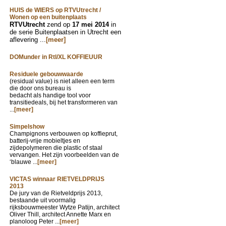
HUIS de WIERS op RTVUtrecht /
Wonen op een buitenplaats
RTVUtrecht
zend op
17 mei 2014
in
de serie Buitenplaatsen in Utrecht een
aflevering ...
[meer]
DOMunder in Rtl/XL KOFFIEUUR
Residuele gebouwwaarde
(residual value) is niet alleen een term
die door ons bureau is
bedacht als handige tool voor
transitiedeals, bij het transformeren van
...
[meer]
Simpelshow
Champignons verbouwen op koffieprut,
batterij-vrije mobieltjes en
zijdepolymeren die plastic of staal
vervangen. Het zijn voorbeelden van de
‘blauwe ...
[meer]
VICTAS winnaar RIETVELDPRIJS
2013
De jury van de Rietveldprijs 2013,
bestaande uit voormalig
rijksbouwmeester Wytze Patijn, architect
Oliver Thill, architect Annette Marx en
planoloog Peter ...
[meer]