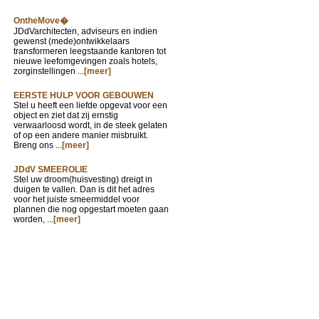
OntheMove�
JDdVarchitecten, adviseurs en indien
gewenst (mede)ontwikkelaars
transformeren leegstaande kantoren tot
nieuwe leefomgevingen zoals hotels,
zorginstellingen ...
[meer]
EERSTE HULP VOOR GEBOUWEN
Stel u heeft een liefde opgevat voor een
object en ziet dat zij ernstig
verwaarloosd wordt, in de steek gelaten
of op een andere manier misbruikt.
Breng ons ...
[meer]
JDdV SMEEROLIE
Stel uw droom(huisvesting) dreigt in
duigen te vallen. Dan is dit het adres
voor het juiste smeermiddel voor
plannen die nog opgestart moeten gaan
worden, ...
[meer]