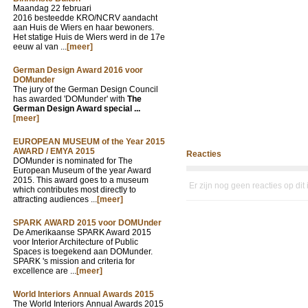
Maandag 22 februari
2016 besteedde KRO/NCRV aandacht
aan Huis de Wiers en haar bewoners.
Het statige Huis de Wiers werd in de 17e
eeuw al van ...
[meer]
German Design Award 2016 voor
DOMunder
The jury of the German Design Council
has awarded 'DOMunder' with
The
German Design Award special ...
[meer]
EUROPEAN MUSEUM of the Year 2015
AWARD / EMYA 2015
Reacties
DOMunder is nominated for The
European Museum of the year Award
2015. This award goes to a museum
Er zijn nog geen reacties op dit
which contributes most directly to
attracting audiences ...
[meer]
SPARK AWARD 2015 voor DOMUnder
De Amerikaanse SPARK Award 2015
voor Interior Architecture of Public
Spaces is toegekend aan DOMunder.
SPARK 's mission and criteria for
excellence are ...
[meer]
World Interiors Annual Awards 2015
The World Interiors Annual Awards 2015