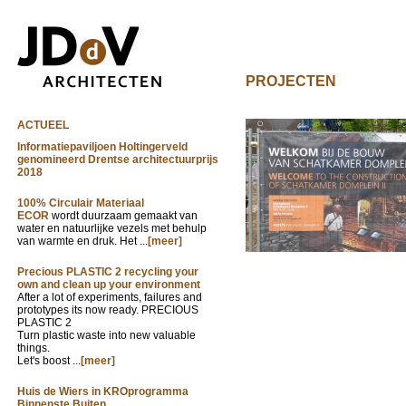
PROJECTEN
ACTUEEL
Informatiepaviljoen Holtingerveld
genomineerd Drentse architectuurprijs
2018
100% Circulair Materiaal
ECOR
wordt duurzaam gemaakt van
water en natuurlijke vezels met behulp
van warmte en druk. Het ...
[meer]
Precious PLASTIC 2 recycling your
own and clean up your environment
After a lot of experiments, failures and
prototypes its now ready. PRECIOUS
PLASTIC 2
Turn plastic waste into new valuable
things.
Let's boost ...
[meer]
Huis de Wiers in KROprogramma
Binnenste Buiten