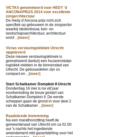
VICTAS genomineerd voor HEDY 'd
ANCONAPRIJS 2014 voor excellente
zorgarchitectuur
De Hedy d’Ancona-prijs richt zich
specifiek op gebouwen in de zorgsector
waarbij stedenbouw, tuin- en
landschapsarchitectuur, architectuur
en/of ...
[meer]
Victas verslavingskliniek Utrecht
opgeleverd
Deze nieuwe verslavingskliniek is
gerealiseerd dankzij een huzarenstukje
logistiek midden in de binnenstad van
Utrecht. De gebouwdelen zijn zo
compact en ...
[meer]
Start Schatkamer Domplein II Utrecht
Donderdag 16 mei is na vijf jaar
voorbereiding de bouw gestart van
Schatkamer Domplein II. De eerste
scheppen gaan de grond in voor deel 2
van de Schatkamer ...
[meer]
Raadsbrede instemming
Na een marathonzitting heeft de
gemeenteraad van Utrecht om ca 02.00
uur 's nachts het ingediende
amendement mbt garantstelling voor het