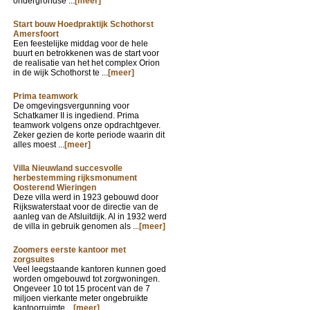
ondergrondse ...
[meer]
Start bouw Hoedpraktijk Schothorst
Amersfoort
Een feestelijke middag voor de hele
buurt en betrokkenen was de start voor
de realisatie van het het complex Orion
in de wijk Schothorst te ...
[meer]
Prima teamwork
De omgevingsvergunning voor
Schatkamer II is ingediend. Prima
teamwork volgens onze opdrachtgever.
Zeker gezien de korte periode waarin dit
alles moest ...
[meer]
Villa Nieuwland succesvolle
herbestemming rijksmonument
Oosterend Wieringen
Deze villa werd in 1923 gebouwd door
Rijkswaterstaat voor de directie van de
aanleg van de Afsluitdijk. Al in 1932 werd
de villa in gebruik genomen als ...
[meer]
Zoomers eerste kantoor met
zorgsuites
Veel leegstaande kantoren kunnen goed
worden omgebouwd tot zorgwoningen.
Ongeveer 10 tot 15 procent van de 7
miljoen vierkante meter ongebruikte
kantoorruimte ...
[meer]