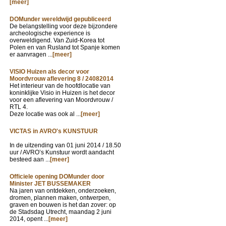
[meer]
DOMunder wereldwijd gepubliceerd
De belangstelling voor deze bijzondere
archeologische experience is
overweldigend. Van Zuid-Korea tot
Polen en van Rusland tot Spanje komen
er aanvragen ...
[meer]
VISIO Huizen als decor voor
Moordvrouw aflevering 8 / 24082014
Het interieur van de hoofdlocatie van
koninklijke Visio in Huizen is het decor
voor een aflevering van Moordvrouw /
RTL 4.
Deze locatie was ook al ...
[meer]
VICTAS in AVRO's KUNSTUUR
In de uitzending van
01 juni 2014 / 18.50
uur / AVRO’s Kunstuur wordt aandacht
besteed aan ...
[meer]
Officiele opening DOMunder door
Minister JET BUSSEMAKER
Na jaren van ontdekken, onderzoeken,
dromen, plannen maken, ontwerpen,
graven en bouwen is het dan zover: op
de Stadsdag Utrecht, maandag 2 juni
2014, opent ...
[meer]