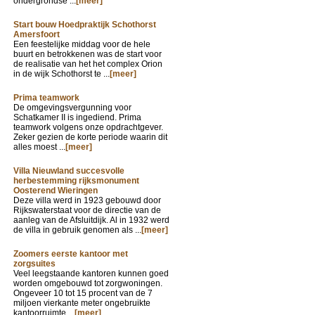
ondergrondse ...
[meer]
Start bouw Hoedpraktijk Schothorst
Amersfoort
Een feestelijke middag voor de hele
buurt en betrokkenen was de start voor
de realisatie van het het complex Orion
in de wijk Schothorst te ...
[meer]
Prima teamwork
De omgevingsvergunning voor
Schatkamer II is ingediend. Prima
teamwork volgens onze opdrachtgever.
Zeker gezien de korte periode waarin dit
alles moest ...
[meer]
Villa Nieuwland succesvolle
herbestemming rijksmonument
Oosterend Wieringen
Deze villa werd in 1923 gebouwd door
Rijkswaterstaat voor de directie van de
aanleg van de Afsluitdijk. Al in 1932 werd
de villa in gebruik genomen als ...
[meer]
Zoomers eerste kantoor met
zorgsuites
Veel leegstaande kantoren kunnen goed
worden omgebouwd tot zorgwoningen.
Ongeveer 10 tot 15 procent van de 7
miljoen vierkante meter ongebruikte
kantoorruimte ...
[meer]