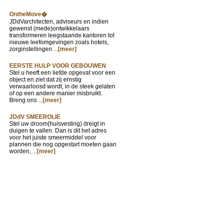
OntheMove�
JDdVarchitecten, adviseurs en indien
gewenst (mede)ontwikkelaars
transformeren leegstaande kantoren tot
nieuwe leefomgevingen zoals hotels,
zorginstellingen ...
[meer]
EERSTE HULP VOOR GEBOUWEN
Stel u heeft een liefde opgevat voor een
object en ziet dat zij ernstig
verwaarloosd wordt, in de steek gelaten
of op een andere manier misbruikt.
Breng ons ...
[meer]
JDdV SMEEROLIE
Stel uw droom(huisvesting) dreigt in
duigen te vallen. Dan is dit het adres
voor het juiste smeermiddel voor
plannen die nog opgestart moeten gaan
worden, ...
[meer]