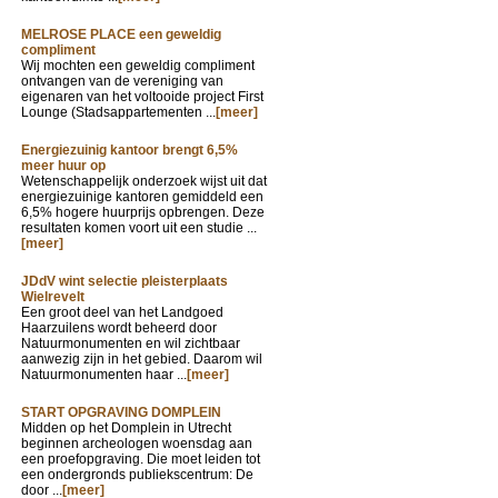
MELROSE PLACE een geweldig
compliment
Wij mochten een geweldig compliment
ontvangen van de vereniging van
eigenaren van het voltooide project First
Lounge (Stadsappartementen ...
[meer]
Energiezuinig kantoor brengt 6,5%
meer huur op
Wetenschappelijk onderzoek wijst uit dat
energiezuinige kantoren gemiddeld een
6,5% hogere huurprijs opbrengen. Deze
resultaten komen voort uit een studie ...
[meer]
JDdV wint selectie pleisterplaats
Wielrevelt
Een groot deel van het Landgoed
Haarzuilens wordt beheerd door
Natuurmonumenten en wil zichtbaar
aanwezig zijn in het gebied. Daarom wil
Natuurmonumenten haar ...
[meer]
START OPGRAVING DOMPLEIN
Midden op het Domplein in Utrecht
beginnen archeologen woensdag aan
een proefopgraving. Die moet leiden tot
een ondergronds publiekscentrum: De
door ...
[meer]