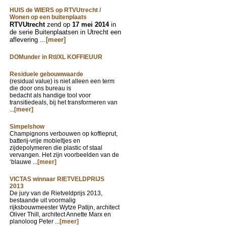
HUIS de WIERS op RTVUtrecht /
Wonen op een buitenplaats
RTVUtrecht
zend op
17 mei 2014
in
de serie Buitenplaatsen in Utrecht een
aflevering ...
[meer]
DOMunder in Rtl/XL KOFFIEUUR
Residuele gebouwwaarde
(residual value) is niet alleen een term
die door ons bureau is
bedacht als handige tool voor
transitiedeals, bij het transformeren van
...
[meer]
Simpelshow
Champignons verbouwen op koffieprut,
batterij-vrije mobieltjes en
zijdepolymeren die plastic of staal
vervangen. Het zijn voorbeelden van de
‘blauwe ...
[meer]
VICTAS winnaar RIETVELDPRIJS
2013
De jury van de Rietveldprijs 2013,
bestaande uit voormalig
rijksbouwmeester Wytze Patijn, architect
Oliver Thill, architect Annette Marx en
planoloog Peter ...
[meer]