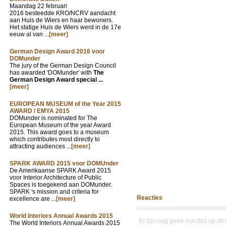
Maandag 22 februari
2016 besteedde KRO/NCRV aandacht
aan Huis de Wiers en haar bewoners.
Het statige Huis de Wiers werd in de 17e
eeuw al van ...
[meer]
German Design Award 2016 voor
DOMunder
The jury of the German Design Council
has awarded 'DOMunder' with
The
German Design Award special ...
[meer]
EUROPEAN MUSEUM of the Year 2015
AWARD / EMYA 2015
DOMunder is nominated for The
European Museum of the year Award
2015. This award goes to a museum
which contributes most directly to
attracting audiences ...
[meer]
SPARK AWARD 2015 voor DOMUnder
De Amerikaanse SPARK Award 2015
voor Interior Architecture of Public
Spaces is toegekend aan DOMunder.
SPARK 's mission and criteria for
Reacties
excellence are ...
[meer]
World Interiors Annual Awards 2015
Er zijn nog geen reacties op dit
The World Interiors Annual Awards 2015