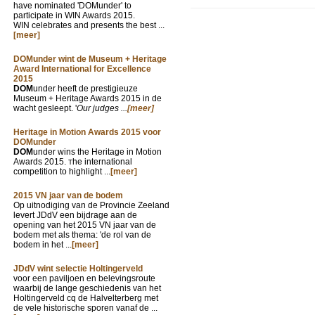
have nominated 'DOMunder' to
participate in WIN Awards 2015.
WIN celebrates and presents the best ...
[meer]
DOMunder wint de Museum + Heritage
Award International for Excellence
2015
DOM
under heeft de prestigieuze
Museum + Heritage Awards 2015 in de
wacht gesleept. '
Our judges ...
[meer]
Heritage in Motion Awards 2015 voor
DOMunder
DOM
under wins the Heritage in Motion
Awards 2015.
he international
T
competition to highlight ...
[meer]
2015 VN jaar van de bodem
Op uitnodiging van de Provincie Zeeland
levert JDdV een bijdrage aan de
opening van het 2015 VN jaar van de
bodem met als thema: 'de rol van de
bodem in het ...
[meer]
JDdV wint selectie Holtingerveld
voor een paviljoen en belevingsroute
waarbij de lange geschiedenis van het
Holtingerveld cq de Halvelterberg met
de vele historische sporen vanaf de ...