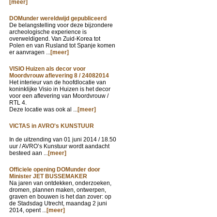
[meer]
DOMunder wereldwijd gepubliceerd
De belangstelling voor deze bijzondere
archeologische experience is
overweldigend. Van Zuid-Korea tot
Polen en van Rusland tot Spanje komen
er aanvragen ...
[meer]
VISIO Huizen als decor voor
Moordvrouw aflevering 8 / 24082014
Het interieur van de hoofdlocatie van
koninklijke Visio in Huizen is het decor
voor een aflevering van Moordvrouw /
RTL 4.
Deze locatie was ook al ...
[meer]
VICTAS in AVRO's KUNSTUUR
In de uitzending van
01 juni 2014 / 18.50
uur / AVRO’s Kunstuur wordt aandacht
besteed aan ...
[meer]
Officiele opening DOMunder door
Minister JET BUSSEMAKER
Na jaren van ontdekken, onderzoeken,
dromen, plannen maken, ontwerpen,
graven en bouwen is het dan zover: op
de Stadsdag Utrecht, maandag 2 juni
2014, opent ...
[meer]