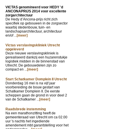
VICTAS genomineerd voor HEDY 'd
ANCONAPRIJS 2014 voor excellente
zorgarchitectuur
De Hedy d’Ancona-prijs richt zich
specifiek op gebouwen in de zorgsector
waarbij stedenbouw, tuin- en
landschapsarchitectuur, architectuur
en/of ...
[meer]
Victas verslavingskliniek Utrecht
opgeleverd
Deze nieuwe verslavingskliniek is
gerealiseerd dankzij een huzarenstukje
logistiek midden in de binnenstad van
Utrecht. De gebouwdelen zijn zo
compact en ...
[meer]
Start Schatkamer Domplein II Utrecht
Donderdag 16 mei is na vijf jaar
voorbereiding de bouw gestart van
Schatkamer Domplein II. De eerste
scheppen gaan de grond in voor deel 2
van de Schatkamer ...
[meer]
Raadsbrede instemming
Na een marathonzitting heeft de
gemeenteraad van Utrecht om ca 02.00
uur 's nachts het ingediende
amendement mbt garantstelling voor het