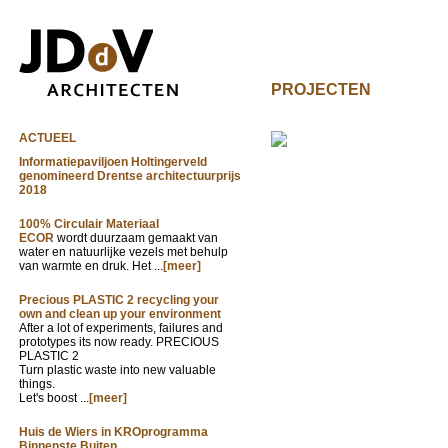
PROJECTEN
ACTUEEL
Informatiepaviljoen Holtingerveld
genomineerd Drentse architectuurprijs
2018
100% Circulair Materiaal
ECOR
wordt duurzaam gemaakt van
water en natuurlijke vezels met behulp
van warmte en druk. Het ...
[meer]
Precious PLASTIC 2 recycling your
own and clean up your environment
After a lot of experiments, failures and
prototypes its now ready. PRECIOUS
PLASTIC 2
Turn plastic waste into new valuable
things.
Let's boost ...
[meer]
Huis de Wiers in KROprogramma
Binnenste Buiten