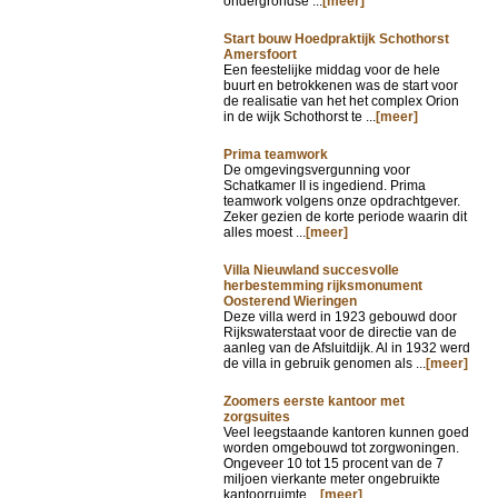
ondergrondse ...
[meer]
Start bouw Hoedpraktijk Schothorst
Amersfoort
Een feestelijke middag voor de hele
buurt en betrokkenen was de start voor
de realisatie van het het complex Orion
in de wijk Schothorst te ...
[meer]
Prima teamwork
De omgevingsvergunning voor
Schatkamer II is ingediend. Prima
teamwork volgens onze opdrachtgever.
Zeker gezien de korte periode waarin dit
alles moest ...
[meer]
Villa Nieuwland succesvolle
herbestemming rijksmonument
Oosterend Wieringen
Deze villa werd in 1923 gebouwd door
Rijkswaterstaat voor de directie van de
aanleg van de Afsluitdijk. Al in 1932 werd
de villa in gebruik genomen als ...
[meer]
Zoomers eerste kantoor met
zorgsuites
Veel leegstaande kantoren kunnen goed
worden omgebouwd tot zorgwoningen.
Ongeveer 10 tot 15 procent van de 7
miljoen vierkante meter ongebruikte
kantoorruimte ...
[meer]