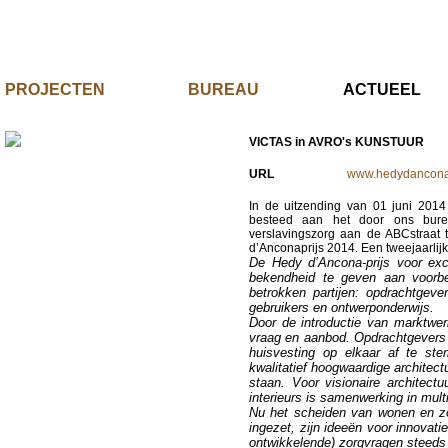
PROJECTEN
BUREAU
ACTUE
VICTAS in AVRO's KUNSTUUR
URL
www.hedydanconap
In de uitzending van
01 juni 2014 
besteed aan het
door ons burea
verslavingszorg aan de ABCstraat 
d’Anconaprijs 2014. Een tweejaarlijks
De Hedy d’Ancona-prijs voor excel
bekendheid te geven aan voorbee
betrokken partijen: opdrachtgever
gebruikers en ontwerponderwijs.
Door de introductie van marktwerk
vraag en aanbod. Opdrachtgevers
huisvesting op elkaar af te st
kwalitatief hoogwaardige architec
staan. Voor visionaire architect
interieurs is samenwerking in multi
Nu het scheiden van wonen en zo
ingezet, zijn ideeën voor innovati
ontwikkelende) zorgvragen steeds