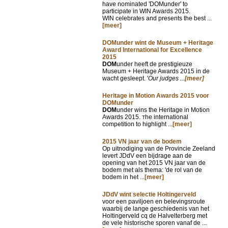
have nominated 'DOMunder' to
participate in WIN Awards 2015.
WIN celebrates and presents the best ...
[meer]
DOMunder wint de Museum + Heritage
Award International for Excellence
2015
DOM
under heeft de prestigieuze
Museum + Heritage Awards 2015 in de
wacht gesleept. '
Our judges ...
[meer]
Heritage in Motion Awards 2015 voor
DOMunder
DOM
under wins the Heritage in Motion
Awards 2015.
he international
T
competition to highlight ...
[meer]
2015 VN jaar van de bodem
Op uitnodiging van de Provincie Zeeland
levert JDdV een bijdrage aan de
opening van het 2015 VN jaar van de
bodem met als thema: 'de rol van de
bodem in het ...
[meer]
JDdV wint selectie Holtingerveld
voor een paviljoen en belevingsroute
waarbij de lange geschiedenis van het
Holtingerveld cq de Halvelterberg met
de vele historische sporen vanaf de ...