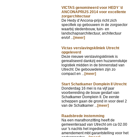
VICTAS genomineerd voor HEDY 'd
ANCONAPRIJS 2014 voor excellente
zorgarchitectuur
De Hedy d’Ancona-prijs richt zich
specifiek op gebouwen in de zorgsector
waarbij stedenbouw, tuin- en
landschapsarchitectuur, architectuur
en/of ...
[meer]
Victas verslavingskliniek Utrecht
opgeleverd
Deze nieuwe verslavingskliniek is
gerealiseerd dankzij een huzarenstukje
logistiek midden in de binnenstad van
Utrecht. De gebouwdelen zijn zo
compact en ...
[meer]
Start Schatkamer Domplein II Utrecht
Donderdag 16 mei is na vijf jaar
voorbereiding de bouw gestart van
Schatkamer Domplein II. De eerste
scheppen gaan de grond in voor deel 2
van de Schatkamer ...
[meer]
Raadsbrede instemming
Na een marathonzitting heeft de
gemeenteraad van Utrecht om ca 02.00
uur 's nachts het ingediende
amendement mbt garantstelling voor het