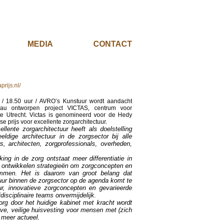
EL
MEDIA
CONTACT
rijs.nl/
/ 18.50 uur / AVRO’s Kunstuur wordt aandacht
u ontworpen project VICTAS, centrum voor
te Utrecht. Victas is genomineerd voor de Hedy
e prijs voor excellente zorgarchitectuur.
lente zorgarchitectuur heeft als doelstelling
ldige architectuur in de zorgsector bij alle
s, architecten, zorgprofessionals, overheden,
ing in de zorg ontstaat meer differentiatie in
 ontwikkelen strategieën om zorgconcepten en
emmen. Het is daarom van groot belang dat
tuur binnen de zorgsector op de agenda komt te
uur, innovatieve zorgconcepten en gevarieerde
disciplinaire teams onvermijdelijk.
rg door het huidige kabinet met kracht wordt
eve, veilige huisvesting voor mensen met (zich
 meer actueel.