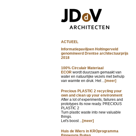
ACTUEEL
Informatiepaviljoen Holtingerveld
genomineerd Drentse architectuurprijs
2018
100% Circulair Materiaal
ECOR
wordt duurzaam gemaakt van
water en natuurlijke vezels met behulp
van warmte en druk. Het ...
[meer]
Precious PLASTIC 2 recycling your
own and clean up your environment
After a lot of experiments, failures and
prototypes its now ready. PRECIOUS
PLASTIC 2
Turn plastic waste into new valuable
things.
Let's boost ...
[meer]
Huis de Wiers in KROprogramma
Binnenste Buiten