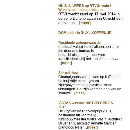
HUIS de WIERS op RTVUtrecht /
Wonen op een buitenplaats
RTVUtrecht
zend op
17 mei 2014
in
de serie Buitenplaatsen in Utrecht een
aflevering ...
[meer]
DOMunder in Rtl/XL KOFFIEUUR
Residuele gebouwwaarde
(residual value) is niet alleen een term
die door ons bureau is
bedacht als handige tool voor
transitiedeals, bij het transformeren van
...
[meer]
Simpelshow
Champignons verbouwen op koffieprut,
batterij-vrije mobieltjes en
zijdepolymeren die plastic of staal
vervangen. Het zijn voorbeelden van de
‘blauwe ...
[meer]
VICTAS winnaar RIETVELDPRIJS
2013
De jury van de Rietveldprijs 2013,
bestaande uit voormalig
rijksbouwmeester Wytze Patijn, architect
Oliver Thill, architect Annette Marx en
planoloog Peter ...
[meer]