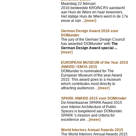
Maandag 22 februari
2016 besteedde KRO/NCRV aandacht
aan Huis de Wiers en haar bewoners.
Het statige Huis de Wiers werd in de 17e
eeuw al van ...
[meer]
German Design Award 2016 voor
DOMunder
The jury of the German Design Council
has awarded 'DOMunder' with
The
German Design Award special ...
[meer]
EUROPEAN MUSEUM of the Year 2015
AWARD / EMYA 2015
DOMunder is nominated for The
European Museum of the year Award
2015. This award goes to a museum
which contributes most directly to
attracting audiences ...
[meer]
SPARK AWARD 2015 voor DOMUnder
De Amerikaanse SPARK Award 2015
voor Interior Architecture of Public
Spaces is toegekend aan DOMunder.
SPARK 's mission and criteria for
excellence are ...
[meer]
World Interiors Annual Awards 2015
The World Interiors Annual Awards 2015