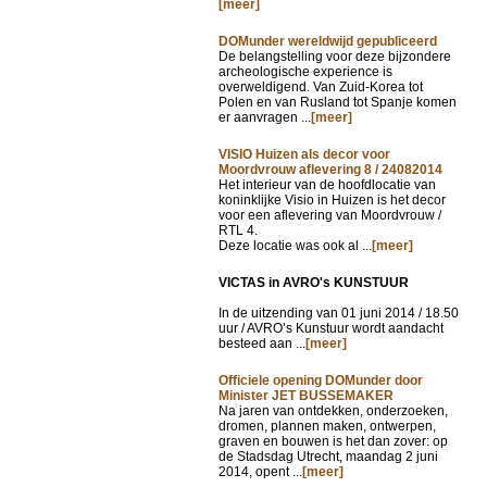
[meer]
DOMunder wereldwijd gepubliceerd
De belangstelling voor deze bijzondere
archeologische experience is
overweldigend. Van Zuid-Korea tot
Polen en van Rusland tot Spanje komen
er aanvragen ...
[meer]
VISIO Huizen als decor voor
Moordvrouw aflevering 8 / 24082014
Het interieur van de hoofdlocatie van
koninklijke Visio in Huizen is het decor
voor een aflevering van Moordvrouw /
RTL 4.
Deze locatie was ook al ...
[meer]
VICTAS in AVRO's KUNSTUUR
In de uitzending van
01 juni 2014 / 18.50
uur / AVRO’s Kunstuur wordt aandacht
besteed aan ...
[meer]
Officiele opening DOMunder door
Minister JET BUSSEMAKER
Na jaren van ontdekken, onderzoeken,
dromen, plannen maken, ontwerpen,
graven en bouwen is het dan zover: op
de Stadsdag Utrecht, maandag 2 juni
2014, opent ...
[meer]