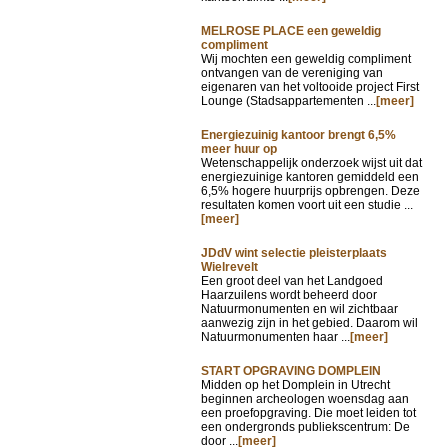
MELROSE PLACE een geweldig
compliment
Wij mochten een geweldig compliment
ontvangen van de vereniging van
eigenaren van het voltooide project First
Lounge (Stadsappartementen ...
[meer]
Energiezuinig kantoor brengt 6,5%
meer huur op
Wetenschappelijk onderzoek wijst uit dat
energiezuinige kantoren gemiddeld een
6,5% hogere huurprijs opbrengen. Deze
resultaten komen voort uit een studie ...
[meer]
JDdV wint selectie pleisterplaats
Wielrevelt
Een groot deel van het Landgoed
Haarzuilens wordt beheerd door
Natuurmonumenten en wil zichtbaar
aanwezig zijn in het gebied. Daarom wil
Natuurmonumenten haar ...
[meer]
START OPGRAVING DOMPLEIN
Midden op het Domplein in Utrecht
beginnen archeologen woensdag aan
een proefopgraving. Die moet leiden tot
een ondergronds publiekscentrum: De
door ...
[meer]