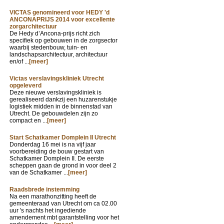
VICTAS genomineerd voor HEDY 'd
ANCONAPRIJS 2014 voor excellente
zorgarchitectuur
De Hedy d’Ancona-prijs richt zich
specifiek op gebouwen in de zorgsector
waarbij stedenbouw, tuin- en
landschapsarchitectuur, architectuur
en/of ...
[meer]
Victas verslavingskliniek Utrecht
opgeleverd
Deze nieuwe verslavingskliniek is
gerealiseerd dankzij een huzarenstukje
logistiek midden in de binnenstad van
Utrecht. De gebouwdelen zijn zo
compact en ...
[meer]
Start Schatkamer Domplein II Utrecht
Donderdag 16 mei is na vijf jaar
voorbereiding de bouw gestart van
Schatkamer Domplein II. De eerste
scheppen gaan de grond in voor deel 2
van de Schatkamer ...
[meer]
Raadsbrede instemming
Na een marathonzitting heeft de
gemeenteraad van Utrecht om ca 02.00
uur 's nachts het ingediende
amendement mbt garantstelling voor het