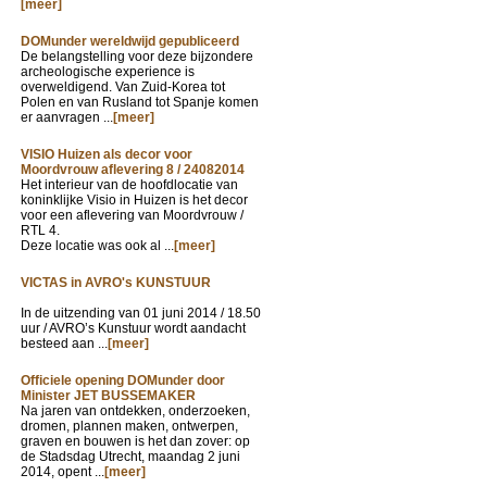
[meer]
DOMunder wereldwijd gepubliceerd
De belangstelling voor deze bijzondere
archeologische experience is
overweldigend. Van Zuid-Korea tot
Polen en van Rusland tot Spanje komen
er aanvragen ...
[meer]
VISIO Huizen als decor voor
Moordvrouw aflevering 8 / 24082014
Het interieur van de hoofdlocatie van
koninklijke Visio in Huizen is het decor
voor een aflevering van Moordvrouw /
RTL 4.
Deze locatie was ook al ...
[meer]
VICTAS in AVRO's KUNSTUUR
In de uitzending van
01 juni 2014 / 18.50
uur / AVRO’s Kunstuur wordt aandacht
besteed aan ...
[meer]
Officiele opening DOMunder door
Minister JET BUSSEMAKER
Na jaren van ontdekken, onderzoeken,
dromen, plannen maken, ontwerpen,
graven en bouwen is het dan zover: op
de Stadsdag Utrecht, maandag 2 juni
2014, opent ...
[meer]