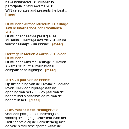
have nominated 'DOMunder' to
participate in WIN Awards 2015.
WIN celebrates and presents the best ...
[meer]
DOMunder wint de Museum + Heritage
Award International for Excellence
2015
DOM
under heeft de prestigieuze
Museum + Heritage Awards 2015 in de
wacht gesleept. '
Our judges ...
[meer]
Heritage in Motion Awards 2015 voor
DOMunder
DOM
under wins the Heritage in Motion
Awards 2015.
he international
T
competition to highlight ...
[meer]
2015 VN jaar van de bodem
Op uitnodiging van de Provincie Zeeland
levert JDdV een bijdrage aan de
opening van het 2015 VN jaar van de
bodem met als thema: 'de rol van de
bodem in het ...
[meer]
JDdV wint selectie Holtingerveld
voor een paviljoen en belevingsroute
waarbij de lange geschiedenis van het
Holtingerveld cq de Halvelterberg met
de vele historische sporen vanaf de ...