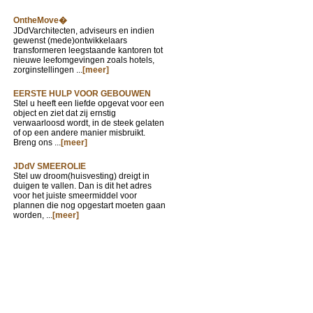
OntheMove�
JDdVarchitecten, adviseurs en indien
gewenst (mede)ontwikkelaars
transformeren leegstaande kantoren tot
nieuwe leefomgevingen zoals hotels,
zorginstellingen ...
[meer]
EERSTE HULP VOOR GEBOUWEN
Stel u heeft een liefde opgevat voor een
object en ziet dat zij ernstig
verwaarloosd wordt, in de steek gelaten
of op een andere manier misbruikt.
Breng ons ...
[meer]
JDdV SMEEROLIE
Stel uw droom(huisvesting) dreigt in
duigen te vallen. Dan is dit het adres
voor het juiste smeermiddel voor
plannen die nog opgestart moeten gaan
worden, ...
[meer]