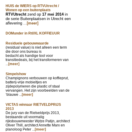
HUIS de WIERS op RTVUtrecht /
Wonen op een buitenplaats
RTVUtrecht
zend op
17 mei 2014
in
de serie Buitenplaatsen in Utrecht een
aflevering ...
[meer]
DOMunder in Rtl/XL KOFFIEUUR
Residuele gebouwwaarde
(residual value) is niet alleen een term
die door ons bureau is
bedacht als handige tool voor
transitiedeals, bij het transformeren van
...
[meer]
Simpelshow
Champignons verbouwen op koffieprut,
batterij-vrije mobieltjes en
zijdepolymeren die plastic of staal
vervangen. Het zijn voorbeelden van de
‘blauwe ...
[meer]
VICTAS winnaar RIETVELDPRIJS
2013
De jury van de Rietveldprijs 2013,
bestaande uit voormalig
rijksbouwmeester Wytze Patijn, architect
Oliver Thill, architect Annette Marx en
planoloog Peter ...
[meer]