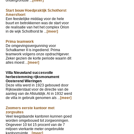
ondergrondse ...
[meer]
Start bouw Hoedpraktijk Schothorst
Amersfoort
Een feestelijke middag voor de hele
buurt en betrokkenen was de start voor
de realisatie van het het complex Orion
in de wijk Schothorst te ...
[meer]
Prima teamwork
De omgevingsvergunning voor
Schatkamer II is ingediend. Prima
teamwork volgens onze opdrachtgever.
Zeker gezien de korte periode waarin dit
alles moest ...
[meer]
Villa Nieuwland succesvolle
herbestemming rijksmonument
Oosterend Wieringen
Deze villa werd in 1923 gebouwd door
Rijkswaterstaat voor de directie van de
aanleg van de Afsluitdijk. Al in 1932 werd
de villa in gebruik genomen als ...
[meer]
Zoomers eerste kantoor met
zorgsuites
Veel leegstaande kantoren kunnen goed
worden omgebouwd tot zorgwoningen.
Ongeveer 10 tot 15 procent van de 7
miljoen vierkante meter ongebruikte
kantoorruimte ...
[meer]