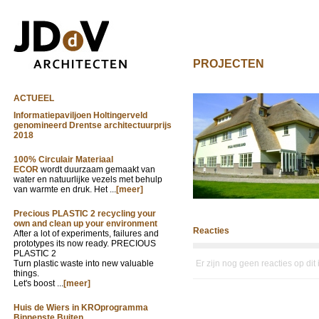
PROJECTEN
ACTUEEL
Informatiepaviljoen Holtingerveld
genomineerd Drentse architectuurprijs
2018
100% Circulair Materiaal
ECOR
wordt duurzaam gemaakt van
water en natuurlijke vezels met behulp
van warmte en druk. Het ...
[meer]
Precious PLASTIC 2 recycling your
own and clean up your environment
Reacties
After a lot of experiments, failures and
prototypes its now ready. PRECIOUS
PLASTIC 2
Turn plastic waste into new valuable
Er zijn nog geen reacties op dit
things.
Let's boost ...
[meer]
Huis de Wiers in KROprogramma
Binnenste Buiten