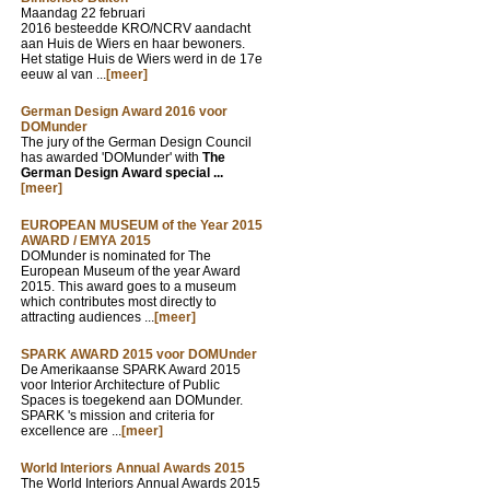
Maandag 22 februari
2016 besteedde KRO/NCRV aandacht
aan Huis de Wiers en haar bewoners.
Het statige Huis de Wiers werd in de 17e
eeuw al van ...
[meer]
German Design Award 2016 voor
DOMunder
The jury of the German Design Council
has awarded 'DOMunder' with
The
German Design Award special ...
[meer]
EUROPEAN MUSEUM of the Year 2015
AWARD / EMYA 2015
DOMunder is nominated for The
European Museum of the year Award
2015. This award goes to a museum
which contributes most directly to
attracting audiences ...
[meer]
SPARK AWARD 2015 voor DOMUnder
De Amerikaanse SPARK Award 2015
voor Interior Architecture of Public
Spaces is toegekend aan DOMunder.
SPARK 's mission and criteria for
excellence are ...
[meer]
World Interiors Annual Awards 2015
The World Interiors Annual Awards 2015