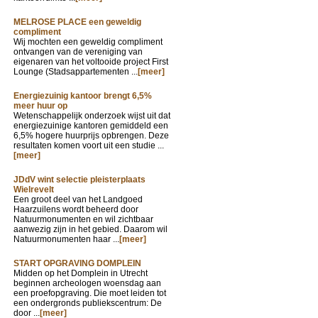
MELROSE PLACE een geweldig
compliment
Wij mochten een geweldig compliment
ontvangen van de vereniging van
eigenaren van het voltooide project First
Lounge (Stadsappartementen ...
[meer]
Energiezuinig kantoor brengt 6,5%
meer huur op
Wetenschappelijk onderzoek wijst uit dat
energiezuinige kantoren gemiddeld een
6,5% hogere huurprijs opbrengen. Deze
resultaten komen voort uit een studie ...
[meer]
JDdV wint selectie pleisterplaats
Wielrevelt
Een groot deel van het Landgoed
Haarzuilens wordt beheerd door
Natuurmonumenten en wil zichtbaar
aanwezig zijn in het gebied. Daarom wil
Natuurmonumenten haar ...
[meer]
START OPGRAVING DOMPLEIN
Midden op het Domplein in Utrecht
beginnen archeologen woensdag aan
een proefopgraving. Die moet leiden tot
een ondergronds publiekscentrum: De
door ...
[meer]