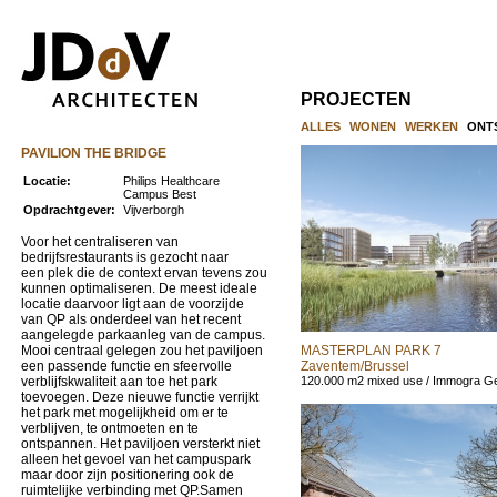
PROJECTEN
ALLES
WONEN
WERKEN
ONT
PAVILION THE BRIDGE
Locatie:
Philips Healthcare
Campus Best
Opdrachtgever:
Vijverborgh
Voor het centraliseren van
bedrijfsrestaurants is gezocht naar
een plek die de context ervan tevens zou
kunnen optimaliseren. De meest ideale
locatie daarvoor ligt aan de voorzijde
van QP als onderdeel van het recent
aangelegde parkaanleg van de campus.
Mooi centraal gelegen zou het paviljoen
MASTERPLAN PARK 7
een passende functie en sfeervolle
Zaventem/Brussel
verblijfskwaliteit aan toe het park
120.000 m2 mixed use / Immogra G
toevoegen. Deze nieuwe functie verrijkt
het park met mogelijkheid om er te
verblijven, te ontmoeten en te
ontspannen. Het paviljoen versterkt niet
alleen het gevoel van het campuspark
maar door zijn positionering ook de
ruimtelijke verbinding met QP.Samen