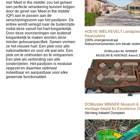
met 'Meet in the middle' zou het geheel
een perfecte verankering kunnen krijgen
door de gevel van 'Meet in the middle'
(QP) aan te passen aan de
verschijningsvorm van het paviljoen. De
entree wordt verlegd naar de buitenzijde
zodat deze vanuit het hart toegankelijk.
HOEVE WIELREVELT Landgoe
Door deze voorzieningen van buitenaf
Haarzuilens
toegankelijk te maken worden deze
100% energieneutraal
minder gebouwspecifiek. Samen vormen
Natuurmonumenten ism lokale onde
ze het nieuwe hart. Een plek voor alle
nationaliteiten en voor elk wat wils. Een
plek om te ontmoeten en te ontspannen.
Een plek als verbinding van alle
(onder)delen. Het paviljoen is modulair
opgezet en daarmee optimaal
indeelbaar en aanpasbaar voor elke
gewenste functionaliteit.
DOMunder WINNER Museum &
Heritage Award for Excellence 
Stichting Initiatief Domplein